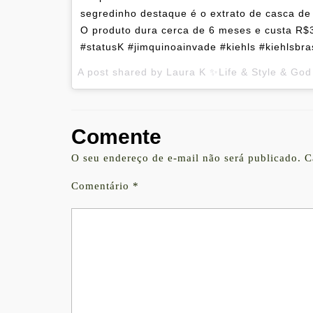
segredinho destaque é o extrato de casca de 
O produto dura cerca de 6 meses e custa R$
#statusK #jimquinoainvade #kiehls #kiehlsbras
A post shared by Laura K ✨Life & Style & Go
Comente
O seu endereço de e-mail não será publicado.
C
Comentário
*