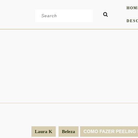
Skip
HOM
to
Search
content
for:
DES
COMO FAZER PEELING
Laura K
Beleza