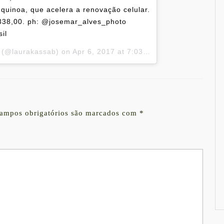
quinoa, que acelera a renovação celular.
338,00. ph: @josemar_alves_photo
il
d (@laurakassab) on
Apr 6, 2017 at 7:03pm PDT
ampos obrigatórios são marcados com
*