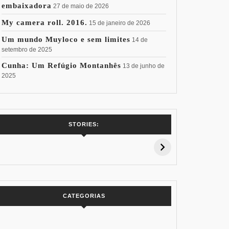
embaixadora
27 de maio de 2026
My camera roll. 2016.
15 de janeiro de 2026
Um mundo Muyloco e sem limites
14 de
setembro de 2025
Cunha: Um Refúgio Montanhês
13 de junho de
2025
7 Vinhos com +
Coloração
Coloraç
STORIES:
15% de
Pessoal: Os
Pessoal:
Desconto:
Azuis de Cada
Verdes de
Especial Copa
Paleta
Paleta
do Mundo
CATEGORIAS