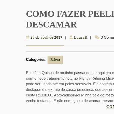
COMO FAZER PEEL
DESCAMAR
28
|
LauraK
|
0 Comm
28 de abril de 2017
LauraK
de
abril
de
Categories:
2017
Beleza
Eu e Jim Quinoa de motinho passando por aqui pra 
com o novo tratamento noturno Nightly Refining Mic
pode ser usada até em peles sensíveis. Ela contém ác
destaque é o extrato de casca de quinoa, que aceler
custa R$338,00. Aprovadíssimo! Minha pele do rosto
venho testando. E não começou a descamar mesmo 
CO