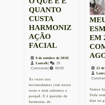
O QUE É E
QUANTO
CUSTA
MEU
HARMONIZ
ESM
AÇÃO
EM 2
O
FACIAL
CO
QUE
AG
8
|
8 de outubro de 2018
É
LauraK
|
18
de
LauraK
22 de
Comments
|
00:09
outubro
E
Laur
de
Commen
QUANTO
2018
Às vezes nos
incomodamos com nosso
CUSTA
Vamos fa
rosto e nem sabemos o
Toda sem
porquê. E é questão de
HARMONIZ
dias eu p
harmonia, de