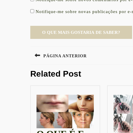
Notifique-me sobre novas publicações por e-
Navegação
PÁGINA ANTERIOR
de
Previous
Post
Related Post
post: