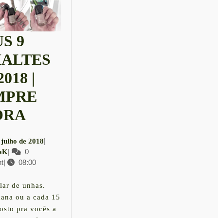
S 9
ALTES
018 |
MPRE
MEUS
ORA
9
22
|
 julho de 2018
ESMALTES
LauraK
|
0
de
aK
t
|
08:00
julho
EM
de
2018
2018
lar de unhas.
ana ou a cada 15
AÇÃO
|
osto pra vocês a