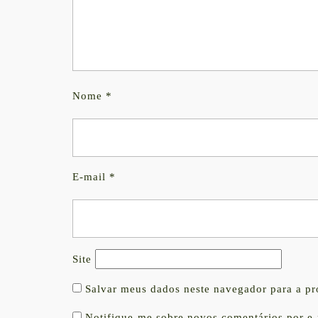
Nome
*
E-mail
*
Site
Salvar meus dados neste navegador para a p
Notifique-me sobre novos comentários por e-