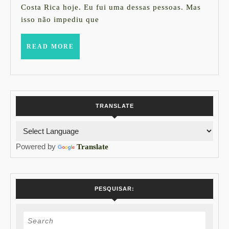
Costa Rica hoje. Eu fui uma dessas pessoas. Mas
DO
isso não impediu que
BRASIL
x
READ
READ MORE
COSTA
MORE
RICA
TRANSLATE
Powered by
Translate
PESQUISAR:
Search
for: