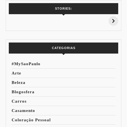
7 Vinhos com +
Coloração
STORIES:
15% de
Pessoal: Os
Desconto:
Azuis de Cada
Especial Copa do
Paleta
Mundo
CATEGORIAS
#MySaoPaulo
Arte
Beleza
Blogosfera
Carros
Casamento
Coloração Pessoal