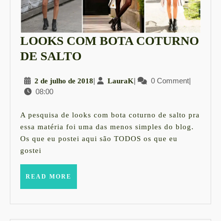
LOOKS COM BOTA COTURNO
LOOKS
DE SALTO
COM
2
|
LauraK
|
0 Comment
|
2 de julho de 2018
LauraK
BOTA
08:00
de
COTURNO
julho
DE
de
A pesquisa de looks com bota coturno de salto pra
2018
SALTO
essa matéria foi uma das menos simples do blog.
Os que eu postei aqui são TODOS os que eu
gostei
READ
READ MORE
MORE