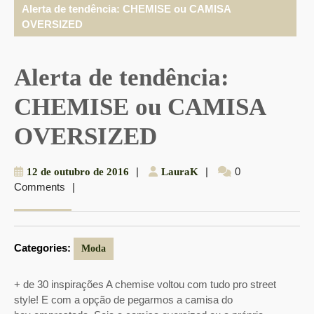
Alerta de tendência: CHEMISE ou CAMISA
OVERSIZED
Alerta de tendência:
CHEMISE ou CAMISA
OVERSIZED
12
|
LauraK
|
0
12 de outubro de 2016
LauraK
Comments
|
de
outubro
de
2016
Categories:
Moda
+ de 30 inspirações A chemise voltou com tudo pro street
style! E com a opção de pegarmos a camisa do