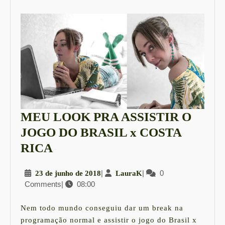
MEU LOOK PRA ASSISTIR O
JOGO DO BRASIL x COSTA
MEU
RICA
LOOK
23
|
LauraK
|
0
23 de junho de 2018
LauraK
PRA
Comments
|
08:00
de
ASSISTIR
junho
O
de
Nem todo mundo conseguiu dar um break na
2018
JOGO
programação normal e assistir o jogo do Brasil x