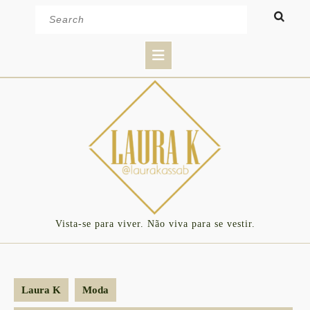
Skip
Search
to
for:
content
Open
Button
Vista-se para viver. Não viva para se vestir.
Laura K
Moda