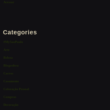
Acessar
Categories
#MySaoPaulo
Arte
Beleza
Blogosfera
Carros
Casamento
Coloração Pessoal
Compras
Decoração