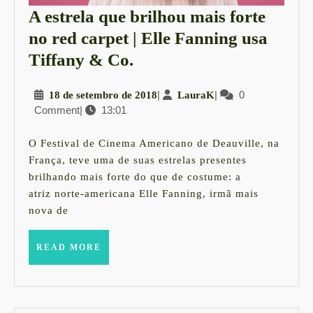
A estrela que brilhou mais forte
no red carpet | Elle Fanning usa
A
Tiffany & Co.
estrela
18
|
LauraK
|
0
18 de setembro de 2018
LauraK
que
Comment
|
13:01
de
brilhou
setembro
mais
de
O Festival de Cinema Americano de Deauville, na
2018
forte
França, teve uma de suas estrelas presentes
brilhando mais forte do que de costume: a
no
atriz norte-americana Elle Fanning, irmã mais
red
nova de
carpet
|
READ
READ MORE
MORE
Elle
Fanning
usa