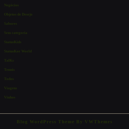
Negócios
Objetos de Desejo
Sabores
Sem categoria
StatusKids
StatusKor World
TalKs
Tennis
Todos
Viagens
Vinhos
Blog WordPress Theme
By VWThemes
Scroll