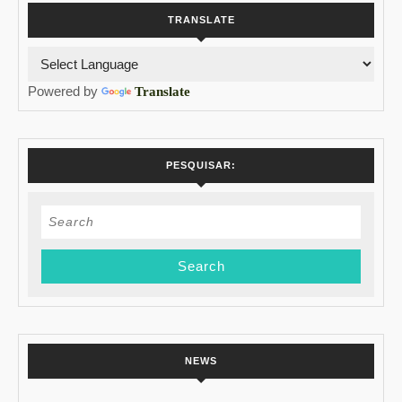
Tiffany
TRANSLATE
&
Co.
Powered by
Translate
PESQUISAR:
Search
for:
NEWS