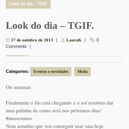
Look do dia – TGIF.
Look do dia – TGIF.
17
|
LauraK
|
0
17 de outubro de 2013
LauraK
Comments
|
de
outubro
de
2013
Categories:
Eventos e novidades
Moda
Oii meninas
Finalmente o fds está chegando e o sol resolveu dar
uma palinha de como será nos próximos dias!
#merecemos
Nem acredito que vou conseguir usar saia hoje.