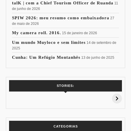
talK | com a Chief Tourism Officer de Ruanda
11
de junho de 2026
SPIW 2026: meu resumo como embaixadora
27
de maio de 2026
My camera roll. 2016.
15 de janeiro de 2026
Um mundo Muyloco e sem limites
14 de setembro de
2025
Cunha: Um Refúgio Montanhês
13 de junho de 2025
7 Vinhos com +
Coloração
STORIES:
15% de
Pessoal: Os
Desconto:
Azuis de Cada
Especial Copa do
Paleta
Mundo
CATEGORIAS