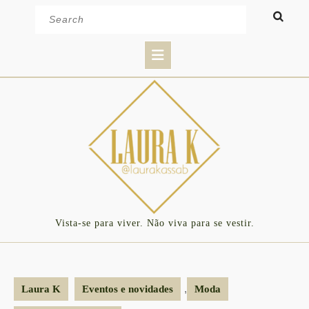
Skip
Search
to
for:
content
Open
Button
Vista-se para viver. Não viva para se vestir.
,
Laura K
Eventos e novidades
Moda