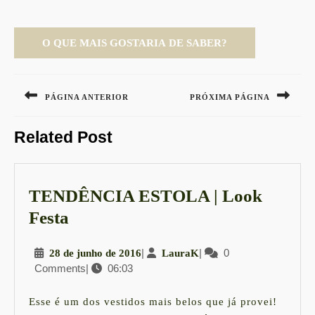
Navegação
de
PÁGINA ANTERIOR
PRÓXIMA PÁGINA
Post
Previous
Next
Related Post
post:
post:
TENDÊNCIA ESTOLA | Look
TENDÊNCIA
Festa
ESTOLA
28
|
LauraK
|
0
28 de junho de 2016
LauraK
|
Comments
|
06:03
de
Look
junho
Festa
de
Esse é um dos vestidos mais belos que já provei!
2016