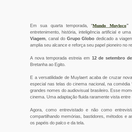
LK:
O “Mundo Muyloco” está chegando à quarta temp
uma energia renovada. Quais foram os maiores apre
Fernando Muylaert:
Com o passar das temporadas
público, por isso incentivo bastante a interação e 
mas agora com um ritmo mais calmo. Deixamos mais
certa forma, isso tem me ajudado a baixar um pouco
me ensinado muito sobre isso.