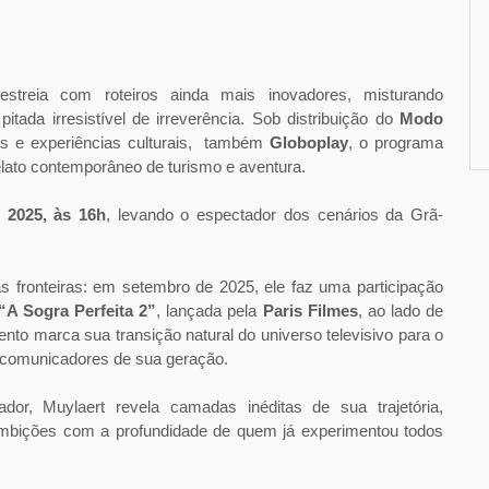
orada com novos destinos e, já nos bastidores, parece ter
ndizados desde a primeira temporada até aqui?
, fui aprendendo muito com as críticas e observações do
os comentários. O programa ainda sou eu, com minha essência,
 tempo nas imagens para o público curtir cada lugar e, de
 a minha ansiedade. Desacelerar é preciso, e o programa tem