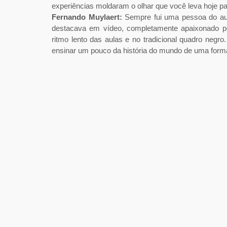
LK:
Seu formato visual é, há anos, muito móvel, a
mundo em tempo real. Como esse estilo impacta a e
apresentador?
Fernando Muylaert:
Recebo muito esse feedback d
vezes estou sozinho nas viagens, a câmera acaba s
sinta meu parceiro nas aventuras, participando d
conexão genuína.
LK:
Você quebrou paradigmas na TV, mas também já 
um longa-metragem. Como foi a experiência de atu
brasileiro agregou à sua visão artística?
Fernando Muylaert:
Sempre fui um apaixonado pel
feita, é eterna, mais profunda e transformadora.
rápido e dinâmico, permitindo compartilhar minhas i
pela tela grande não é de hoje, e espero poder vi
minhas aventuras para esse formato um dia.