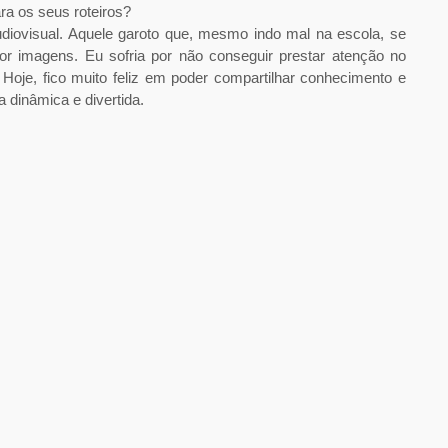
rtesanal, quase como um viajante solitário documentando o
xperiência de quem assiste e a sua própria experiência como
e que as pessoas se sentem viajando comigo. Como muitas
endo minha companheira, e isso faz com que o espectador se
e todas as experiências que uma viagem proporciona. É uma
levou sua arte ao streaming, ao teatro e agora estreia em
ar em “A Sogra Perfeita 2” e o que essa imersão no cinema
o cinema. É uma arte difícil, trabalhosa, mas, quando bem
 Minha ansiedade me faz amar a TV, pois é um trabalho mais
deias e viagens com o público de forma imediata. Mas a paixão
ver mais essa experiência e, quem sabe, levar um pouco das