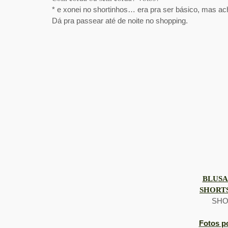
* e xonei no shortinhos… era pra ser básico, mas ac
Dá pra passear até de noite no shopping.
BLUSA
SHORTS
SHO
Fotos p