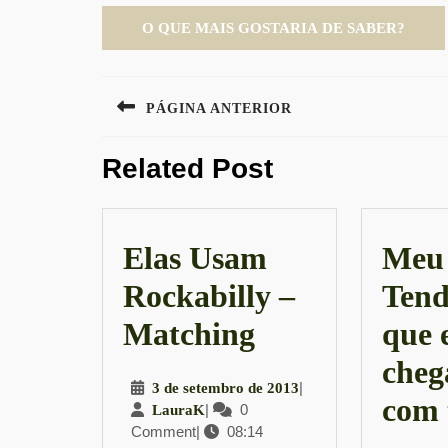
Navegação
PÁGINA ANTERIOR
de
Previous
Post
Related Post
post:
Elas Usam
Meu 
Rockabilly –
Tend
Elas
Matching
que 
Usam
cheg
3
|
3 de setembro de 2013
Rockabilly
com 
LauraK
|
0
de
LauraK
Comment
|
08:14
setembro
–