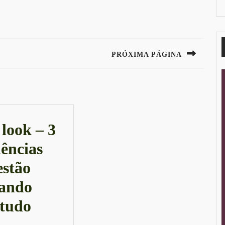
PRÓXIMA PÁGINA
Next
post:
look – 3
ências
estão
ando
Meu
tudo
look