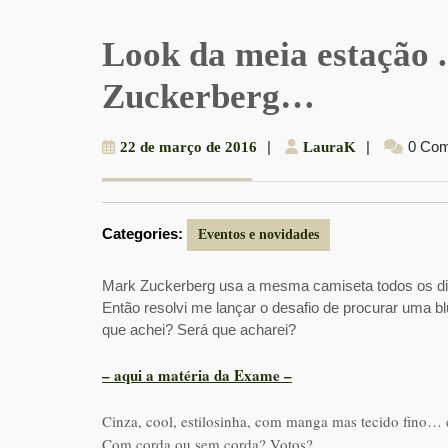
Look da meia estação .
Zuckerberg…
22
|
LauraK
|
0 Co
22 de março de 2016
LauraK
de
março
de
Categories:
2016
Eventos e novidades
Mark Zuckerberg usa a mesma camiseta todos os di
Então resolvi me lançar o desafio de procurar uma b
que achei? Será que acharei?
– aqui a matéria da Exame –
Cinza, cool, estilosinha, com manga mas tecido fino… é
Com corda ou sem corda? Votos?