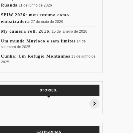
Ruanda
11 de junho de 2026
SPIW 2026: meu resumo como
embaixadora
27 de maio de 2026
My camera roll. 2016.
15 de janeiro de 2026
Um mundo Muyloco e sem limites
14 de
setembro de 2025
Cunha: Um Refúgio Montanhês
13 de junho de
2025
7 Vinhos com +
Coloração
Coloraç
STORIES:
15% de
Pessoal: Os
Pessoal:
Desconto:
Azuis de Cada
Verdes de
Especial Copa
Paleta
Paleta
do Mundo
CATEGORIAS