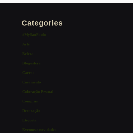
Categories
#MySaoPaulo
Arte
Beleza
Blogosfera
Carros
Casamento
Coloração Pessoal
Compras
Decoração
Etiqueta
Eventos e novidades