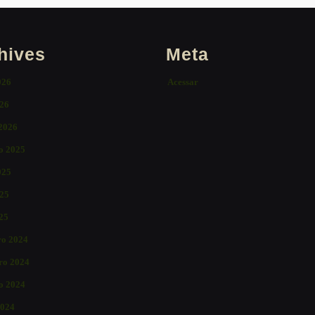
hives
Meta
026
Acessar
26
 2026
o 2025
025
25
025
o 2024
ro 2024
o 2024
2024