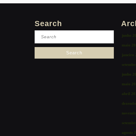
Search
Arc
Search
junho 2
for:
maio 20
janeiro
setembr
junho 2
maio 20
abril 2
dezembr
novemb
setembr
agosto 