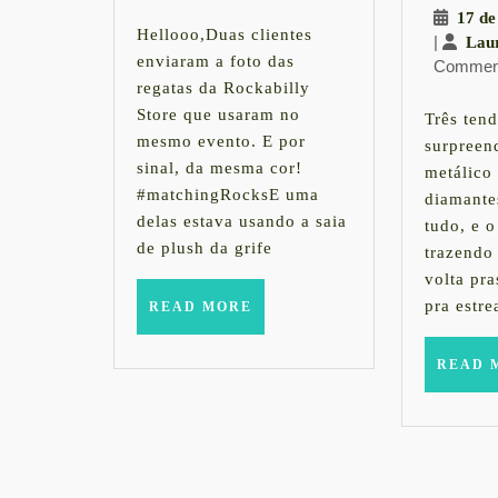
de
17 de
Matching
2013
Hellooo,Duas clientes
|
Lau
enviaram a foto das
Commen
regatas da Rockabilly
Store que usaram no
Três ten
mesmo evento. E por
surpreen
sinal, da mesma cor!
metálico 
#matchingRocksE uma
diamante
delas estava usando a saia
tudo, e 
de plush da grife
trazendo
volta pra
pra estre
READ
READ MORE
MORE
READ 