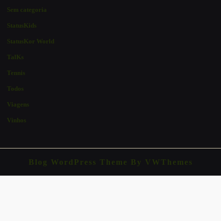
Sem categoria
StatusKids
StatusKor World
TalKs
Tennis
Todos
Viagens
Vinhos
Blog WordPress Theme
By VWThemes
Scroll
Up