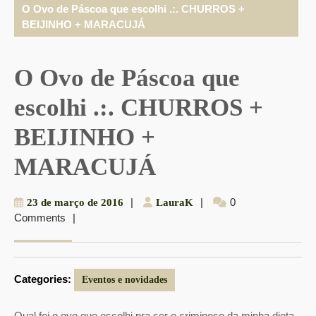
O Ovo de Páscoa que escolhi .:. CHURROS +
BEIJINHO + MARACUJÁ
O Ovo de Páscoa que
escolhi .:. CHURROS +
BEIJINHO +
MARACUJÁ
23
|
LauraK
|
0
23 de março de 2016
LauraK
Comments
|
de
março
de
2016
Categories:
Eventos e novidades
Qual foi o ovo que escolhi pra ser o criminoso da minha dieta