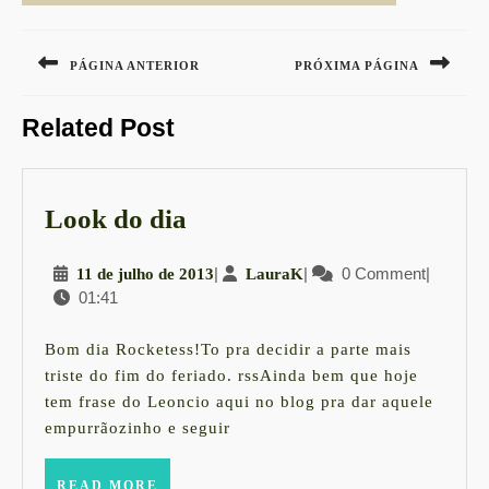
Navegação
de
PÁGINA ANTERIOR
PRÓXIMA PÁGINA
Post
Previous
Next
Related Post
post:
post:
Look
Look do dia
do
11
|
LauraK
|
0 Comment
|
11 de julho de 2013
LauraK
dia
01:41
de
julho
de
Bom dia Rocketess!To pra decidir a parte mais
2013
triste do fim do feriado. rssAinda bem que hoje
tem frase do Leoncio aqui no blog pra dar aquele
empurrãozinho e seguir
READ
READ MORE