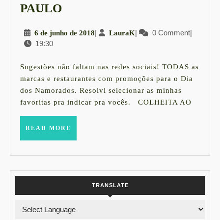
4
PAULO
DICAS
6
|
LauraK
|
0 Comment
|
6 de junho de 2018
LauraK
PARA
19:30
de
PASSAR
junho
O
de
Sugestões não faltam nas redes sociais! TODAS as
2018
DIA
marcas e restaurantes com promoções para o Dia
dos Namorados. Resolvi selecionar as minhas
DOS
favoritas pra indicar pra vocês. COLHEITA AO
NAMORADOS
EM
READ
READ MORE
SÃO
MORE
PAULO
TRANSLATE