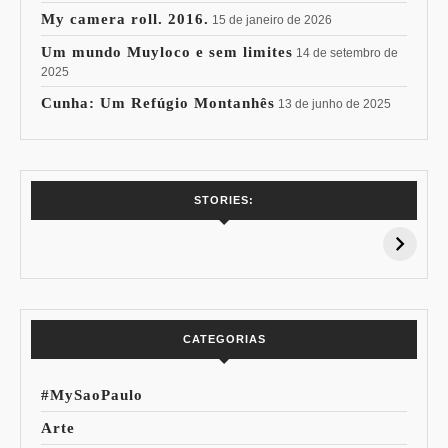
My camera roll. 2016.
15 de janeiro de 2026
Um mundo Muyloco e sem limites
14 de setembro de
2025
Cunha: Um Refúgio Montanhês
13 de junho de 2025
7 Vinhos com +
Coloração
STORIES:
15% de
Pessoal: Os
Desconto:
Azuis de Cada
Especial Copa do
Paleta
Mundo
CATEGORIAS
#MySaoPaulo
Arte