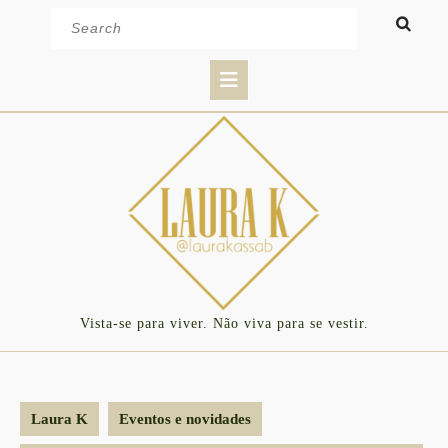
Skip
Search
to
for:
content
Open
Button
Vista-se para viver. Não viva para se vestir.
Laura K
Eventos e novidades