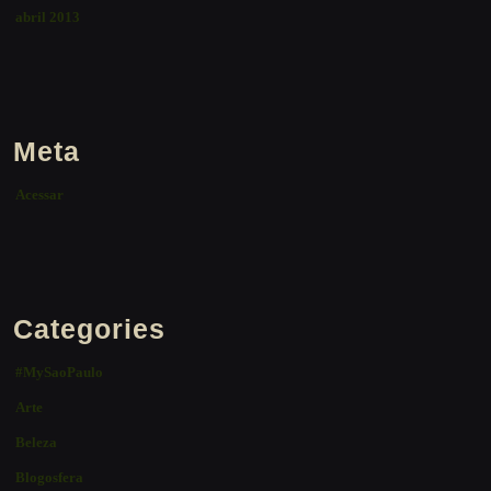
abril 2013
Meta
Acessar
Categories
#MySaoPaulo
Arte
Beleza
Blogosfera