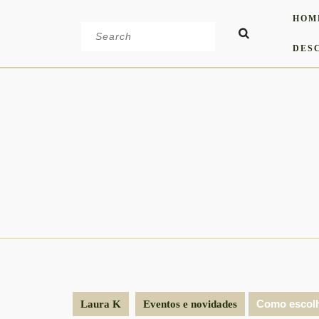
Skip
HOM
to
Search
content
for:
DES
Como escolhe
Laura K
Eventos e novidades