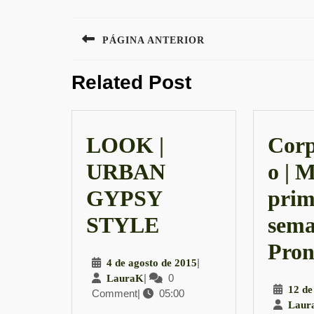
Navegação
PÁGINA ANTERIOR
de
Previous
Post
Related Post
post:
LOOK |
Corp
URBAN
o | 
GYPSY
prim
LOOK
STYLE
sema
|
Pron
4
|
4 de agosto de 2015
URBAN
LauraK
|
0
de
LauraK
12 de
Comment
|
05:00
agosto
GYPSY
Laur
de