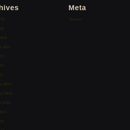
hives
Meta
026
Acessar
26
 2026
o 2025
025
25
025
o 2024
ro 2024
o 2024
2024
024