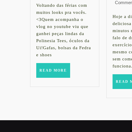
Commen
STYLE
2015
Voltando das férias com
muitos looks pra vocês.
Hoje a di
<3Quem acompanha o
delicios
vlog no youtube viu que
minutos 
ganhei peças lindas da
falo de 
Polinesia Tees, óculos da
exercíci
Ui!Gafas, bolsas da Fedra
mesmo co
e shoes
sem come
funciona
READ
READ MORE
MORE
READ 