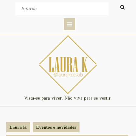
Skip
Search
to
for:
content
Open
Button
Vista-se para viver. Não viva para se vestir.
Laura K
Eventos e novidades