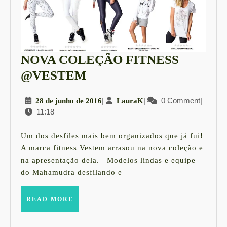
NOVA COLEÇÃO FITNESS
NOVA
@VESTEM
COLEÇÃO
28
|
LauraK
|
0 Comment
|
28 de junho de 2016
LauraK
FITNESS
11:18
de
@VESTEM
junho
de
Um dos desfiles mais bem organizados que já fui!
2016
A marca fitness Vestem arrasou na nova coleção e
na apresentação dela. Modelos lindas e equipe
do Mahamudra desfilando e
READ
READ MORE
MORE