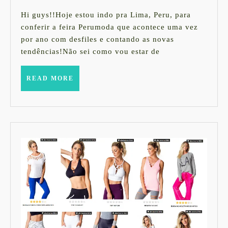
abril
semana
de
Hi guys!!Hoje estou indo pra Lima, Peru, para
2014
–
conferir a feira Perumoda que acontece uma vez
por ano com desfiles e contando as novas
3AM
tendências!Não sei como vou estar de
e
Moschino
READ
READ MORE
MORE