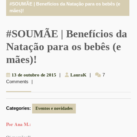
#SOUMÃE | Benefícios da Natação para os bebês (e
mães)!
#SOUMÃE | Benefícios da
Natação para os bebês (e
mães)!
13
|
LauraK
|
7
13 de outubro de 2015
LauraK
Comments
|
de
outubro
de
2015
Categories:
Eventos e novidades
Por Ana M.: