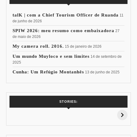
talK | com a Chief Tourism Officer de Ruanda
11
de junho de 2026
SPIW 2026: meu resumo como embaixadora
27
de maio de 2026
My camera roll. 2016.
15 de janeiro de 2026
Um mundo Muyloco e sem limites
14 de setembro de
2025
Cunha: Um Refúgio Montanhês
13 de junho de 2025
7 Vinhos com +
Coloração
STORIES:
15% de
Pessoal: Os
Desconto:
Azuis de Cada
Especial Copa do
Paleta
Mundo