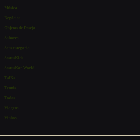
Música
Negócios
Objetos de Desejo
Sabores
Sem categoria
StatusKids
StatusKor World
TalKs
Tennis
Todos
Viagens
Vinhos