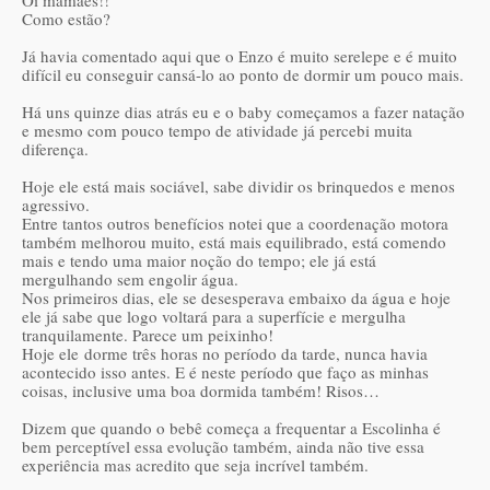
Oi mamães!!
Como estão?
Já havia comentado aqui que o Enzo é muito serelepe e é muito
difícil eu conseguir cansá-lo ao ponto de dormir um pouco mais.
Há uns quinze dias atrás eu e o baby começamos a fazer natação
e mesmo com pouco tempo de atividade já percebi muita
diferença.
Hoje ele está mais sociável, sabe dividir os brinquedos e menos
agressivo.
Entre tantos outros benefícios notei que a coordenação motora
também melhorou muito, está mais equilibrado, está comendo
mais e tendo uma maior noção do tempo; ele já está
mergulhando sem engolir água.
Nos primeiros dias, ele se desesperava embaixo da água e hoje
ele já sabe que logo voltará para a superfície e mergulha
tranquilamente. Parece um peixinho!
Hoje ele
do
rme três horas no período da tarde, nunca havia
acontecido isso antes. E é neste período que faço as minhas
coisas, inclusive uma boa dormida também! Risos…
Dizem que quando o bebê começa a frequentar a Escolinha é
bem perceptível essa evolução também, ainda não tive essa
experiência mas acredito que seja incrível também.