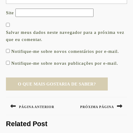
Site
Salvar meus dados neste navegador para a próxima vez
que eu comentar.
Notifique-me sobre novos comentários por e-mail.
Notifique-me sobre novas publicações por e-mail.
Navegação
de
PÁGINA ANTERIOR
PRÓXIMA PÁGINA
Post
Previous
Next
Related Post
post:
post: