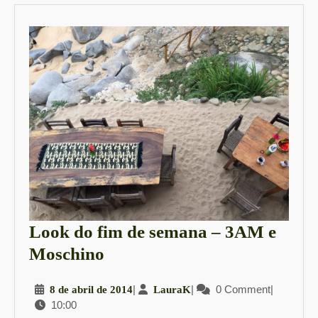
Look do fim de semana – 3AM e
Look
Moschino
do
8
|
LauraK
|
0 Comment
|
8 de abril de 2014
LauraK
fim
10:00
de
de