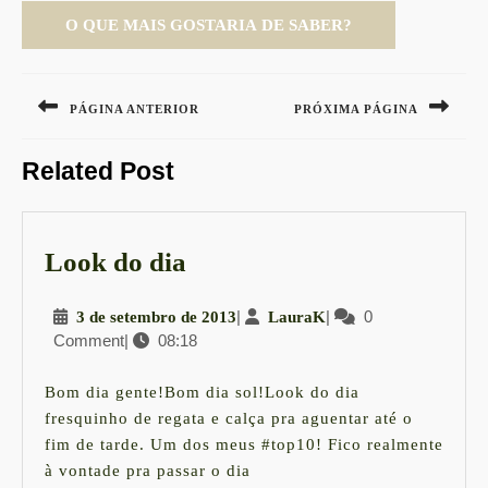
Navegação
de
PÁGINA ANTERIOR
PRÓXIMA PÁGINA
Post
Previous
Next
Related Post
post:
post:
Look
Look do dia
do
3
|
LauraK
|
0
3 de setembro de 2013
LauraK
dia
Comment
|
08:18
de
setembro
de
Bom dia gente!Bom dia sol!Look do dia
2013
fresquinho de regata e calça pra aguentar até o
fim de tarde. Um dos meus #top10! Fico realmente
à vontade pra passar o dia