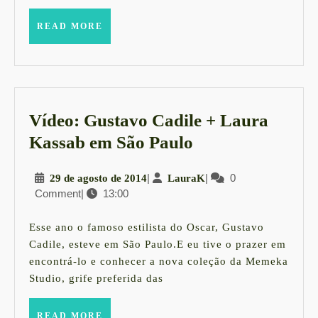
READ
READ MORE
MORE
Vídeo: Gustavo Cadile + Laura
Vídeo:
Kassab em São Paulo
Gustavo
29
|
LauraK
|
0
29 de agosto de 2014
LauraK
Cadile
Comment
|
13:00
de
+
agosto
Laura
de
Esse ano o famoso estilista do Oscar, Gustavo
2014
Kassab
Cadile, esteve em São Paulo.E eu tive o prazer em
encontrá-lo e conhecer a nova coleção da Memeka
em
Studio, grife preferida das
São
Paulo
READ
READ MORE