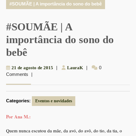
#SOUMÃE | A importância do sono do bebê
#SOUMÃE | A
importância do sono do
bebê
21
|
LauraK
|
0
21 de agosto de 2015
LauraK
Comments
|
de
agosto
de
2015
Categories:
Eventos e novidades
Por Ana M.:
Quem nunca escutou da mãe, da avó, do avô, do tio, da tia, o