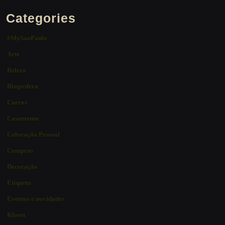
Categories
#MySaoPaulo
Arte
Beleza
Blogosfera
Carros
Casamento
Coloração Pessoal
Compras
Decoração
Etiqueta
Eventos e novidades
Kloset