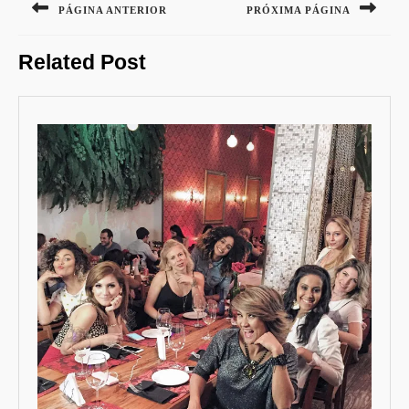
de
PÁGINA ANTERIOR
PRÓXIMA PÁGINA
Post
Previous
Next
Related Post
post:
post: