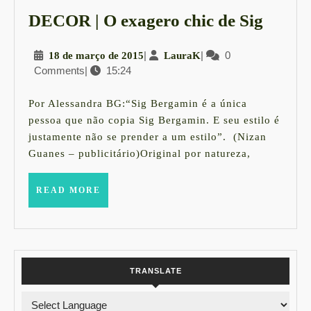
DEC
DECOR | O exagero chic de Sig
|
18
|
LauraK
|
0
18 de março de 2015
LauraK
O
Comments
|
15:24
de
exage
março
chic
de
Por Alessandra BG:“Sig Bergamin é a única
2015
de
pessoa que não copia Sig Bergamin. E seu estilo é
justamente não se prender a um estilo”. (Nizan
Sig
Guanes – publicitário)Original por natureza,
READ
READ MORE
MORE
TRANSLATE