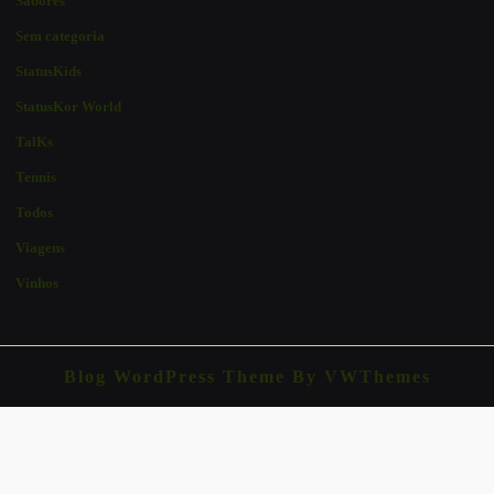
Sabores
Sem categoria
StatusKids
StatusKor World
TalKs
Tennis
Todos
Viagens
Vinhos
Blog WordPress Theme
By VWThemes
Scroll
Up