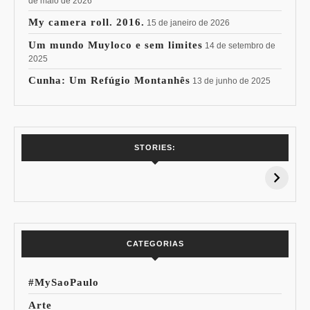
de maio de 2026
My camera roll. 2016.
15 de janeiro de 2026
Um mundo Muyloco e sem limites
14 de setembro de
2025
Cunha: Um Refúgio Montanhês
13 de junho de 2025
7 Vinhos com +
Coloração
STORIES:
15% de
Pessoal: Os
Desconto:
Azuis de Cada
Especial Copa do
Paleta
Mundo
CATEGORIAS
#MySaoPaulo
Arte