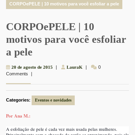
CORPOePELE | 10 motivos para você esfoliar a pele
CORPOePELE | 10
motivos para você esfoliar
a pele
20
|
LauraK
|
0
20 de agosto de 2015
LauraK
Comments
|
de
agosto
de
2015
Categories:
Eventos e novidades
Por Ana M.:
A esfoliação de pele é cada vez mais usada pelas mulheres.
Principalmente com a chegada do verão se aproximando, pois ela