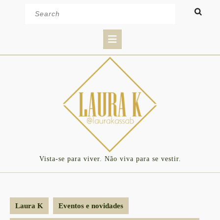
Skip
Search
to
for:
content
Open
Button
Vista-se para viver. Não viva para se vestir.
Laura K
Eventos e novidades