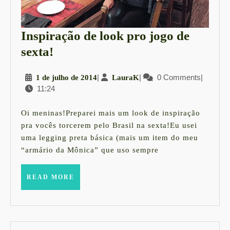
Inspiração de look pro jogo de
Inspiração
sexta!
de
1
|
LauraK
|
0 Comments
|
1 de julho de 2014
LauraK
look
11:24
de
pro
julho
jogo
de
Oi meninas!Preparei mais um look de inspiração
2014
de
pra vocês torcerem pelo Brasil na sexta!Eu usei
uma legging preta básica (mais um item do meu
sexta!
“armário da Mônica” que uso sempre
READ
READ MORE
MORE