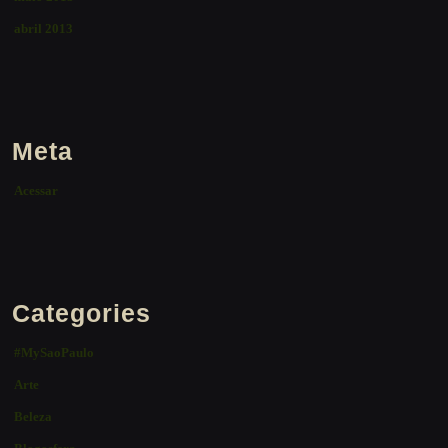
abril 2013
Meta
Acessar
Categories
#MySaoPaulo
Arte
Beleza