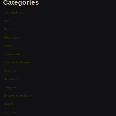
Categories
#MySaoPaulo
Arte
Beleza
Blogosfera
Carros
Casamento
Coloração Pessoal
Compras
Decoração
Etiqueta
Eventos e novidades
Kloset
Leituras