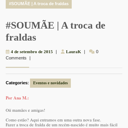
#SOUMÃE | A troca de fraldas
#SOUMÃE | A troca de
fraldas
4
|
LauraK
|
0
4 de setembro de 2015
LauraK
Comments
|
de
setembro
de
2015
Categories:
Eventos e novidades
Por Ana M.:
Oii mamães e amigas!
Como estão? Aqui entramos em uma outra nova fase.
Fazer a troca de fralda de um recém-nascido é muito mais fácil