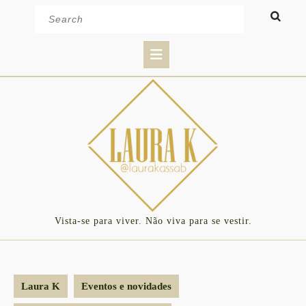
Skip
Search
to
for:
content
Open
Button
Vista-se para viver. Não viva para se vestir.
Laura K
Eventos e novidades