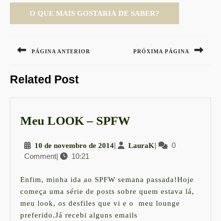
Navegação
de
PÁGINA ANTERIOR
PRÓXIMA PÁGINA
Post
Previous
Next
Related Post
post:
post:
Meu
Meu LOOK – SPFW
LOOK
10
|
LauraK
|
0
10 de novembro de 2014
LauraK
–
Comment
|
10:21
de
SPFW
novembro
de
Enfim, minha ida ao SPFW semana passada!Hoje
2014
começa uma série de posts sobre quem estava lá,
meu look, os desfiles que vi e o meu lounge
preferido.Já recebi alguns emails