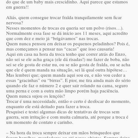
do que de um baby mais crescidinho. Aqui parece que estamos
em guerra!!
Aliás, quem consegue trocar fralda tranquilamente sem ficar
nervosa?
Nesses momentos de trocas eu queria ser um polvo (risos…).
Normalmente essa fase se dá início aos 11 meses, aqui acredito
que com dez e meio já “brigávamos” nas trocas.
Quem nunca pensou em deixar os pequenos peladinhos? Pois é,
mas começamos a pensar nas “cacas” que isso causaria!
Aqui em casa na hora da troca tenho que correr atrás do Enzo,
não sei se ele acha graça (ele dá risadas!) me fazer de boba, não
sei se ele gosta de estar nu, ou se não gosta de fralda, ou se acha
que ele é quem manda na situação, sei lá qual outra hipótese…
Mas lembrei que; quem manda aqui sou eu, e não vou ceder a
essas “gracinhas” ou “birras”. E pior, me tira ainda mais do sério
quando ele faz o número 2 e quer sair rolando na cama, seguro
uma perna e com a outra mão limpo porém haja paciência.
Quem nunca sujou os lençóis?
Trocar é uma necessidade, então o certo é desfocar do momento,
enquanto ele está deitado para fazer a troca.
Pesquisei e testei algumas dicas de tentativas de trocas sem
guerra, sem irritação e com muita calmaria, até porque a troca é
um momento de contato e carinho.
– Na hora da troca sempre deixar em mãos brinquedos que
fazem barulhos, mordedores ou até novos objetos. Sempre deixo