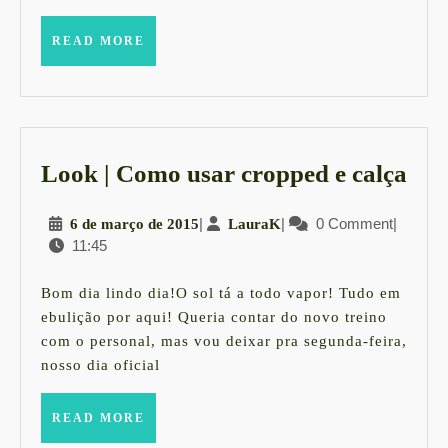
READ
READ MORE
MORE
Lo
Look | Como usar cropped e calça
|
6
|
LauraK
|
0 Comment
|
6 de março de 2015
LauraK
Co
11:45
de
usa
março
cro
de
Bom dia lindo dia!O sol tá a todo vapor! Tudo em
2015
e
ebulição por aqui! Queria contar do novo treino
com o personal, mas vou deixar pra segunda-feira,
cal
nosso dia oficial
READ
READ MORE
MORE