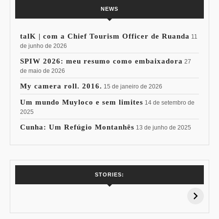
NEWS
talK | com a Chief Tourism Officer de Ruanda
11
de junho de 2026
SPIW 2026: meu resumo como embaixadora
27
de maio de 2026
My camera roll. 2016.
15 de janeiro de 2026
Um mundo Muyloco e sem limites
14 de setembro de
2025
Cunha: Um Refúgio Montanhês
13 de junho de 2025
7 Vinhos com +
Coloração
STORIES:
15% de
Pessoal: Os
Desconto:
Azuis de Cada
Especial Copa do
Paleta