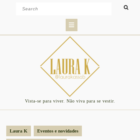
Skip
Search
to
for:
content
Open
Button
Vista-se para viver. Não viva para se vestir.
Laura K
Eventos e novidades