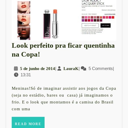
Look perfeito pra ficar quentinha
Look
na Copa!
perfeito
5
|
LauraK
|
5 Comments
|
5 de junho de 2014
LauraK
pra
13:31
de
ficar
junho
quentinha
de
Meninas!Só de imaginar assistir aos jogos da Copa
2014
na
(seja no estádio, bares ou casa) já imaginamos o
frio. E o look que montamos é a camisa do Brasil
Copa!
com uma
READ
READ MORE