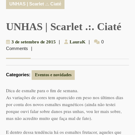
UNHAS | Scarlet .:. Ciaté
UNHAS | Scarlet .:. Ciaté
3
|
LauraK
|
0
3 de setembro de 2015
LauraK
Comments
|
de
setembro
de
2015
Categories:
Eventos e novidades
Dica de esmalte para o fim de semana.
As variações de cores tem aparecido em peso nos últimos dias
por conta dos novos esmaltes magnéticos (ainda não testei
porque ouvi falar sobre danos pras unhas, vou ler mais sobre,
mas não acredito muito que faça mal de fato).
E dentro dessa tendência há os esmaltes frutacor, aqueles que