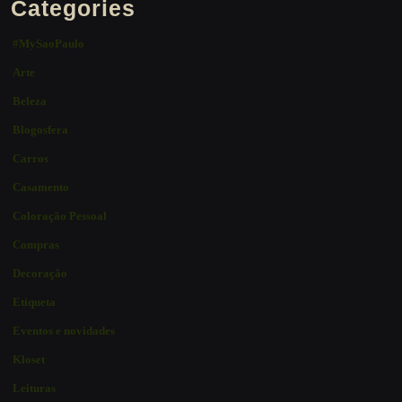
Categories
#MySaoPaulo
Arte
Beleza
Blogosfera
Carros
Casamento
Coloração Pessoal
Compras
Decoração
Etiqueta
Eventos e novidades
Kloset
Leituras