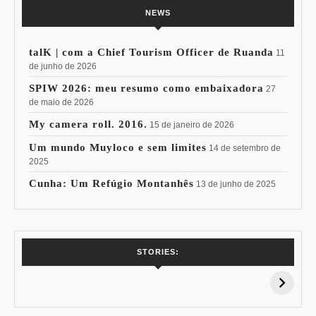
NEWS
talK | com a Chief Tourism Officer de Ruanda
11
de junho de 2026
SPIW 2026: meu resumo como embaixadora
27
de maio de 2026
My camera roll. 2016.
15 de janeiro de 2026
Um mundo Muyloco e sem limites
14 de setembro de
2025
Cunha: Um Refúgio Montanhês
13 de junho de 2025
7 Vinhos com +
Coloração
STORIES:
15% de
Pessoal: Os
Desconto:
Azuis de Cada
Especial Copa do
Paleta
Mundo