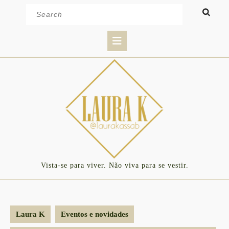
Skip
Search
to
for:
content
Open
Button
Vista-se para viver. Não viva para se vestir.
Laura K
Eventos e novidades