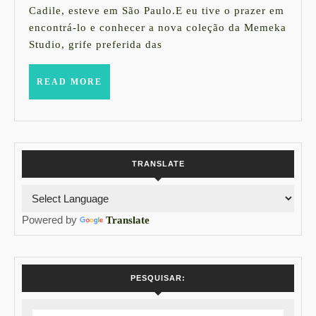
2014
Kassab
Cadile, esteve em São Paulo.E eu tive o prazer em
encontrá-lo e conhecer a nova coleção da Memeka
em
Studio, grife preferida das
São
Paulo
READ
READ MORE
MORE
TRANSLATE
Powered by
Translate
PESQUISAR: