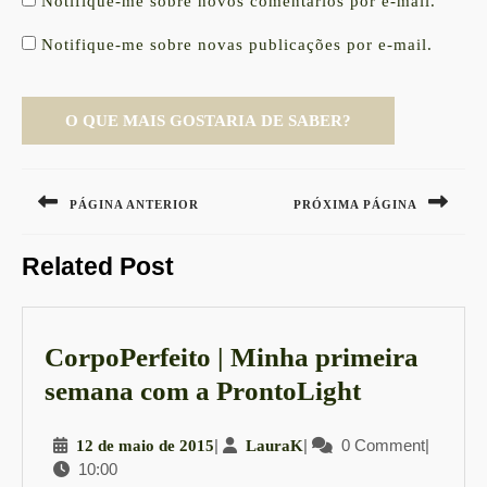
Notifique-me sobre novos comentários por e-mail.
Notifique-me sobre novas publicações por e-mail.
Navegação
de
PÁGINA ANTERIOR
PRÓXIMA PÁGINA
Post
Previous
Next
Related Post
post:
post:
CorpoPerfeito | Minha primeira
CorpoPerf
semana com a ProntoLight
|
12
|
LauraK
|
0 Comment
|
12 de maio de 2015
LauraK
Minha
10:00
de
primeira