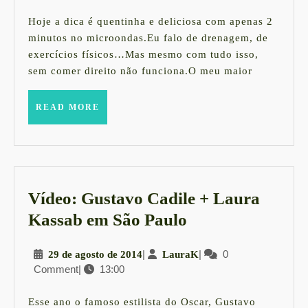
maio
semana
de
Hoje a dica é quentinha e deliciosa com apenas 2
2015
com
minutos no microondas.Eu falo de drenagem, de
exercícios físicos…Mas mesmo com tudo isso,
a
sem comer direito não funciona.O meu maior
ProntoLig
READ
READ MORE
MORE
Vídeo: Gustavo Cadile + Laura
Vídeo:
Kassab em São Paulo
Gustavo
29
|
LauraK
|
0
29 de agosto de 2014
LauraK
Cadile
Comment
|
13:00
de
+
agosto
Laura
de
Esse ano o famoso estilista do Oscar, Gustavo