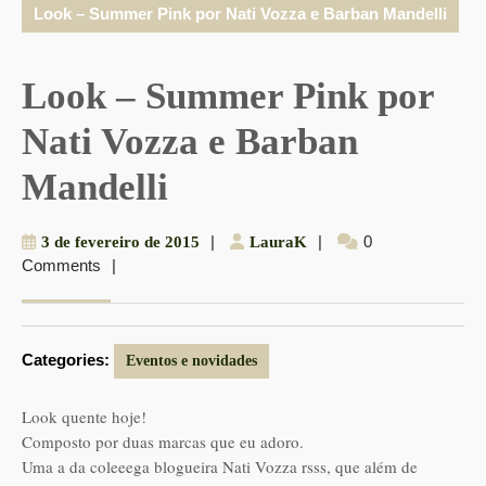
Look – Summer Pink por Nati Vozza e Barban Mandelli
Look – Summer Pink por
Nati Vozza e Barban
Mandelli
3
|
LauraK
|
0
3 de fevereiro de 2015
LauraK
Comments
|
de
fevereiro
de
2015
Categories:
Eventos e novidades
Look quente hoje!
Composto por duas marcas que eu adoro.
Uma a da coleeega blogueira Nati Vozza rsss, que além de