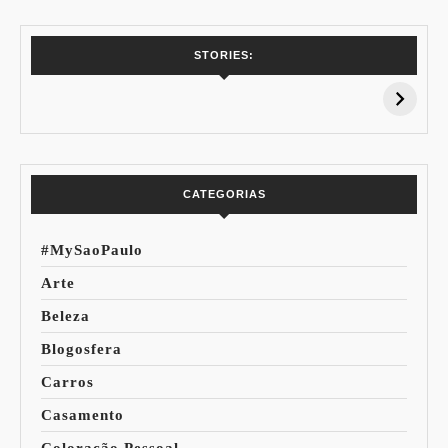
7 Vinhos com +
Coloração
STORIES:
15% de
Pessoal: Os
Desconto:
Azuis de Cada
Especial Copa do
Paleta
Mundo
CATEGORIAS
#MySaoPaulo
Arte
Beleza
Blogosfera
Carros
Casamento