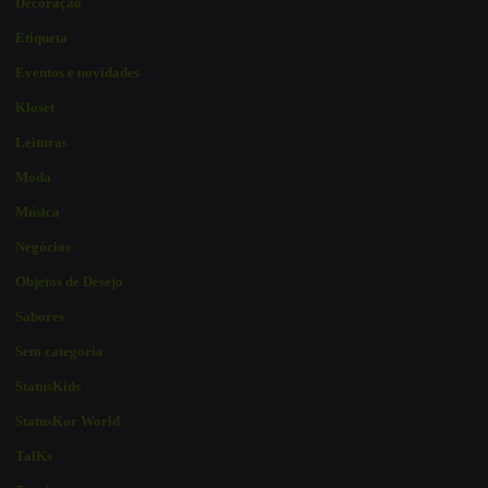
Decoração
Etiqueta
Eventos e novidades
Kloset
Leituras
Moda
Música
Negócios
Objetos de Desejo
Sabores
Sem categoria
StatusKids
StatusKor World
TalKs