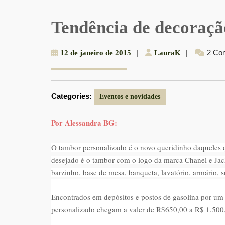
Tendência de decoraçã
12
|
LauraK
|
2 Co
12 de janeiro de 2015
LauraK
de
janeiro
de
Categories:
2015
Eventos e novidades
Por Alessandra BG:
O tambor personalizado é o novo queridinho daqueles
desejado é o tambor com o logo da marca Chanel e Jack
barzinho, base de mesa, banqueta, lavatório, armário, so
Encontrados em depósitos e postos de gasolina por um 
personalizado chegam a valer de R$650,00 a R$ 1.500