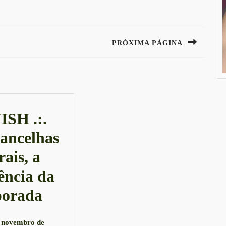
PRÓXIMA PÁGINA
Next
post:
SH .:.
ancelhas
rais, a
ência da
ito
BOYISH
porada
.:.
 novembro de