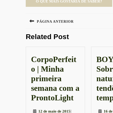
Navegação
PÁGINA ANTERIOR
de
Previous
Post
Related Post
post:
CorpoPerfeit
BOYI
o | Minha
Sobr
primeira
natu
semana com a
tend
CorpoPerfe
ProntoLight
tem
|
12
|
12 de maio de 2015
16 de