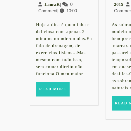
Minha
LauraK
|
0
de
16
|
LauraK
2015
Comment
|
10:00
maio
Commen
de
primeira
de
nov
2015
semana
de
Hoje a dica é quentinha e
As sobra
201
deliciosa com apenas 2
modelo m
com
minutos no microondas.Eu
bem pree
falo de drenagem, de
a
marcaram
exercícios físicos…Mas
passarela
ProntoLigh
mesmo com tudo isso,
temporad
sem comer direito não
em quase
funciona.O meu maior
desfiles
as sobra
naturais 
READ
READ MORE
MORE
READ 