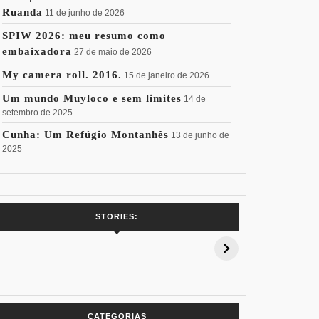
Ruanda
11 de junho de 2026
SPIW 2026: meu resumo como
embaixadora
27 de maio de 2026
My camera roll. 2016.
15 de janeiro de 2026
Um mundo Muyloco e sem limites
14 de
setembro de 2025
Cunha: Um Refúgio Montanhês
13 de junho de
2025
7 Vinhos com +
Coloração
Coloraç
STORIES:
15% de
Pessoal: Os
Pessoal:
Desconto:
Azuis de Cada
Verdes de
Especial Copa
Paleta
Paleta
do Mundo
CATEGORIAS