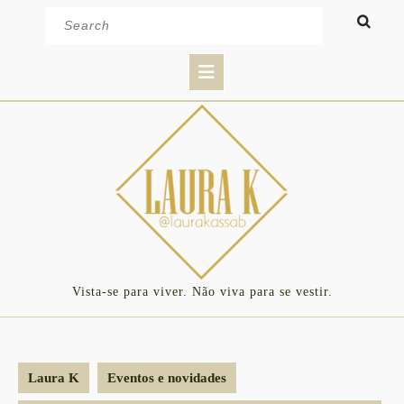
Skip
Search
to
for:
content
Open
Button
Vista-se para viver. Não viva para se vestir.
Laura K
Eventos e novidades