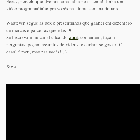
Eeeee, percebi que tivemos uma falha no sistema! Tinha um
vídeo programadinho pra vocês na última semana do ano.
Whatever, segue as box e presentinhos que ganhei em dezembro
de marcas e parceiras queridas! ♥
Se inscrevam no canal clicando
, comentem, façam
aqui
perguntas, peçam assuntos de vídeos, e curtam se gostar! O
canal é meu, mas pra vocês! ; )
Xoxo