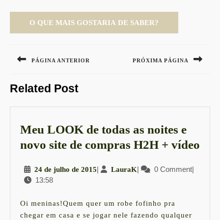
Navegação
de
PÁGINA ANTERIOR
PRÓXIMA PÁGINA
Post
Previous
Next
Related Post
post:
post:
Meu LOOK de todas as noites e
Me
novo site de compras H2H + vídeo
LO
24
|
LauraK
|
0 Comment
|
24 de julho de 2015
LauraK
de
13:58
de
tod
julho
as
de
Oi meninas!Quem quer um robe fofinho pra
2015
noit
chegar em casa e se jogar nele fazendo qualquer