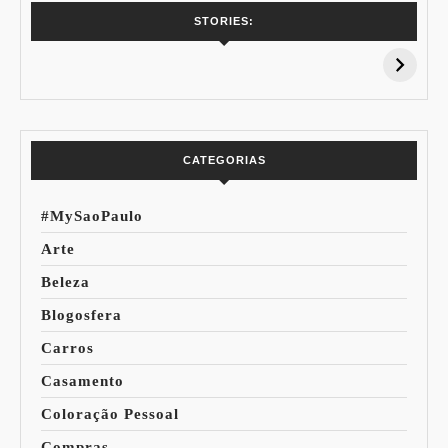
7 Vinhos com +
Coloração
STORIES:
15% de
Pessoal: Os
Desconto:
Azuis de Cada
Especial Copa do
Paleta
Mundo
CATEGORIAS
#MySaoPaulo
Arte
Beleza
Blogosfera
Carros
Casamento
Coloração Pessoal
Compras