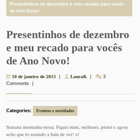
Presentinhos de dezembro e meu recado para vocês
de Ano Novo!
Presentinhos de dezembro
e meu recado para vocês
de Ano Novo!
10
|
LauraK
|
3
10 de janeiro de 2015
LauraK
Comments
|
de
janeiro
de
2015
Categories:
Eventos e novidades
Semana montanha-russa. Fiquei ruim, melhorei, piorei e agora
acho que to zerando a bala de vez! o/