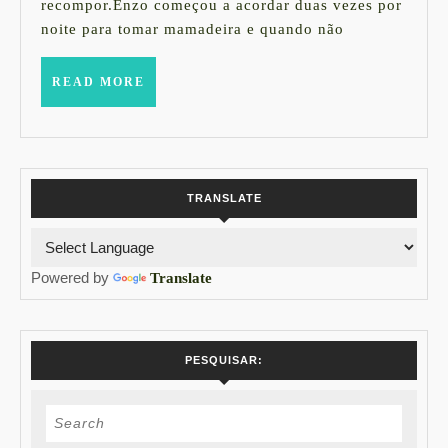
recompor.Enzo começou a acordar duas vezes por
estímulos
noite para tomar mamadeira e quando não
e
sentidos
READ
READ MORE
do
MORE
Enzo
TRANSLATE
Powered by
Translate
PESQUISAR:
Search
for: