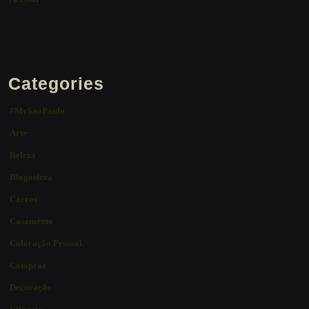
Categories
#MySaoPaulo
Arte
Beleza
Blogosfera
Carros
Casamento
Coloração Pessoal
Compras
Decoração