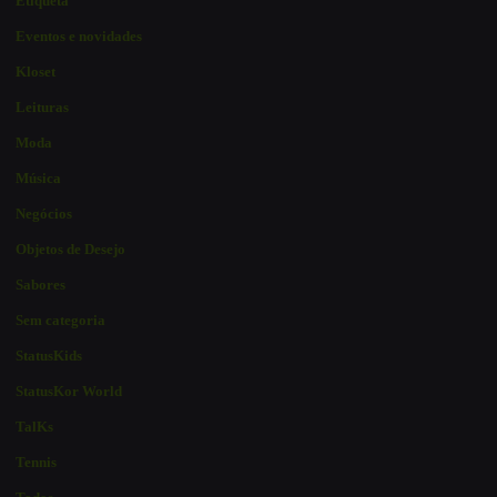
Etiqueta
Eventos e novidades
Kloset
Leituras
Moda
Música
Negócios
Objetos de Desejo
Sabores
Sem categoria
StatusKids
StatusKor World
TalKs
Tennis