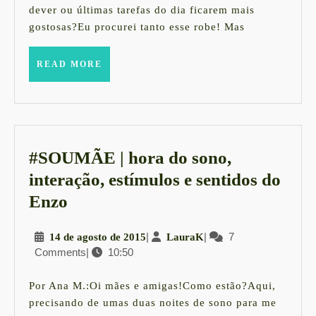
dever ou últimas tarefas do dia ficarem mais
e
gostosas?Eu procurei tanto esse robe! Mas
nov
site
READ
READ MORE
MORE
de
com
H2
+
#SOUMÃE | hora do sono,
víd
interação, estímulos e sentidos do
#SOUMÃE
Enzo
|
14
|
LauraK
|
7
14 de agosto de 2015
LauraK
hora
Comments
|
10:50
de
do
agosto
sono,
de
Por Ana M.:Oi mães e amigas!Como estão?Aqui,
2015
interação,
precisando de umas duas noites de sono para me