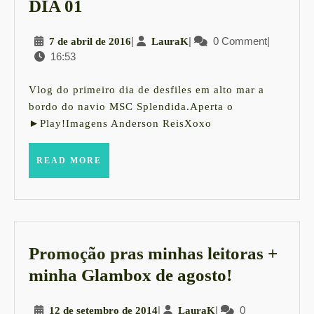
Embarque
DIA 01
no
7
|
LauraK
|
0 Comment
|
7 de abril de 2016
LauraK
Chilli
16:53
de
Beans
abril
Fashion
de
Vlog do primeiro dia de desfiles em alto mar a
2016
Cruise
bordo do navio MSC Splendida.Aperta o
►Play!Imagens Anderson ReisXoxo
2016
comigo
READ
READ MORE
|
MORE
DIA
01
Promoção pras minhas leitoras +
Promoção
minha Glambox de agosto!
pras
12
|
LauraK
|
0
12 de setembro de 2014
LauraK