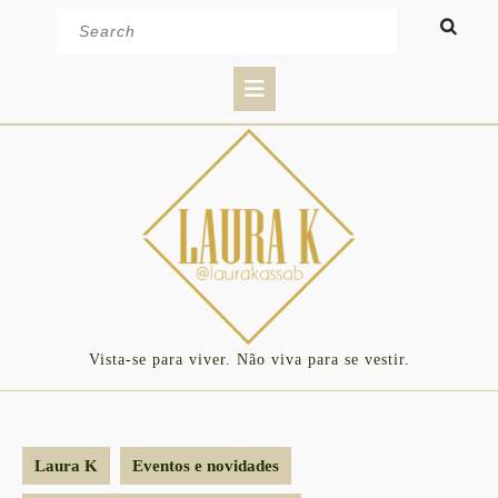
Skip
Search
to
for:
content
Open
Button
Vista-se para viver. Não viva para se vestir.
Laura K
Eventos e novidades