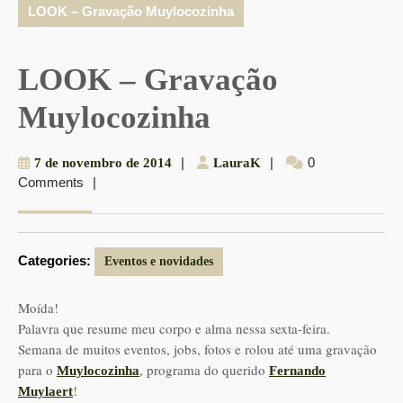
LOOK – Gravação Muylocozinha
LOOK – Gravação
Muylocozinha
7
|
LauraK
|
0
7 de novembro de 2014
LauraK
Comments
|
de
novembro
de
2014
Categories:
Eventos e novidades
Moída!
Palavra que resume meu corpo e alma nessa sexta-feira.
Semana de muitos eventos, jobs, fotos e rolou até uma gravação
para o
, programa do querido
Muylocozinha
Fernando
!
Muylaert