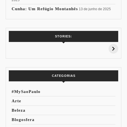
2025
Cunha: Um Refúgio Montanhês
13 de junho de 2025
7 Vinhos com +
Coloração
STORIES:
15% de
Pessoal: Os
Desconto:
Azuis de Cada
Especial Copa do
Paleta
Mundo
CATEGORIAS
#MySaoPaulo
Arte
Beleza
Blogosfera