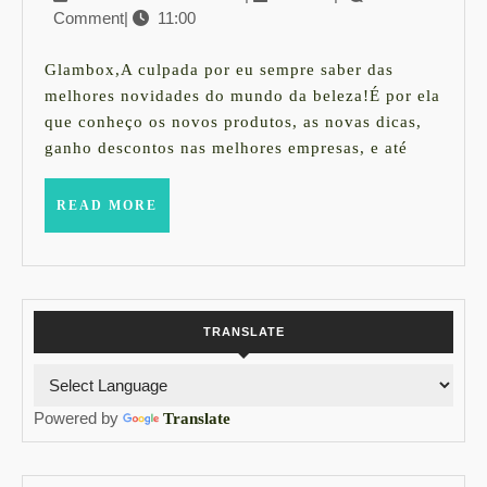
minhas
Comment
|
11:00
de
leitoras
setembro
+
de
Glambox,A culpada por eu sempre saber das
2014
minha
melhores novidades do mundo da beleza!É por ela
que conheço os novos produtos, as novas dicas,
Glambox
ganho descontos nas melhores empresas, e até
de
agosto!
READ
READ MORE
MORE
TRANSLATE
Powered by
Translate