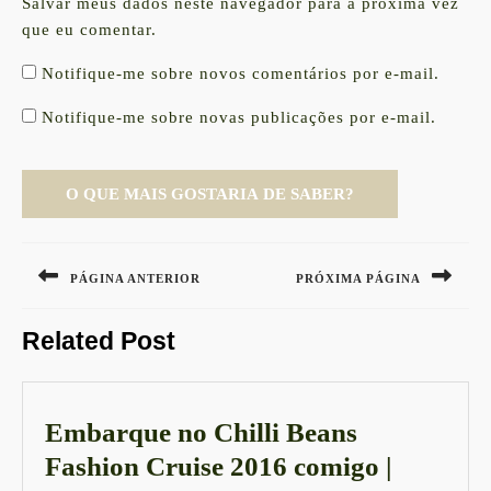
Salvar meus dados neste navegador para a próxima vez
que eu comentar.
Notifique-me sobre novos comentários por e-mail.
Notifique-me sobre novas publicações por e-mail.
Navegação
de
PÁGINA ANTERIOR
PRÓXIMA PÁGINA
Post
Previous
Next
Related Post
post:
post:
Embarque no Chilli Beans
Fashion Cruise 2016 comigo |