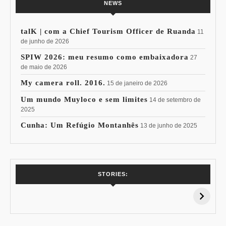
NEWS
talK | com a Chief Tourism Officer de Ruanda
11
de junho de 2026
SPIW 2026: meu resumo como embaixadora
27
de maio de 2026
My camera roll. 2016.
15 de janeiro de 2026
Um mundo Muyloco e sem limites
14 de setembro de
2025
Cunha: Um Refúgio Montanhês
13 de junho de 2025
7 Vinhos com +
Coloração
STORIES:
15% de
Pessoal: Os
Desconto:
Azuis de Cada
Especial Copa do
Paleta
Mundo