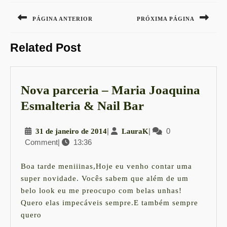
Navegação
de
PÁGINA ANTERIOR
PRÓXIMA PÁGINA
Post
Previous
Next
Related Post
post:
post:
Nova parceria – Maria Joaquina
Nova
Esmalteria & Nail Bar
parceria
31
|
LauraK
|
0
31 de janeiro de 2014
LauraK
–
Comment
|
13:36
de
Maria
janeiro
Joaquina
de
Boa tarde meniiinas,Hoje eu venho contar uma
2014
Esmalteria
super novidade. Vocês sabem que além de um
belo look eu me preocupo com belas unhas!
&
Quero elas impecáveis sempre.E também sempre
Nail
quero
Bar