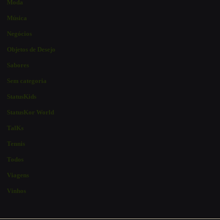
Moda
Música
Negócios
Objetos de Desejo
Sabores
Sem categoria
StatusKids
StatusKor World
TalKs
Tennis
Todos
Viagens
Vinhos