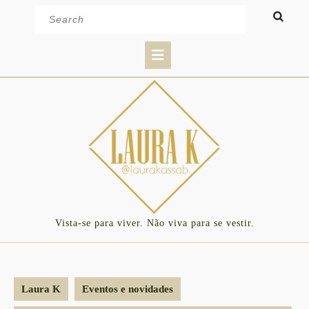
Skip
Search
to
for:
content
Open
Button
Vista-se para viver. Não viva para se vestir.
Laura K
Eventos e novidades