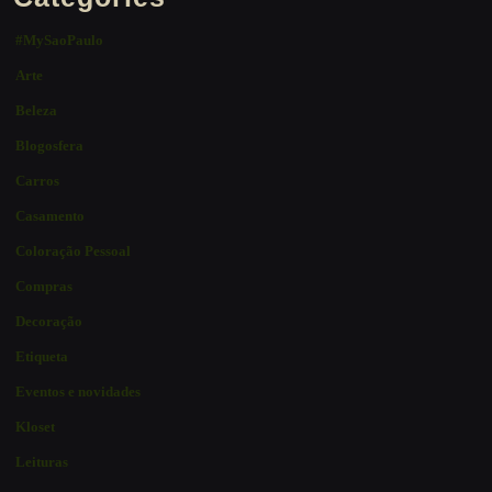
#MySaoPaulo
Arte
Beleza
Blogosfera
Carros
Casamento
Coloração Pessoal
Compras
Decoração
Etiqueta
Eventos e novidades
Kloset
Leituras