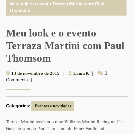
Meu look e o evento Terraza Martini com Paul
Thomsom
Meu look e o evento
Terraza Martini com Paul
Thomsom
13
|
LauraK
|
0
13 de novembro de 2015
LauraK
Comments
|
de
novembro
de
2015
Categories:
Eventos e novidades
Terraza Martini recebeu o time Williams Martini Racing na Casa
Fares ao som do Paul Thomsom, do Franz Ferdinand.