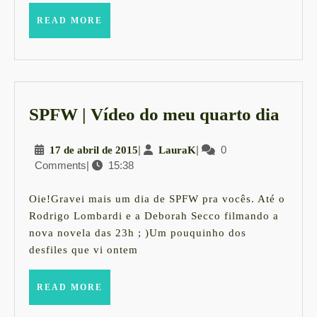
READ
READ MORE
MORE
SPF
SPFW | Vídeo do meu quarto dia
|
17
|
LauraK
|
0
17 de abril de 2015
LauraK
Víde
Comments
|
15:38
de
do
abril
meu
de
Oie!Gravei mais um dia de SPFW pra vocês. Até o
2015
quar
Rodrigo Lombardi e a Deborah Secco filmando a
nova novela das 23h ; )Um pouquinho dos
dia
desfiles que vi ontem
READ
READ MORE
MORE