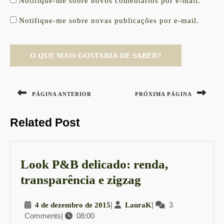
Notifique-me sobre novos comentários por e-mail.
Notifique-me sobre novas publicações por e-mail.
Navegação
de
PÁGINA ANTERIOR
PRÓXIMA PÁGINA
Post
Previous
Next
Related Post
post:
post:
Look P&B delicado: renda,
Look
transparência e zigzag
P&B
4
|
LauraK
|
3
4 de dezembro de 2015
LauraK
delicado:
Comments
|
08:00
de
renda,