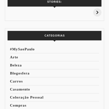
7 Vinhos com +
Coloração
STORIES:
15% de
Pessoal: Os
Desconto:
Azuis de Cada
Especial Copa do
Paleta
Mundo
CATEGORIAS
#MySaoPaulo
Arte
Beleza
Blogosfera
Carros
Casamento
Coloração Pessoal
Compras