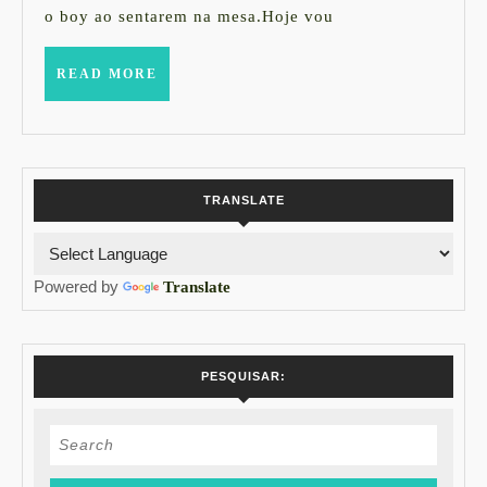
Nam
o boy ao sentarem na mesa.Hoje vou
.:.
La
READ
READ MORE
MORE
Ma
Ceb
TRANSLATE
Powered by
Translate
PESQUISAR:
Search
for: