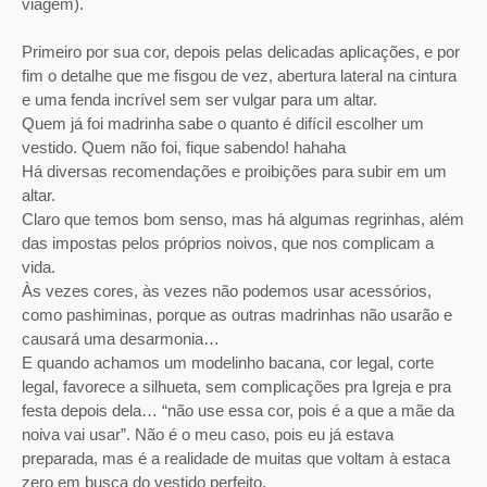
viagem).
Primeiro por sua cor, depois pelas delicadas aplicações, e por
fim o detalhe que me fisgou de vez, abertura lateral na cintura
e uma fenda incrível sem ser vulgar para um altar.
Quem já foi madrinha sabe o quanto é difícil escolher um
vestido. Quem não foi, fique sabendo! hahaha
Há diversas recomendações e proibições para subir em um
altar.
Claro que temos bom senso, mas há algumas regrinhas, além
das impostas pelos próprios noivos, que nos complicam a
vida.
Às vezes cores, às vezes não podemos usar acessórios,
como pashiminas, porque as outras madrinhas não usarão e
causará uma desarmonia…
E quando achamos um modelinho bacana, cor legal, corte
legal, favorece a silhueta, sem complicações pra Igreja e pra
festa depois dela… “não use essa cor, pois é a que a mãe da
noiva vai usar”. Não é o meu caso, pois eu já estava
preparada, mas é a realidade de muitas que voltam à estaca
zero em busca do vestido perfeito.