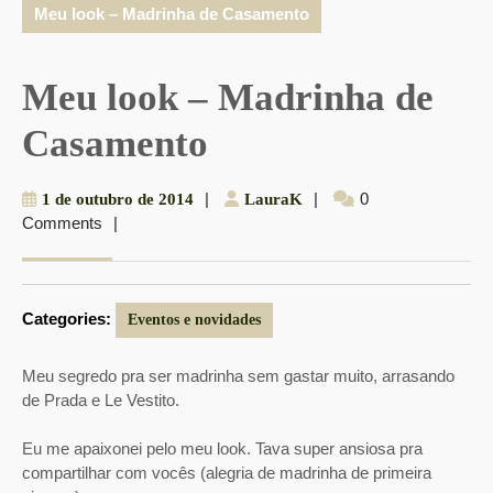
Meu look – Madrinha de Casamento
Meu look – Madrinha de
Casamento
1
|
LauraK
|
0
1 de outubro de 2014
LauraK
Comments
|
de
outubro
de
2014
Categories:
Eventos e novidades
Meu segredo pra ser madrinha sem gastar muito, arrasando
de Prada e Le Vestito.
Eu me apaixonei pelo meu look. Tava super ansiosa pra
compartilhar com vocês (alegria de madrinha de primeira