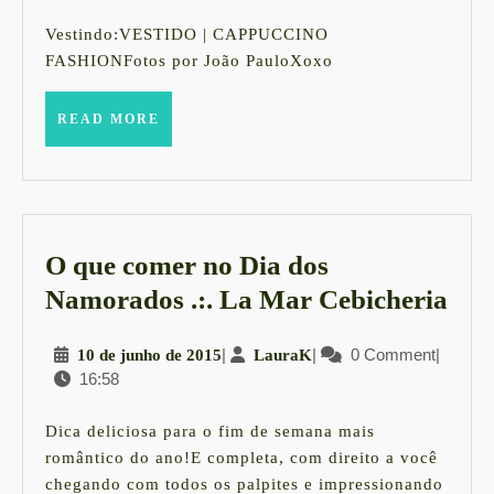
dezembro
transparência
de
Vestindo:VESTIDO | CAPPUCCINO
2015
e
FASHIONFotos por João PauloXoxo
zigzag
READ
READ MORE
MORE
O que comer no Dia dos
O
Namorados .:. La Mar Cebicheria
que
10
|
LauraK
|
0 Comment
|
10 de junho de 2015
LauraK
com
16:58
de
no
junho
Dia
de
Dica deliciosa para o fim de semana mais
2015
dos
romântico do ano!E completa, com direito a você
chegando com todos os palpites e impressionando