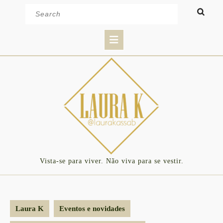
Skip
Search
to
for:
content
Open
Button
Vista-se para viver. Não viva para se vestir.
Laura K
Eventos e novidades