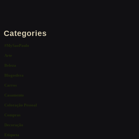
Categories
#MySaoPaulo
Arte
Beleza
Blogosfera
Carros
Casamento
Coloração Pessoal
Compras
Decoração
Etiqueta