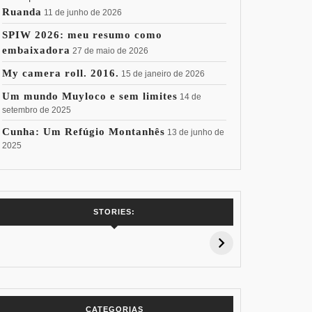
Ruanda
11 de junho de 2026
SPIW 2026: meu resumo como
embaixadora
27 de maio de 2026
My camera roll. 2016.
15 de janeiro de 2026
Um mundo Muyloco e sem limites
14 de
setembro de 2025
Cunha: Um Refúgio Montanhês
13 de junho de
2025
7 Vinhos com +
Coloração
Coloraç
STORIES:
15% de
Pessoal: Os
Pessoal:
Desconto:
Azuis de Cada
Verdes de
Especial Copa
Paleta
Paleta
do Mundo
CATEGORIAS