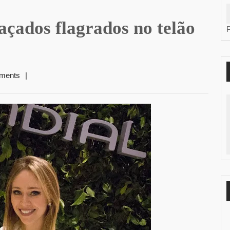
açados flagrados no telão
ments
|