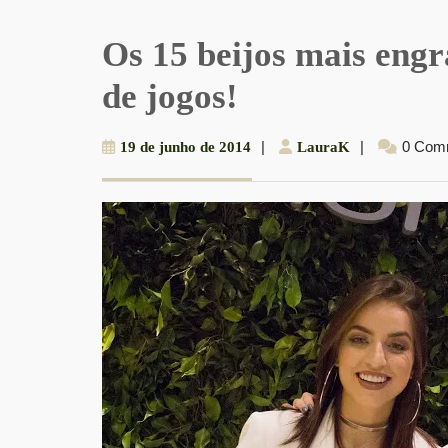
Os 15 beijos mais engr
de jogos!
19
|
LauraK
|
0 Com
19 de junho de 2014
LauraK
de
junho
de
2014