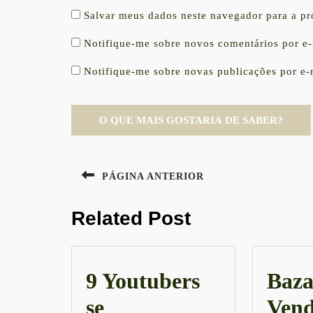
Salvar meus dados neste navegador para a p
Notifique-me sobre novos comentários por e-
Notifique-me sobre novas publicações por e-
Navegação
PÁGINA ANTERIOR
de
Previous
Post
Related Post
post:
9 Youtubers
Baza
se
Vend