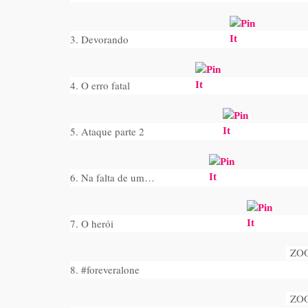
3. Devorando
4. O erro fatal
5. Ataque parte 2
6. Na falta de um…
7. O herói
ZO
8. #foreveralone
ZO