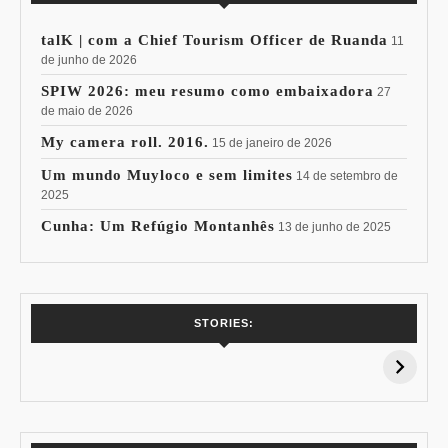
talK | com a Chief Tourism Officer de Ruanda
11
de junho de 2026
SPIW 2026: meu resumo como embaixadora
27
de maio de 2026
My camera roll. 2016.
15 de janeiro de 2026
Um mundo Muyloco e sem limites
14 de setembro de
2025
Cunha: Um Refúgio Montanhês
13 de junho de 2025
7 Vinhos com +
Coloração
STORIES:
15% de
Pessoal: Os
Desconto:
Azuis de Cada
Especial Copa do
Paleta
Mundo