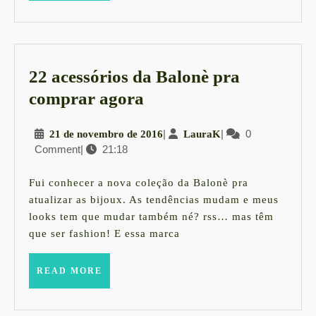
22 acessórios da Balonè pra
22
comprar agora
acessórios
21
|
LauraK
|
0
21 de novembro de 2016
LauraK
da
Comment
|
21:18
de
Balonè
novembro
pra
de
Fui conhecer a nova coleção da Balonè pra
2016
comprar
atualizar as bijoux. As tendências mudam e meus
looks tem que mudar também né? rss… mas têm
agora
que ser fashion! E essa marca
READ
READ MORE
MORE