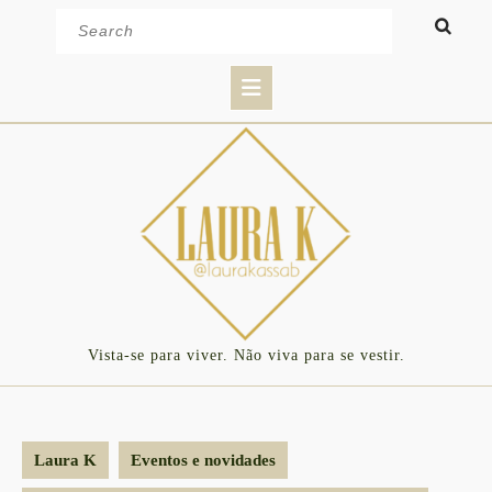
Skip
Search
to
for:
content
Open
Button
Vista-se para viver. Não viva para se vestir.
Laura K
Eventos e novidades