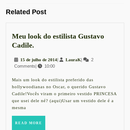
Post
Previous
Next
Related Post
post:
post:
Meu look do estilista Gustavo
Meu
Cadile.
look
15
|
LauraK
|
2
15 de julho de 2014
LauraK
do
Comments
|
10:00
de
estilista
julho
Gustavo
de
Mais um look do estilista preferido das
2014
Cadile.
hollywoodianas no Oscar, o querido Gustavo
Cadile!Vocês viram o primeiro vestido PRINCESA
que usei dele né? (aqui)Usar um vestido dele é a
mesma
READ
READ MORE
MORE