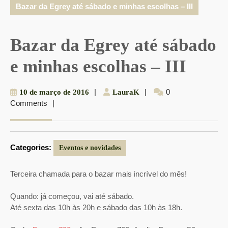
Bazar da Egrey até sábado e minhas escolhas – III
Bazar da Egrey até sábado
e minhas escolhas – III
10
|
LauraK
|
0
10 de março de 2016
LauraK
Comments
|
de
março
de
2016
Categories:
Eventos e novidades
Terceira chamada para o bazar mais incrível do mês!
Quando: já começou, vai até sábado.
Até sexta das 10h às 20h e sábado das 10h às 18h.