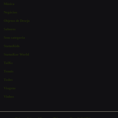
Música
Negócios
Objetos de Desejo
Sabores
Sem categoria
StatusKids
StatusKor World
TalKs
Tennis
Todos
Viagens
Vinhos