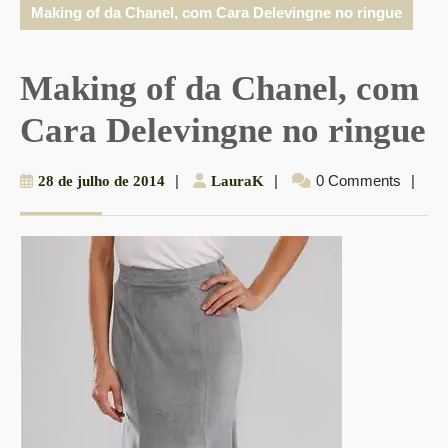
Making of da Chanel, com Cara Delevingne no ringue
Making of da Chanel, com
Cara Delevingne no ringue
28
|
LauraK
|
0 Comments
|
28 de julho de 2014
LauraK
de
julho
de
2014