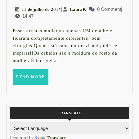
Pequenas
11
|
LauraK
|
0 Comment
|
11 de julho de 2014
LauraK
grandes
14:47
de
mudanças
julho
na
de
Esses artistas mudaram apenas UM detalhe e
2014
aparência.
ficaram completamente diferentes! Sem
cirurgias.Quem está cansado do visual pode se
inspirar!!Os cabelos são a moldura do rosto da
mulher. É incrível a
READ
READ MORE
MORE
TRANSLATE
Powered by
Translate