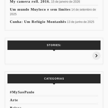
My camera roll. 2016.
15 de janeiro de 2026
Um mundo Muyloco e sem limites
14 de setembro de
2025
Cunha: Um Refúgio Montanhês
13 de junho de 2025
7 Vinhos com +
Coloração
STORIES:
15% de
Pessoal: Os
Desconto:
Azuis de Cada
Especial Copa do
Paleta
Mundo
CATEGORIAS
#MySaoPaulo
Arte