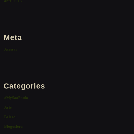
abril 2013
Meta
Acessar
Categories
#MySaoPaulo
Arte
Beleza
Blogosfera