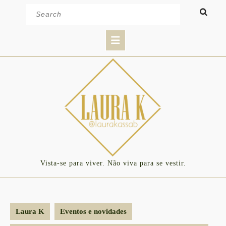
Skip
Search
to
for:
content
Open
Button
Vista-se para viver. Não viva para se vestir.
Laura K
Eventos e novidades