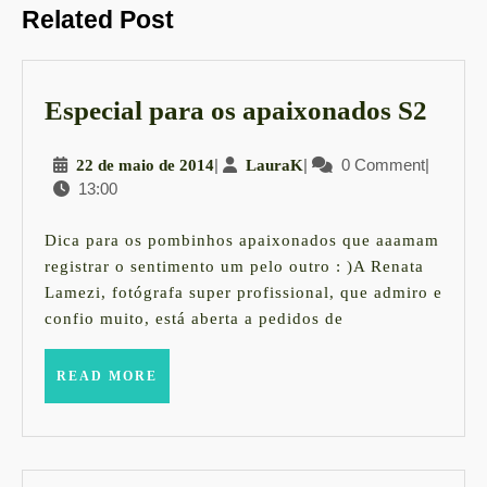
Previous
Next
Related Post
post:
post:
Espe
Especial para os apaixonados S2
para
22
|
LauraK
|
0 Comment
|
22 de maio de 2014
LauraK
os
13:00
de
apai
maio
S2
de
Dica para os pombinhos apaixonados que aaamam
2014
registrar o sentimento um pelo outro : )A Renata
Lamezi, fotógrafa super profissional, que admiro e
confio muito, está aberta a pedidos de
READ
READ MORE
MORE