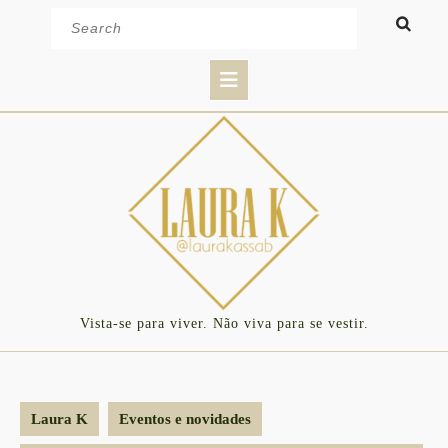
Skip
Search
to
for:
content
Open
Button
Vista-se para viver. Não viva para se vestir.
Laura K
Eventos e novidades