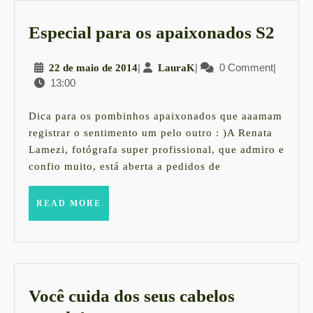
Espe
Especial para os apaixonados S2
para
22
|
LauraK
|
0 Comment
|
22 de maio de 2014
LauraK
os
13:00
de
apai
maio
S2
de
Dica para os pombinhos apaixonados que aaamam
2014
registrar o sentimento um pelo outro : )A Renata
Lamezi, fotógrafa super profissional, que admiro e
confio muito, está aberta a pedidos de
READ
READ MORE
MORE
Você cuida dos seus cabelos