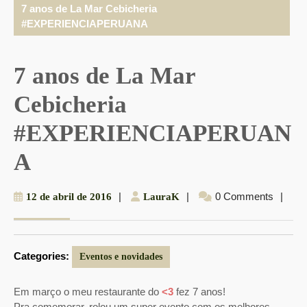
7 anos de La Mar Cebicheria
#EXPERIENCIAPERUANA
7 anos de La Mar
Cebicheria
#EXPERIENCIAPERUAN
A
12
|
LauraK
|
0 Comments
|
12 de abril de 2016
LauraK
de
abril
de
Categories:
2016
Eventos e novidades
Em março o meu restaurante do
<3
fez 7 anos!
Pra comemorar, rolou um super evento com os melhores