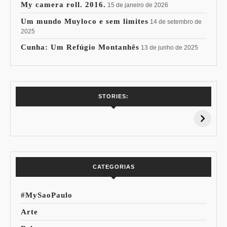
My camera roll. 2016.
15 de janeiro de 2026
Um mundo Muyloco e sem limites
14 de setembro de
2025
Cunha: Um Refúgio Montanhês
13 de junho de 2025
7 Vinhos com +
Coloração
STORIES:
15% de
Pessoal: Os
Desconto:
Azuis de Cada
Especial Copa do
Paleta
Mundo
CATEGORIAS
#MySaoPaulo
Arte