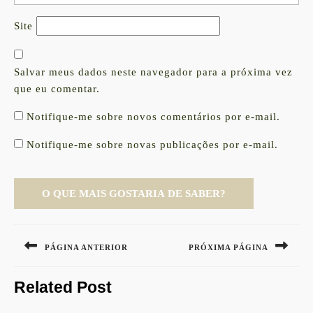
Site
Salvar meus dados neste navegador para a próxima vez
que eu comentar.
Notifique-me sobre novos comentários por e-mail.
Notifique-me sobre novas publicações por e-mail.
Navegação
de
PÁGINA ANTERIOR
PRÓXIMA PÁGINA
Post
Previous
Next
Related Post
post:
post: