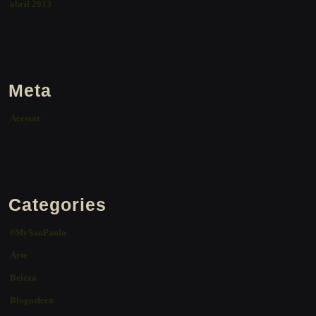
abril 2013
Meta
Acessar
Categories
#MySaoPaulo
Arte
Beleza
Blogosfera