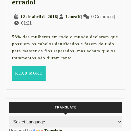
Você
errado!
cuida
12
|
LauraK
|
0 Comment
|
12 de abril de 2016
LauraK
dos
01:21
de
seus
abril
cabelos
de
58% das mulheres em todo o mundo declaram que
2016
errado!
possuem os cabelos danificados e fazem de tudo
para manter os fios reparados, mas acham que os
tratamentos não duram tanto
READ
READ MORE
MORE
TRANSLATE
Powered by
Translate