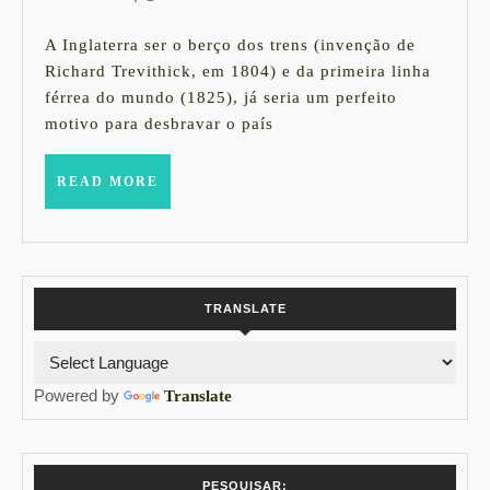
Viajar
outubro
pela
de
A Inglaterra ser o berço dos trens (invenção de
2021
Grã-
Richard Trevithick, em 1804) e da primeira linha
férrea do mundo (1825), já seria um perfeito
Bretanha
motivo para desbravar o país
de
Trem
READ
READ MORE
MORE
TRANSLATE
Powered by
Translate
PESQUISAR: