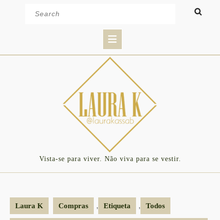
Skip
Search
to
for:
content
Open
Button
Vista-se para viver. Não viva para se vestir.
,
,
Laura K
Compras
Etiqueta
Todos