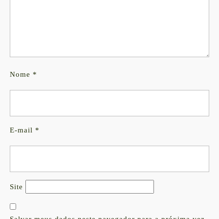
Nome
*
E-mail
*
Site
Salvar meus dados neste navegador para a próxima vez