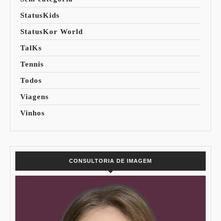
StatusKids
StatusKor World
TalKs
Tennis
Todos
Viagens
Vinhos
CONSULTORIA DE IMAGEM