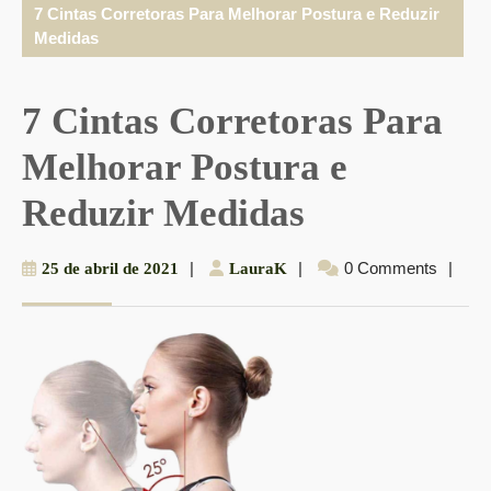
7 Cintas Corretoras Para Melhorar Postura e Reduzir
Medidas
7 Cintas Corretoras Para
Melhorar Postura e
Reduzir Medidas
25
|
LauraK
|
0 Comments
|
25 de abril de 2021
LauraK
de
abril
de
2021