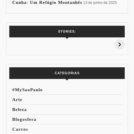
Cunha: Um Refúgio Montanhês
13 de junho de 2025
7 Vinhos com +
Coloração
STORIES:
15% de
Pessoal: Os
Desconto:
Azuis de Cada
Especial Copa do
Paleta
Mundo
CATEGORIAS
#MySaoPaulo
Arte
Beleza
Blogosfera
Carros