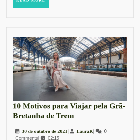
Yolanc
READ MORE
MORE
10 Motivos para Viajar pela Grã-
10
Bretanha de Trem
Motivos
30
|
LauraK
|
0
30 de outubro de 2021
LauraK
para
Comments
|
02:15
de