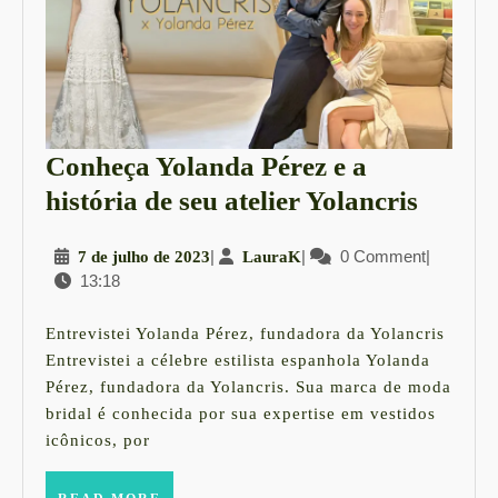
Conheça Yolanda Pérez e a
Conhe
história de seu atelier Yolancris
Yolan
7
|
LauraK
|
0 Comment
|
7 de julho de 2023
LauraK
Pérez
13:18
de
e
julho
a
de
Entrevistei Yolanda Pérez, fundadora da Yolancris
2023
históri
Entrevistei a célebre estilista espanhola Yolanda
Pérez, fundadora da Yolancris. Sua marca de moda
de
bridal é conhecida por sua expertise em vestidos
seu
icônicos, por
atelier
READ