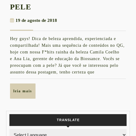
MEET
PELE
ESQUALANO
19
19 de agosto de 2018
|
de
DO
agosto
Hey guys! Dica de beleza aprendida, experienciada e
de
LABORATÓRIO
compartilhada! Mais uma sequência de conteúdos no QG,
2018
PRA
hoje com nossa F*hits rainha da beleza Camila Coelho
e Ana Lia, gerente de educação da Biossance. Vocês se
NOSSA
preocupam com a pele? Já que você se interessou pelo
PELE
assunto dessa postagem, tenho certeza que
leia
leia mais
mais
TRANSLATE