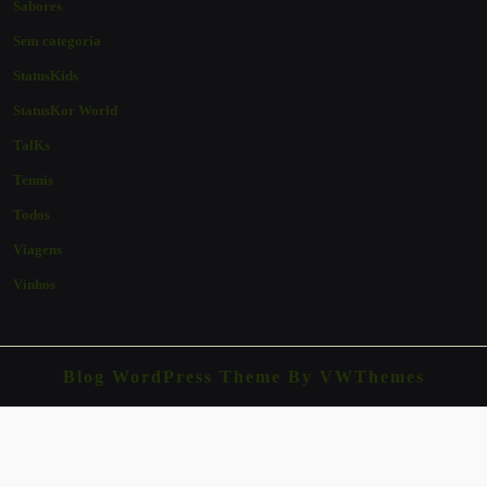
Sabores
Sem categoria
StatusKids
StatusKor World
TalKs
Tennis
Todos
Viagens
Vinhos
Blog WordPress Theme
By VWThemes
Scroll
Up