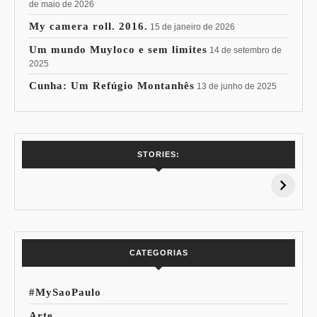
de maio de 2026
My camera roll. 2016.
15 de janeiro de 2026
Um mundo Muyloco e sem limites
14 de setembro de
2025
Cunha: Um Refúgio Montanhês
13 de junho de 2025
7 Vinhos com +
Coloração
STORIES:
15% de
Pessoal: Os
Desconto:
Azuis de Cada
Especial Copa do
Paleta
Mundo
CATEGORIAS
#MySaoPaulo
Arte