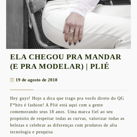
ELA CHEGOU PRA MANDAR
ELA
(E PRA MODELAR) | PLIÉ
CHEG
19
19 de agosto de 2018
PRA
de
MAND
agosto
Hey guys! Hoje a dica que trago pra vocês direto do QG
de
(E
F*hits é fashion! A Plié está aqui com a gente
2018
PRA
comemorando seus 18 anos. Uma marca fiel ao seu
propósito de respeitar todas as curvas, valorizar todas as
MODE
belezas e celebrar as diferenças com produtos de alta
|
tecnologia e pesquisa