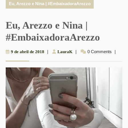
Eu, Arezzo e Nina | #EmbaixadoraArezzo
Eu, Arezzo e Nina |
#EmbaixadoraArezzo
9
|
LauraK
|
0 Comments
|
9 de abril de 2018
LauraK
de
abril
de
2018