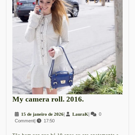
My
My camera roll. 2016.
camera
15
|
LauraK
|
0
15 de janeiro de 2026
LauraK
roll.
Comment
|
17:50
de
2016.
janeiro
de
Tão bom ver que há 10 anos eu era exatamente a