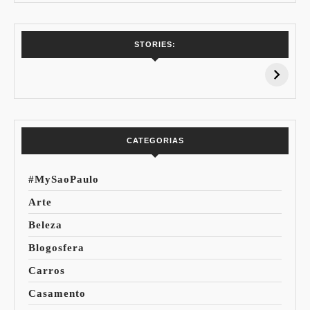
7 Vinhos com +
Coloração
STORIES:
15% de
Pessoal: Os
Desconto:
Azuis de Cada
Especial Copa do
Paleta
Mundo
CATEGORIAS
#MySaoPaulo
Arte
Beleza
Blogosfera
Carros
Casamento