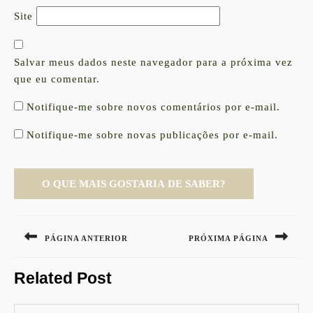
Site
Salvar meus dados neste navegador para a próxima vez
que eu comentar.
Notifique-me sobre novos comentários por e-mail.
Notifique-me sobre novas publicações por e-mail.
Navegação
de
PÁGINA ANTERIOR
PRÓXIMA PÁGINA
Post
Previous
Next
Related Post
post:
post: