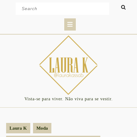
Skip
Search
to
for:
content
Open
Button
Vista-se para viver. Não viva para se vestir.
Laura K
Moda