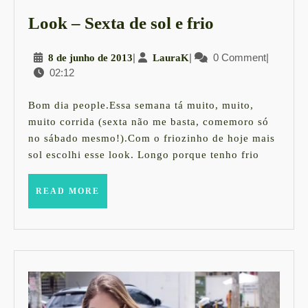
Look
Look – Sexta de sol e frio
–
8
|
LauraK
|
0 Comment
|
8 de junho de 2013
LauraK
Sexta
02:12
de
de
junho
sol
de
Bom dia people.Essa semana tá muito, muito,
2013
e
muito corrida (sexta não me basta, comemoro só
no sábado mesmo!).Com o friozinho de hoje mais
frio
sol escolhi esse look. Longo porque tenho frio
READ
READ MORE
MORE