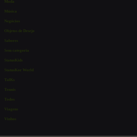
Moda
Música
Negócios
Objetos de Desejo
Sabores
Sem categoria
StatusKids
StatusKor World
TalKs
Tennis
Todos
Viagens
Vinhos