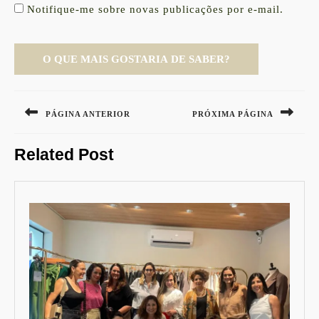
Notifique-me sobre novas publicações por e-mail.
Navegação
de
PÁGINA ANTERIOR
PRÓXIMA PÁGINA
Post
Previous
Next
Related Post
post:
post: