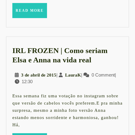
em
READ
READ MORE
MORE
SP
IRL FROZEN | Como seriam
IRL
Elsa e Anna na vida real
FROZEN
3
|
LauraK
|
0 Comment
|
3 de abril de 2015
LauraK
|
12:30
de
Como
abril
seriam
de
Essa semana fiz uma votação no instagram sobre
2015
Elsa
que versão de cabelos vocês preferem.E pra minha
surpresa, mesmo a minha foto versão Anna
e
estando menos sorridente e harmoniosa, ganhou!
Anna
Há,
na