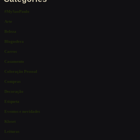
#MySaoPaulo
Arte
Beleza
Blogosfera
Carros
Casamento
Coloração Pessoal
Compras
Decoração
Etiqueta
Eventos e novidades
Kloset
Leituras