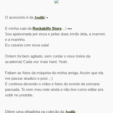
O acessório é da
!
Joulik
♥
E minha saia da
Rockabilly Store
…!
♥
♥
♥
Sou apaixonada por essa e pelas duas irmãs dela, a marrom
e a marinho.
Eu casaria com essa saia!
Ontem foi bem agitado, sem contar o novo treino da
academia! Cada vez mais hard. Yeah.
Faltam as fotos da máquina da minha amiga. Assim que ela
me passar atualizo o post. ; )
E continuo devendo o vídeo e fotos do evento da semana
passada. To sem meu note ainda e não tive como editar pra
subir no youtube.
Dêem uma olhadinha na coleção da
:
Joulik