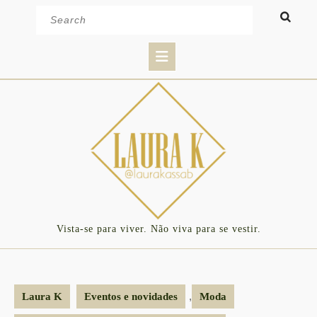
Skip
Search
to
for:
content
Open
Button
Vista-se para viver. Não viva para se vestir.
,
Laura K
Eventos e novidades
Moda