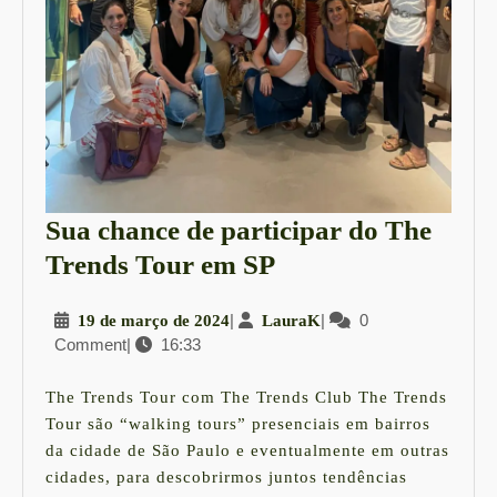
Sua chance de participar do The
Sua
Trends Tour em SP
chance
19
|
LauraK
|
0
19 de março de 2024
LauraK
de
Comment
|
16:33
de
participar
março
do
de
The Trends Tour com The Trends Club The Trends
2024
The
Tour são “walking tours” presenciais em bairros
da cidade de São Paulo e eventualmente em outras
Trends
cidades, para descobrirmos juntos tendências
Tour