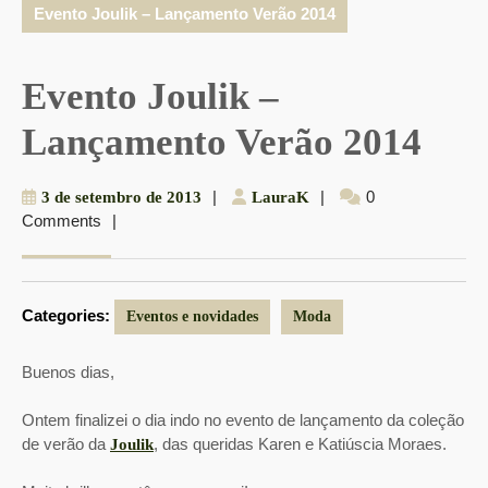
Evento Joulik – Lançamento Verão 2014
Evento Joulik –
Lançamento Verão 2014
3
|
LauraK
|
0
3 de setembro de 2013
LauraK
Comments
|
de
setembro
de
2013
Categories:
Eventos e novidades
Moda
Buenos dias,
Ontem finalizei o dia indo no evento de lançamento da coleção
de verão da
, das queridas Karen e Katiúscia Moraes.
Joulik