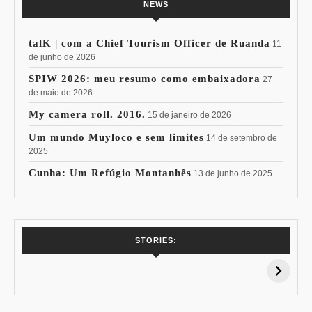
NEWS
talK | com a Chief Tourism Officer de Ruanda
11
de junho de 2026
SPIW 2026: meu resumo como embaixadora
27
de maio de 2026
My camera roll. 2016.
15 de janeiro de 2026
Um mundo Muyloco e sem limites
14 de setembro de
2025
Cunha: Um Refúgio Montanhês
13 de junho de 2025
7 Vinhos com +
Coloração
STORIES:
15% de
Pessoal: Os
Desconto:
Azuis de Cada
Especial Copa do
Paleta
Mundo