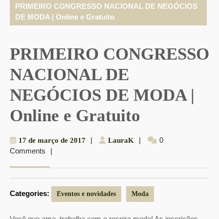
PRIMEIRO CONGRESSO NACIONAL DE NEGÓCIOS
DE MODA | Online e Gratuito
PRIMEIRO CONGRESSO
NACIONAL DE
NEGÓCIOS DE MODA |
Online e Gratuito
17
|
LauraK
|
0
17 de março de 2017
LauraK
Comments
|
de
março
de
2017
Categories:
Eventos e novidades
Moda
Você que ama, trabalha com e respira moda! As inscrições