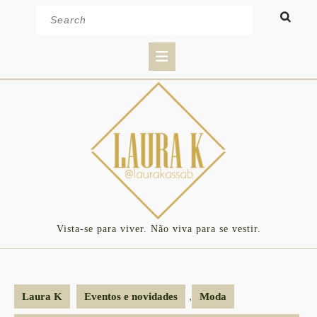
Skip
Search
to
for:
content
Open
Button
Vista-se para viver. Não viva para se vestir.
,
Laura K
Eventos e novidades
Moda