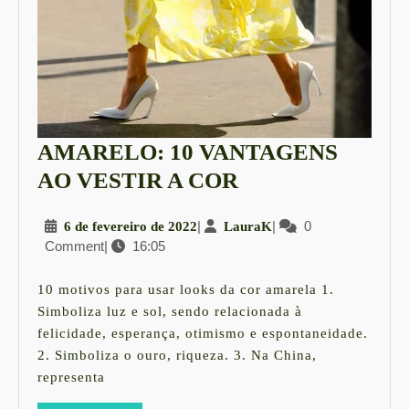
AMARELO: 10 VANTAGENS
AMARELO:
AO VESTIR A COR
10
6
|
LauraK
|
0
6 de fevereiro de 2022
LauraK
VANTAGENS
Comment
|
16:05
de
AO
fevereiro
VESTIR
de
10 motivos para usar looks da cor amarela 1.
2022
A
Simboliza luz e sol, sendo relacionada à
felicidade, esperança, otimismo e espontaneidade.
COR
2. Simboliza o ouro, riqueza. 3. Na China,
representa