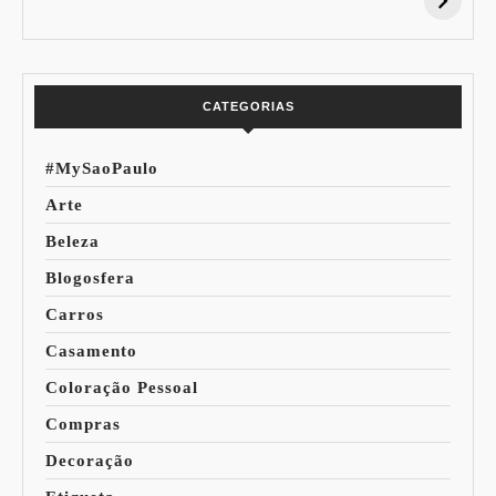
Desconto:
Azuis de Cada
Especial Copa do
Paleta
Mundo
CATEGORIAS
#MySaoPaulo
Arte
Beleza
Blogosfera
Carros
Casamento
Coloração Pessoal
Compras
Decoração