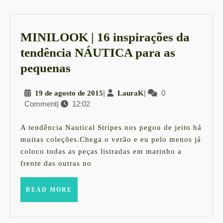
post:
post:
MINILOOK | 16 inspirações da
tendência NÁUTICA para as
MINILOOK
pequenas
|
19
|
LauraK
|
0
19 de agosto de 2015
LauraK
16
Comment
|
12:02
de
inspirações
agosto
da
de
A tendência Nautical Stripes nos pegou de jeito há
2015
tendência
muitas coleções.Chega o verão e eu pelo menos já
coloco todas as peças listradas em marinho a
NÁUTICA
frente das outras no
para
as
READ
READ MORE
pequenas
MORE