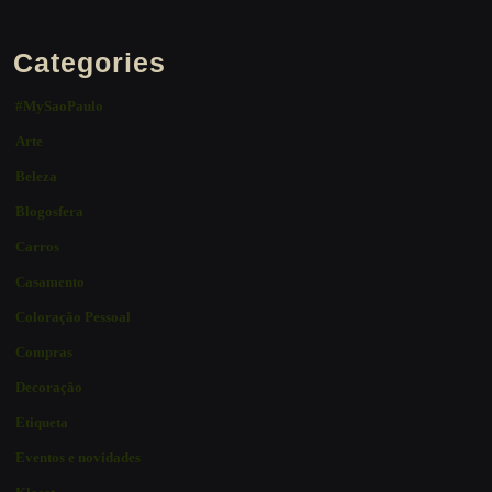
Categories
#MySaoPaulo
Arte
Beleza
Blogosfera
Carros
Casamento
Coloração Pessoal
Compras
Decoração
Etiqueta
Eventos e novidades