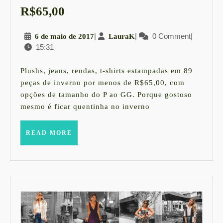
+
R$65,00
de
6
|
LauraK
|
0 Comment
|
6 de maio de 2017
LauraK
25
15:31
de
PEÇAS
maio
DE
de
Plushs, jeans, rendas, t-shirts estampadas em 89
2017
INVERNO
peças de inverno por menos de R$65,00, com
opções de tamanho do P ao GG. Porque gostoso
do
mesmo é ficar quentinha no inverno
P
ao
READ
READ MORE
GG
MORE
POR
MENOS
de
R$65,00