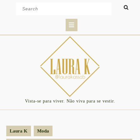
Skip
Search
to
for:
content
Open
Button
Vista-se para viver. Não viva para se vestir.
Laura K
Moda