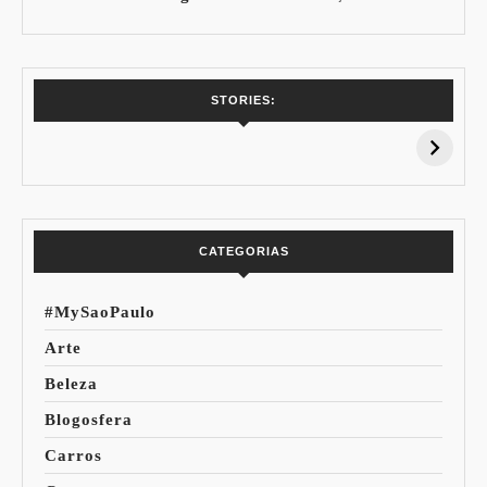
7 Vinhos com +
Coloração
STORIES:
15% de
Pessoal: Os
Desconto:
Azuis de Cada
Especial Copa do
Paleta
Mundo
CATEGORIAS
#MySaoPaulo
Arte
Beleza
Blogosfera
Carros