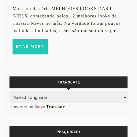
julho
DA
de
Mais um da série MELHORES LOOKS DAS IT
2018
THASSIA
GIRLS, começando pelos 12 melhores looks da
Thassia Naves no mês. Na verdade foram poucos
EM
os looks eliminados, esses são quase todos que
JUNHO
PRA
READ
READ MORE
MORE
COMPRAR
AGORA
TRANSLATE
Powered by
Translate
PESQUISAR: