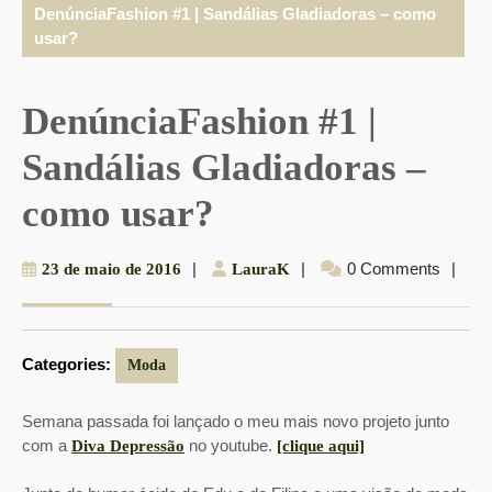
DenúnciaFashion #1 | Sandálias Gladiadoras – como
usar?
DenúnciaFashion #1 |
Sandálias Gladiadoras –
como usar?
23
|
LauraK
|
0 Comments
|
23 de maio de 2016
LauraK
de
maio
de
Categories:
2016
Moda
Semana passada foi lançado o meu mais novo projeto junto
com a
no youtube.
Diva Depressão
[clique aqui]