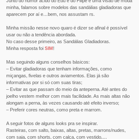
Junto do humor ácido do Edu e do Filipe e uma visão de moda
minha, falamos sobre modelos das sandálias gladiadoras que
aparecem por aí e…bem, nos assustam rs.
Minha missão nesse novo quaro é dizer se afinal é possível
usar ou não a tendência abordada.
No caso desse primeiro, as Sandálias Gladiadoras.
Minha resposta foi
SIM
!
Mas seguindo alguns conselhos básicos:
– Evitar gladiadoras que tenham informações, como
miçangas, fivelas e outros aviamentos.
Elas já são
informativas por si só com suas tiras;
– Evitar as que passam do meio da anteperna. Até antes do
joelho vestem melhor com mais facilidade. As mais altas não
alongam a perna, às vezes causando até efeito inverso;
– Preferir cores neutras, como preta e marrom.
A seguir fotos de alguns looks pra se inspirar.
Rasteiras, com salto, baixas, altas, pretas, marrons/nudes,
com saia, com shorts, com calça, com vestido,…