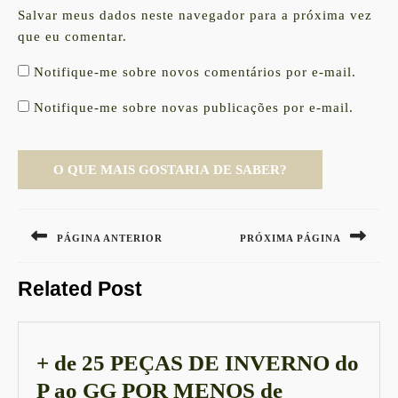
Salvar meus dados neste navegador para a próxima vez
que eu comentar.
Notifique-me sobre novos comentários por e-mail.
Notifique-me sobre novas publicações por e-mail.
Navegação
de
PÁGINA ANTERIOR
PRÓXIMA PÁGINA
Post
Previous
Next
Related Post
post:
post:
+ de 25 PEÇAS DE INVERNO do
P ao GG POR MENOS de