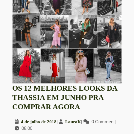
OS 12 MELHORES LOOKS DA
THASSIA EM JUNHO PRA
OS
COMPRAR AGORA
12
4
|
LauraK
|
0 Comment
|
4 de julho de 2018
LauraK
MELHORES
08:00
de
LOOKS