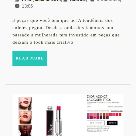
jeans
13:06
de
cintura
junho
alta
de
3 peças que você tem que ter!A tendência dos
2015
e
coletes pegou. Desde a onda dos kimonos ano
passado a mulherada tem investido em peças que
colete
deixam o look mais criativo.
.:.
como
READ
READ MORE
MORE
usar