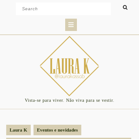
Skip
Search
to
for:
content
Open
Button
Vista-se para viver. Não viva para se vestir.
Laura K
Eventos e novidades