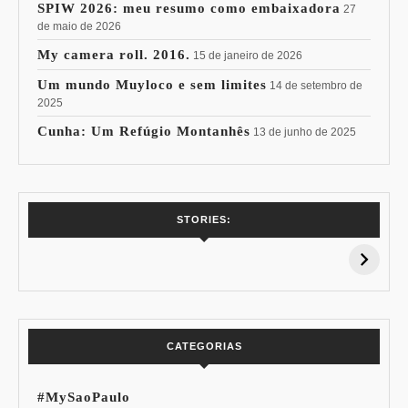
SPIW 2026: meu resumo como embaixadora
27
de maio de 2026
My camera roll. 2016.
15 de janeiro de 2026
Um mundo Muyloco e sem limites
14 de setembro de
2025
Cunha: Um Refúgio Montanhês
13 de junho de 2025
7 Vinhos com +
Coloração
STORIES:
15% de
Pessoal: Os
Desconto:
Azuis de Cada
Especial Copa do
Paleta
Mundo
CATEGORIAS
#MySaoPaulo