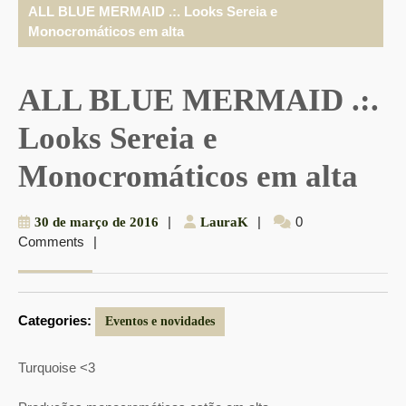
ALL BLUE MERMAID .:. Looks Sereia e
Monocromáticos em alta
ALL BLUE MERMAID .:.
Looks Sereia e
Monocromáticos em alta
30
|
LauraK
|
0
30 de março de 2016
LauraK
Comments
|
de
março
de
2016
Categories:
Eventos e novidades
Turquoise <3