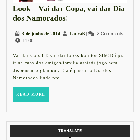
Look – Vai dar Copa, vai dar Dia
Look
dos Namorados!
–
3
|
LauraK
|
2 Comments
|
3 de junho de 2014
LauraK
Vai
11:00
de
dar
junho
Copa,
de
Vai dar Copa! E vai dar looks bonitos SIM!Dá pra
2014
vai
ir na casa dos amigos/família assistir jogo sem
dispensar o glamour. E até passar o Dia dos
dar
Namorados linda pro
Dia
dos
READ
READ MORE
MORE
Namorados!
TRANSLATE