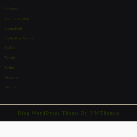
Sabores
Sem categoria
StatusKids
StatusKor World
TalKs
Tennis
Todos
Viagens
Vinhos
Blog WordPress Theme
By VWThemes
Scroll
Up