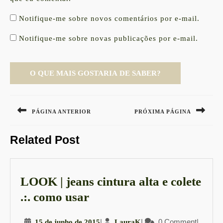
Notifique-me sobre novos comentários por e-mail.
Notifique-me sobre novas publicações por e-mail.
Navegação
de
PÁGINA ANTERIOR
PRÓXIMA PÁGINA
Post
Previous
Next
Related Post
post:
post:
LOOK | jeans cintura alta e colete
LOOK
.:. como usar
|
15
|
LauraK
|
0 Comment
|
15 de junho de 2015
LauraK