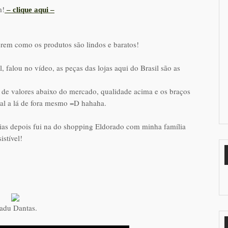
m!
– clique aqui –
 verem como os produtos são lindos e baratos!
 falou no vídeo, as peças das lojas aqui do Brasil são as
a de valores abaixo do mercado, qualidade acima e os braços
ual a lá de fora mesmo =D hahaha.
dias depois fui na do shopping Eldorado com minha família
istível!
adu Dantas.