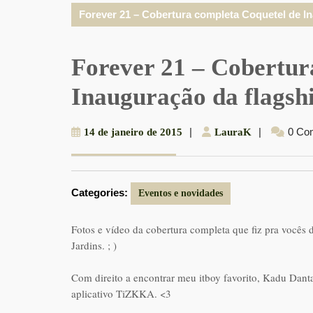
Forever 21 – Cobertura completa Coquetel de I
Forever 21 – Cobertur
Inauguração da flags
14
|
LauraK
|
0 Co
14 de janeiro de 2015
LauraK
de
janeiro
de
Categories:
2015
Eventos e novidades
Fotos e vídeo da cobertura completa que fiz pra vocês
Jardins. ; )
Com direito a encontrar meu itboy favorito, Kadu Danta
aplicativo TiZKKA. <3