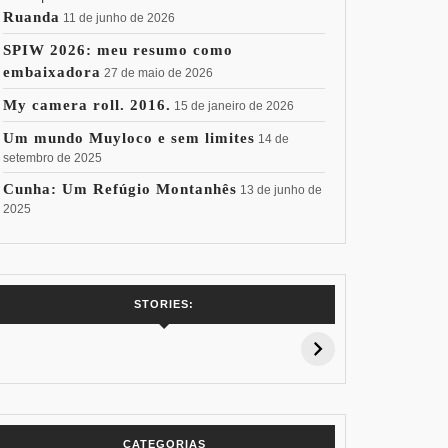
Ruanda
11 de junho de 2026
SPIW 2026: meu resumo como
embaixadora
27 de maio de 2026
My camera roll. 2016.
15 de janeiro de 2026
Um mundo Muyloco e sem limites
14 de
setembro de 2025
Cunha: Um Refúgio Montanhês
13 de junho de
2025
7 Vinhos com +
Coloração
Coloraç
STORIES:
15% de
Pessoal: Os
Pessoal:
Desconto:
Azuis de Cada
Verdes de
Especial Copa
Paleta
Paleta
do Mundo
CATEGORIAS