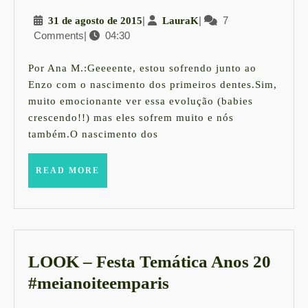
|
31
|
LauraK
|
7
31 de agosto de 2015
LauraK
A
Comments
|
04:30
de
fase
agosto
dolorida
de
Por Ana M.:Geeeente, estou sofrendo junto ao
2015
dos
Enzo com o nascimento dos primeiros dentes.Sim,
muito emocionante ver essa evolução (babies
dentinhos
crescendo!!) mas eles sofrem muito e nós
também.O nascimento dos
READ
READ MORE
MORE
LOOK – Festa Temática Anos 20
LOOK
#meianoiteemparis
–