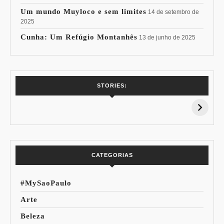
Um mundo Muyloco e sem limites
14 de setembro de
2025
Cunha: Um Refúgio Montanhês
13 de junho de 2025
7 Vinhos com +
Coloração
STORIES:
15% de
Pessoal: Os
Desconto:
Azuis de Cada
Especial Copa do
Paleta
Mundo
CATEGORIAS
#MySaoPaulo
Arte
Beleza