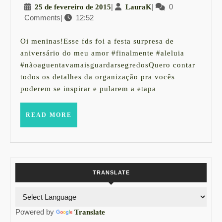
25
|
LauraK
|
0
25 de fevereiro de 2015
LauraK
Festa
Comments
|
12:52
de
Temática
fevereiro
Anos
de
Oi meninas!Esse fds foi a festa surpresa de
2015
20
aniversário do meu amor #finalmente #aleluia
#nãoaguentavamaisguardarsegredosQuero contar
#meianoiteempari
todos os detalhes da organização pra vocês
poderem se inspirar e pularem a etapa
READ
READ MORE
MORE
TRANSLATE
Powered by
Translate