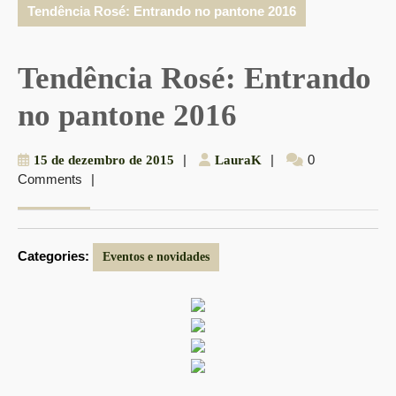
Tendência Rosé: Entrando no pantone 2016
Tendência Rosé: Entrando
no pantone 2016
15
|
LauraK
|
0
15 de dezembro de 2015
LauraK
Comments
|
de
dezembro
de
2015
Categories:
Eventos e novidades