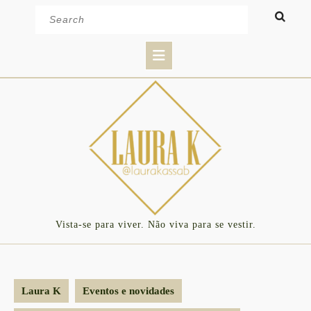
Skip
Search
to
for:
content
Open
Button
Vista-se para viver. Não viva para se vestir.
Laura K
Eventos e novidades