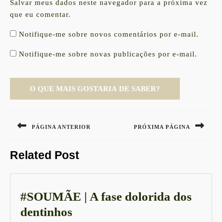
Salvar meus dados neste navegador para a próxima vez
que eu comentar.
Notifique-me sobre novos comentários por e-mail.
Notifique-me sobre novas publicações por e-mail.
Navegação
de
PÁGINA ANTERIOR
PRÓXIMA PÁGINA
Post
Previous
Next
Related Post
post:
post:
#SOUMÃE | A fase dolorida dos
#SOUMÃE
dentinhos