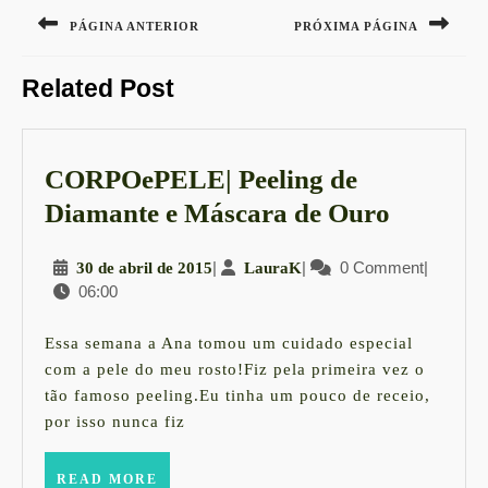
Navegação
de
PÁGINA ANTERIOR
PRÓXIMA PÁGINA
Post
Previous
Next
Related Post
post:
post:
CORPOePELE| Peeling de
CORPO
Diamante e Máscara de Ouro
Peeling
30
|
LauraK
|
0 Comment
|
30 de abril de 2015
LauraK
de
06:00
de
Diaman
abril
e
de
Essa semana a Ana tomou um cuidado especial
2015
Máscar
com a pele do meu rosto!Fiz pela primeira vez o
tão famoso peeling.Eu tinha um pouco de receio,
de
por isso nunca fiz
Ouro
READ
READ MORE