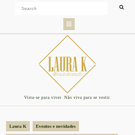
Skip
Search
to
for:
content
Open
Button
Vista-se para viver. Não viva para se vestir.
Laura K
Eventos e novidades