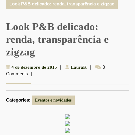
Look P&B delicado: renda, transparência e zigzag
Look P&B delicado:
renda, transparência e
zigzag
4
|
LauraK
|
3
4 de dezembro de 2015
LauraK
Comments
|
de
dezembro
de
2015
Categories:
Eventos e novidades