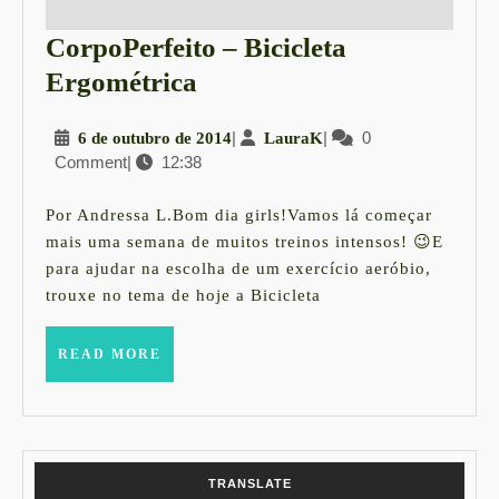
CorpoPerfeito – Bicicleta
CorpoPerfeito
Ergométrica
–
6
|
LauraK
|
0
6 de outubro de 2014
LauraK
Bicicleta
Comment
|
12:38
de
Ergométrica
outubro
de
Por Andressa L.Bom dia girls!Vamos lá começar
2014
mais uma semana de muitos treinos intensos! 😉E
para ajudar na escolha de um exercício aeróbio,
trouxe no tema de hoje a Bicicleta
READ
READ MORE
MORE
TRANSLATE