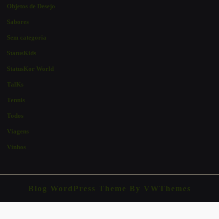
Objetos de Desejo
Sabores
Sem categoria
StatusKids
StatusKor World
TalKs
Tennis
Todos
Viagens
Vinhos
Blog WordPress Theme
By VWThemes
Scroll
Up