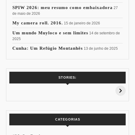
SPIW 2026: meu resumo como embaixadora
27
de maio de 2026
My camera roll. 2016.
15 de janeiro de 2026
Um mundo Muyloco e sem limites
14 de setembro de
2025
Cunha: Um Refúgio Montanhês
13 de junho de 2025
7 Vinhos com +
Coloração
STORIES:
15% de
Pessoal: Os
Desconto:
Azuis de Cada
Especial Copa do
Paleta
Mundo
CATEGORIAS