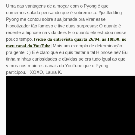
Uma das vantagens de almoçar com o Pyong é que
comemos salada pensando que é sobremesa. #justkidding
Pyong me contou sobre sua jornada pra virar esse
hipnotizador tão famoso e tive duas surpresas: O quanto é
recente a hipnose na vida dele. E o quanto ele estudou nesse
pouco tempo.
[vídeo da entrevista quarta 26/04, às 18h30, no
] Mais um exemplo de determinação
meu canal do YouTube
pra gente! : ) E é claro que eu quis testar a tal Hipnose né? Eu
tinha minhas curiosidades e dúvidas se era tudo igual ao que
vimos nos maiores canais do YouTube que o Pyong
participou. XOXO, Laura K.