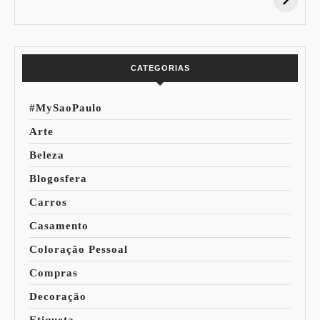
Desconto:
Azuis de Cada
Especial Copa do
Paleta
Mundo
CATEGORIAS
#MySaoPaulo
Arte
Beleza
Blogosfera
Carros
Casamento
Coloração Pessoal
Compras
Decoração