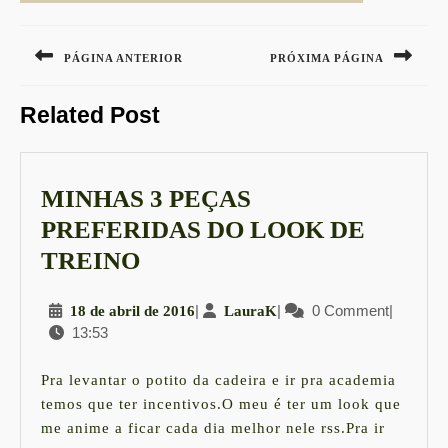
Navegação
de
PÁGINA ANTERIOR
PRÓXIMA PÁGINA
Post
Previous
Next
Related Post
post:
post:
MINHAS 3 PEÇAS
PREFERIDAS DO LOOK DE
MINHAS
TREINO
3
18
|
LauraK
|
0 Comment
|
18 de abril de 2016
LauraK
PEÇAS
13:53
de
PREFERIDAS
abril
DO
de
Pra levantar o potito da cadeira e ir pra academia
2016
LOOK
temos que ter incentivos.O meu é ter um look que
me anime a ficar cada dia melhor nele rss.Pra ir
DE