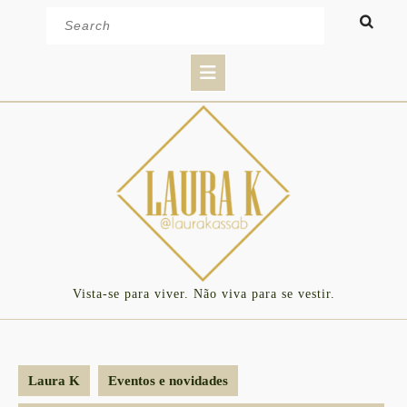
Skip
Search
to
for:
content
Open
Button
Vista-se para viver. Não viva para se vestir.
Laura K
Eventos e novidades