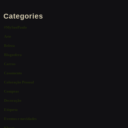
Categories
#MySaoPaulo
Arte
Beleza
Blogosfera
Carros
Casamento
Coloração Pessoal
Compras
Decoração
Etiqueta
Eventos e novidades
Kloset