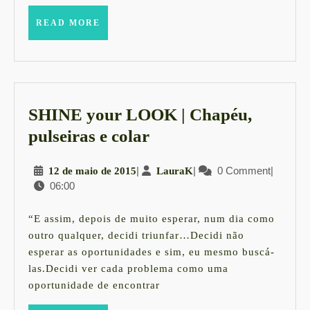
TREINO
READ
READ MORE
MORE
SHINE your LOOK | Chapéu,
SHINE
pulseiras e colar
your
12
|
LauraK
|
0 Comment
|
12 de maio de 2015
LauraK
LOOK
06:00
de
|
maio
Chapéu,
de
“E assim, depois de muito esperar, num dia como
2015
pulseiras
outro qualquer, decidi triunfar…Decidi não
esperar as oportunidades e sim, eu mesmo buscá-
e
las.Decidi ver cada problema como uma
colar
oportunidade de encontrar