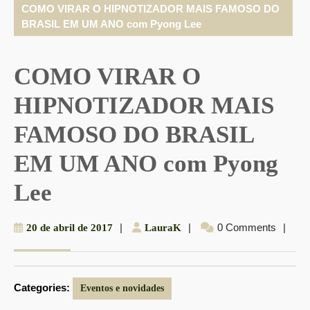
COMO VIRAR O HIPNOTIZADOR MAIS FAMOSO DO
BRASIL EM UM ANO com Pyong Lee
COMO VIRAR O
HIPNOTIZADOR MAIS
FAMOSO DO BRASIL
EM UM ANO com Pyong
Lee
20
|
LauraK
|
0 Comments
|
20 de abril de 2017
LauraK
de
abril
de
Categories:
2017
Eventos e novidades