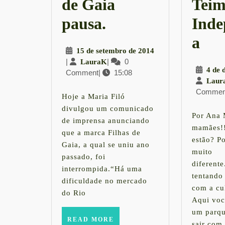
de Gaia
Teim
Marca
pausa.
Inde
Filhas
#S
a
15
15 de setembro de 2014
de
|
|
LauraK
|
0
de
LauraK
4 de 
Comment
|
15:08
setembro
Gaia
Tei
Laur
de
Commen
pausa.
2014
x
Hoje a Maria Filó
divulgou um comunicado
Ind
Por Ana 
de imprensa anunciando
mamães!
que a marca Filhas de
estão? P
Gaia, a qual se uniu ano
muito
passado, foi
diferent
interrompida.“Há uma
tentando
dificuldade no mercado
com a cu
do Rio
Aqui voc
um parqu
READ
READ MORE
sair com