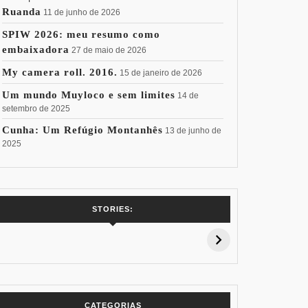
Ruanda
11 de junho de 2026
SPIW 2026: meu resumo como
embaixadora
27 de maio de 2026
My camera roll. 2016.
15 de janeiro de 2026
Um mundo Muyloco e sem limites
14 de
setembro de 2025
Cunha: Um Refúgio Montanhês
13 de junho de
2025
7 Vinhos com +
Coloração
Coloraç
STORIES:
15% de
Pessoal: Os
Pessoal:
Desconto:
Azuis de Cada
Verdes de
Especial Copa
Paleta
Paleta
do Mundo
CATEGORIAS