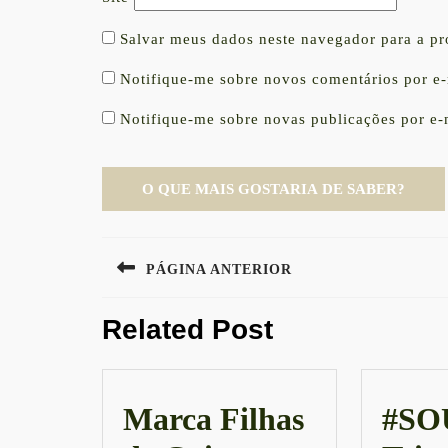
Salvar meus dados neste navegador para a p
Notifique-me sobre novos comentários por e-
Notifique-me sobre novas publicações por e-
Navegação
PÁGINA ANTERIOR
de
Previous
Post
Related Post
post:
Marca Filhas
#SO