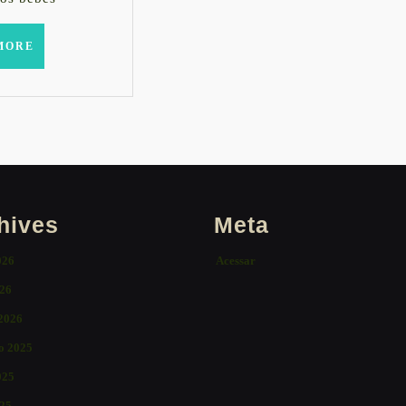
READ
MORE
MORE
hives
Meta
026
Acessar
26
 2026
o 2025
025
25