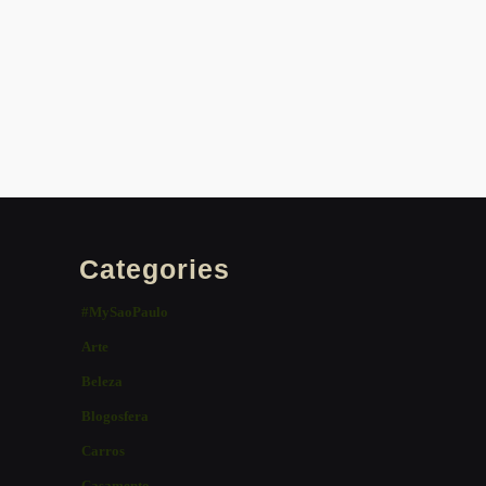
Categories
#MySaoPaulo
Arte
Beleza
Blogosfera
Carros
Casamento