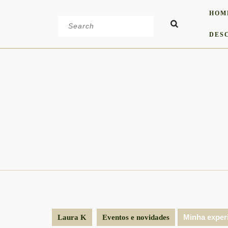
Skip
HOM
to
Search
content
for:
DES
Minha exper
Laura K
Eventos e novidades