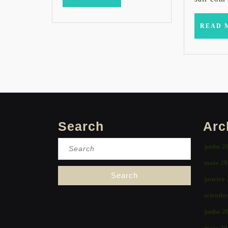
MORE
READ 
Search
Arc
Search
junho 2
for:
maio 20
janeiro
setembr
junho 2
maio 20