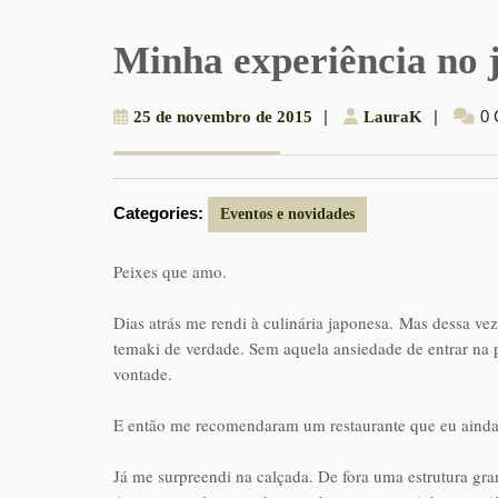
Minha experiência no
25
|
LauraK
|
0
25 de novembro de 2015
LauraK
de
novembro
de
Categories:
2015
Eventos e novidades
Peixes que amo.
Dias atrás me rendi à culinária japonesa. Mas dessa ve
temaki de verdade. Sem aquela ansiedade de entrar na p
vontade.
E então me recomendaram um restaurante que eu ainda 
Já me surpreendi na calçada. De fora uma estrutura gr