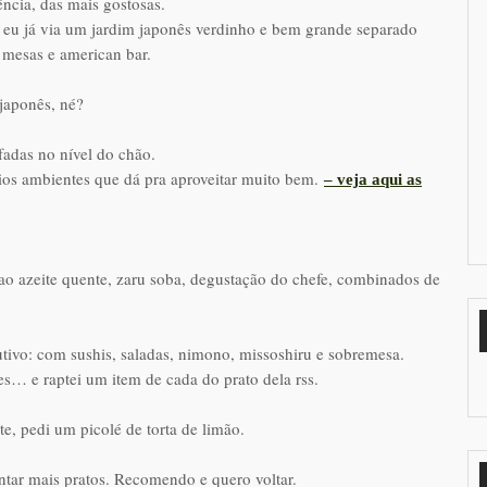
ncia, das mais gostosas.
eu já via um jardim japonês verdinho e bem grande separado
 mesas e american bar.
 japonês, né?
adas no nível do chão.
ios ambientes que dá pra aproveitar muito bem.
– veja aqui as
o azeite quente, zaru soba, degustação do chefe, combinados de
ivo: com sushis, saladas, nimono, missoshiru e sobremesa.
es… e raptei um item de cada do prato dela rss.
e, pedi um picolé de torta de limão.
ntar mais pratos. Recomendo e quero voltar.