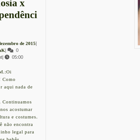
osia x
pendênci
OUMÃE
4
|
dezembro de 2015
mosia
LauraK
|
0
de
aK
t
|
05:00
dezembro
de
ependência
2015
M.:Oi
! Como
or aqui nada de
e. Continuamos
 nos acostumar
ltura e costumes.
ê não encontra
inho legal para
 os bebês