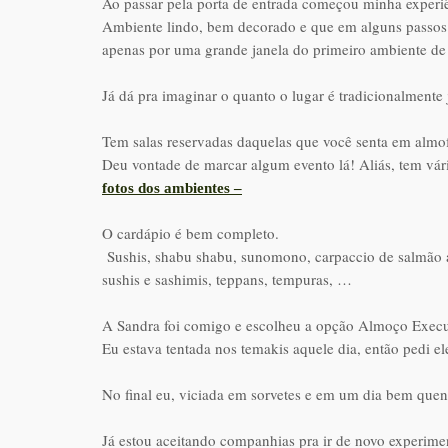
Ao passar pela porta de entrada começou minha experiê
Ambiente lindo, bem decorado e que em alguns passos 
apenas por uma grande janela do primeiro ambiente de
Já dá pra imaginar o quanto o lugar é tradicionalmente
Tem salas reservadas daquelas que você senta em almof
Deu vontade de marcar algum evento lá! Aliás, tem vár
fotos dos ambientes –
O cardápio é bem completo.
Sushis, shabu shabu, sunomono, carpaccio de salmão a
sushis e sashimis, teppans, tempuras, …
A Sandra foi comigo e escolheu a opção Almoço Execut
Eu estava tentada nos temakis aquele dia, então pedi el
No final eu, viciada em sorvetes e em um dia bem quent
Já estou aceitando companhias pra ir de novo experime