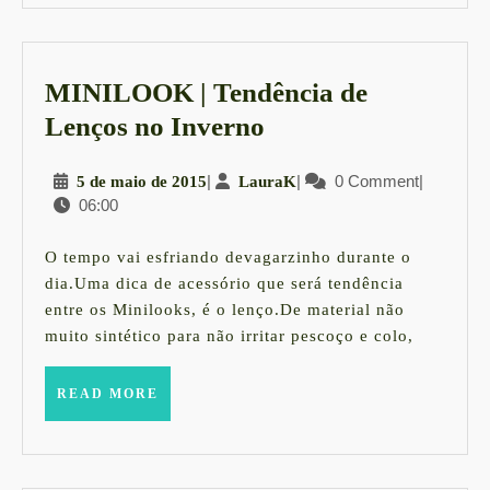
MINILOOK | Tendência de
MINILOOK
Lenços no Inverno
|
5
|
LauraK
|
0 Comment
|
5 de maio de 2015
LauraK
Tendência
06:00
de
de
maio
Lenços
de
O tempo vai esfriando devagarzinho durante o
2015
no
dia.Uma dica de acessório que será tendência
entre os Minilooks, é o lenço.De material não
Inverno
muito sintético para não irritar pescoço e colo,
READ
READ MORE
MORE