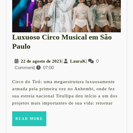
Luxuoso Circo Musical em São
Luxuoso
Paulo
Circo
22
|
LauraK
|
0
22 de agosto de 2023
LauraK
Musical
Comment
|
07:00
de
em
agosto
São
de
Circo do Tirú: uma megaestrutura luxuosamente
2023
Paulo
armada pela primeira vez no Anhembi, onde fez
sua estreia nacional Tirullipa deu início a um dos
projetos mais importantes de sua vida: retornar
READ
READ MORE
MORE