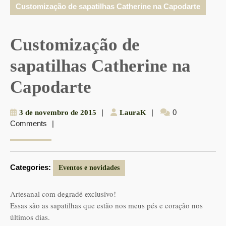
Customização de sapatilhas Catherine na Capodarte
Customização de
sapatilhas Catherine na
Capodarte
3
|
LauraK
|
0
3 de novembro de 2015
LauraK
Comments
|
de
novembro
de
2015
Categories:
Eventos e novidades
Artesanal com degradé exclusivo!
Essas são as sapatilhas que estão nos meus pés e coração nos
últimos dias.