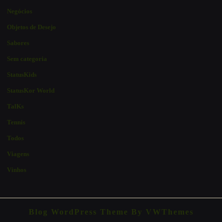
Negócios
Objetos de Desejo
Sabores
Sem categoria
StatusKids
StatusKor World
TalKs
Tennis
Todos
Viagens
Vinhos
Blog WordPress Theme
By VWThemes