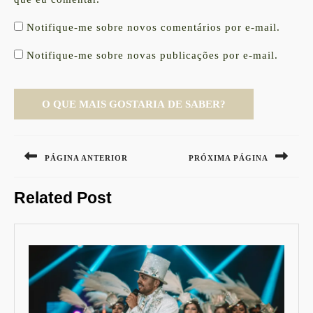
Notifique-me sobre novos comentários por e-mail.
Notifique-me sobre novas publicações por e-mail.
Navegação
de
PÁGINA ANTERIOR
PRÓXIMA PÁGINA
Post
Previous
Next
Related Post
post:
post: