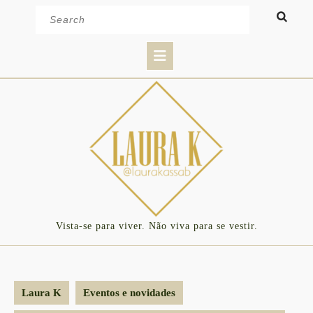
Skip
Search
to
for:
content
Open
Button
Vista-se para viver. Não viva para se vestir.
Laura K
Eventos e novidades