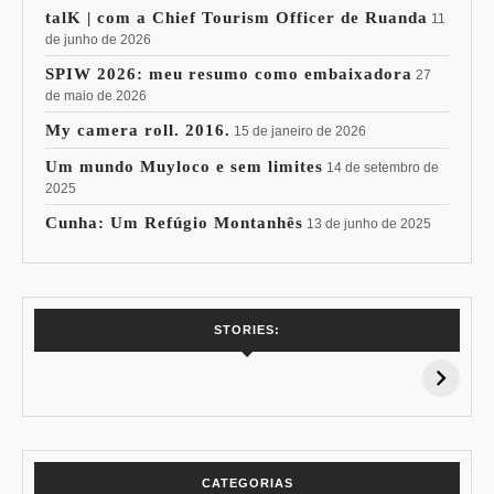
talK | com a Chief Tourism Officer de Ruanda
11
de junho de 2026
SPIW 2026: meu resumo como embaixadora
27
de maio de 2026
My camera roll. 2016.
15 de janeiro de 2026
Um mundo Muyloco e sem limites
14 de setembro de
2025
Cunha: Um Refúgio Montanhês
13 de junho de 2025
7 Vinhos com +
Coloração
STORIES:
15% de
Pessoal: Os
Desconto:
Azuis de Cada
Especial Copa do
Paleta
Mundo
CATEGORIAS