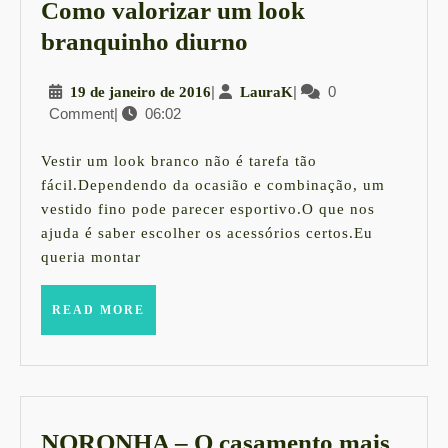
Como valorizar um look
Como
branquinho diurno
valorizar
19
|
LauraK
|
0
19 de janeiro de 2016
LauraK
um
Comment
|
06:02
de
look
janeiro
branquinho
de
Vestir um look branco não é tarefa tão
2016
diurno
fácil.Dependendo da ocasião e combinação, um
vestido fino pode parecer esportivo.O que nos
ajuda é saber escolher os acessórios certos.Eu
queria montar
READ
READ MORE
MORE
NORONHA – O casamento mais