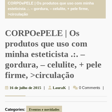
CORPOePELE | Os produtos que uso com minha
esteticista .:. – gordura, – celulite, + pele firme,
>circulação
CORPOePELE | Os
produtos que uso com
minha esteticista .:. –
gordura, – celulite, + pele
firme, >circulação
16
|
LauraK
|
0 Comments
|
16 de julho de 2015
LauraK
de
julho
de
Categories:
2015
Eventos e novidades