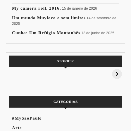
My camera roll. 2016.
15 de janeiro de 2026
Um mundo Muyloco e sem limites
14 de setembro de
2025
Cunha: Um Refúgio Montanhês
13 de junho de 2025
7 Vinhos com +
Coloração
STORIES:
15% de
Pessoal: Os
Desconto:
Azuis de Cada
Especial Copa do
Paleta
Mundo
CATEGORIAS
#MySaoPaulo
Arte