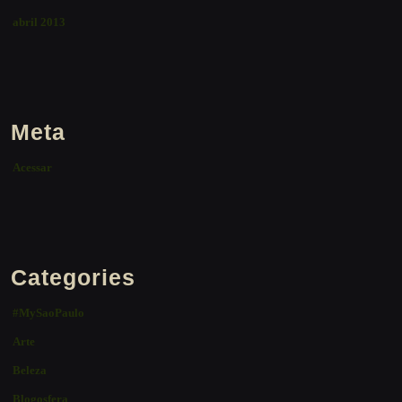
abril 2013
Meta
Acessar
Categories
#MySaoPaulo
Arte
Beleza
Blogosfera