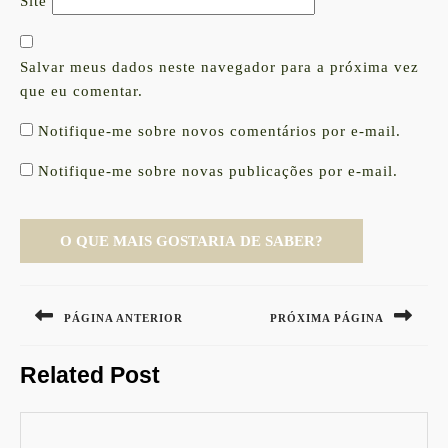
Site
Salvar meus dados neste navegador para a próxima vez
que eu comentar.
Notifique-me sobre novos comentários por e-mail.
Notifique-me sobre novas publicações por e-mail.
Navegação
de
PÁGINA ANTERIOR
PRÓXIMA PÁGINA
Post
Previous
Next
Related Post
post:
post: