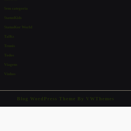
Sem categoria
StatusKids
StatusKor World
TalKs
Tennis
Todos
Viagens
Vinhos
Blog WordPress Theme
By VWThemes
Scroll
Up