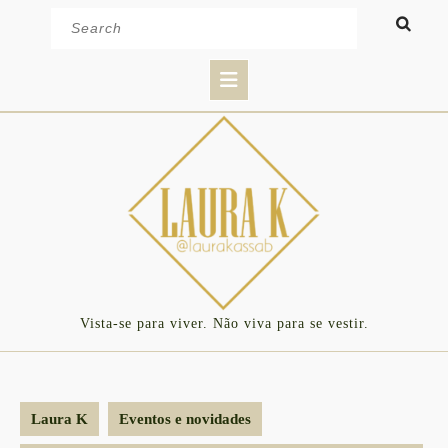
Skip
Search
to
for:
content
Open
Button
Vista-se para viver. Não viva para se vestir.
Laura K
Eventos e novidades