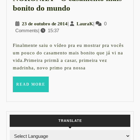
NORONHA
bonito do mundo
–
23
|
LauraK
|
0
23 de outubro de 2014
LauraK
O
Comments
|
15:37
de
casamento
outubro
mais
de
Finalmente saiu o vídeo pra eu mostrar pra vocês
2014
bonito
um pouco do casamento mais bonito que já vi na
vida.Primeira prirmã a casar, primeira vez
do
madrinha, novo primo pra nossa
mundo
READ
READ MORE
MORE
TRANSLATE