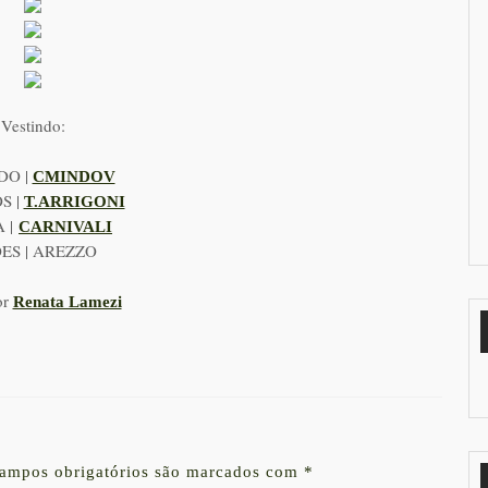
Vestindo:
DO |
CMINDOV
S |
T.ARRIGONI
 |
CARNIVALI
ES | AREZZO
or
Renata Lamezi
ampos obrigatórios são marcados com
*