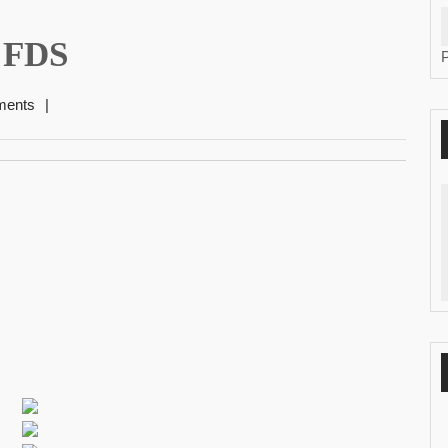
 FDS
ments
|