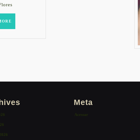
Flores
READ
MORE
MORE
hives
Meta
026
Acessar
26
 2026