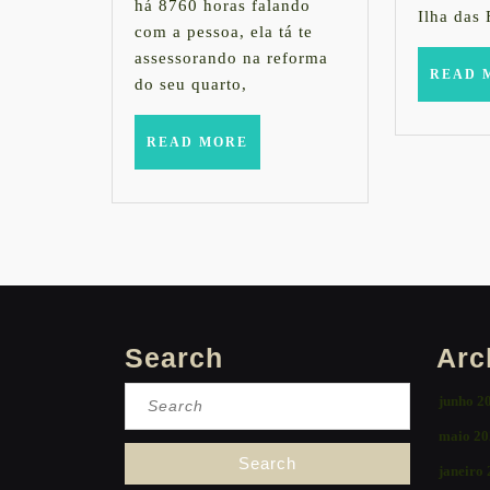
há 8760 horas falando
Ilha das 
com a pessoa, ela tá te
assessorando na reforma
READ 
do seu quarto,
READ
READ MORE
MORE
Search
Arc
Search
junho 2
for:
maio 20
janeiro