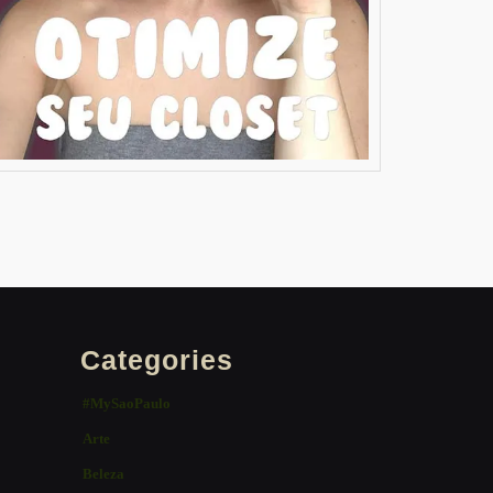
Categories
#MySaoPaulo
Arte
Beleza