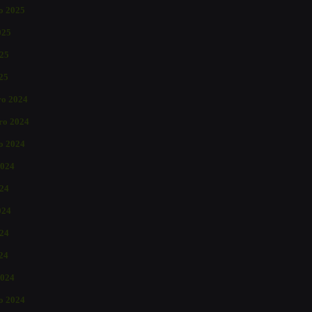
o 2025
025
25
025
o 2024
ro 2024
o 2024
2024
024
024
24
024
2024
ro 2024