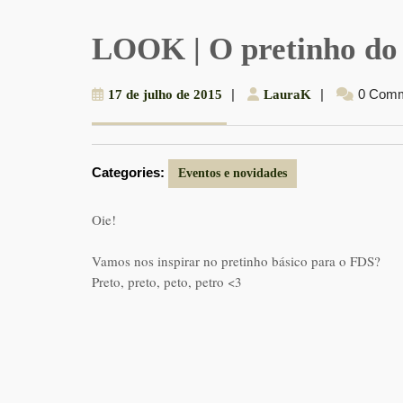
LOOK | O pretinho do
17
|
LauraK
|
0 Com
17 de julho de 2015
LauraK
de
julho
de
Categories:
2015
Eventos e novidades
Oie!
Vamos nos inspirar no pretinho básico para o FDS?
Preto, preto, peto, petro <3