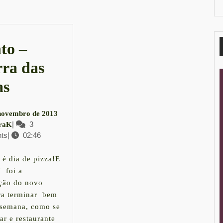
post:
to –
ra das
Evento
as
–
7
novembro de 2013
Guerra
LauraK
|
3
de
raK
ts
|
02:46
novembro
das
de
Pizzas
2013
é dia de pizza!E
7 foi a
ção do novo
ra terminar bem
 semana, como se
ar e restaurante