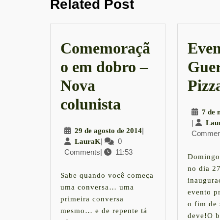
Post
Related Post
post:
Comemoraçã
Even
o em dobro –
Guer
Nova
Pizz
Comemoração
colunista
7 de 
em
|
Lau
29
|
29 de agosto de 2014
Commen
dobro
LauraK
|
0
de
LauraK
Comments
|
11:53
agosto
–
Domingo 
de
no dia 2
Nova
2014
Sabe quando você começa
inaugura
uma conversa… uma
colunista
evento p
primeira conversa
o fim de
mesmo… e de repente tá
deve!O b