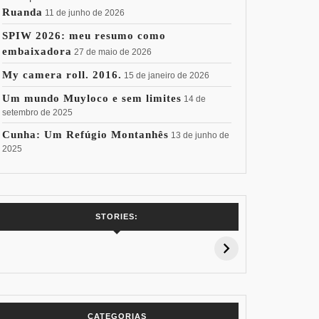
Ruanda
11 de junho de 2026
SPIW 2026: meu resumo como
embaixadora
27 de maio de 2026
My camera roll. 2016.
15 de janeiro de 2026
Um mundo Muyloco e sem limites
14 de
setembro de 2025
Cunha: Um Refúgio Montanhês
13 de junho de
2025
7 Vinhos com +
Coloração
Coloraç
STORIES:
15% de
Pessoal: Os
Pessoal:
Desconto:
Azuis de Cada
Verdes de
Especial Copa
Paleta
Paleta
do Mundo
CATEGORIAS