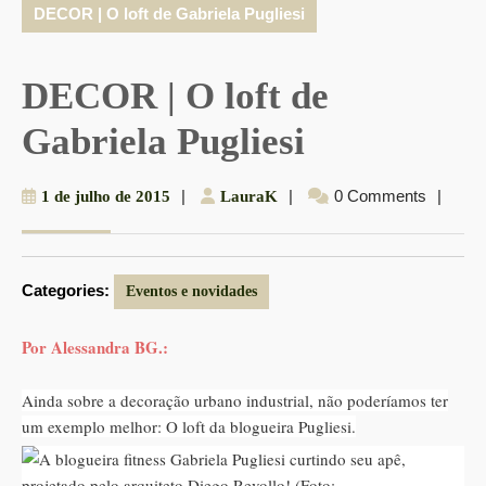
DECOR | O loft de Gabriela Pugliesi
DECOR | O loft de
Gabriela Pugliesi
1
|
LauraK
|
0 Comments
|
1 de julho de 2015
LauraK
de
julho
de
Categories:
2015
Eventos e novidades
Por Alessandra BG.:
Ainda sobre a decoração urbano industrial, não poderíamos ter
um exemplo melhor: O loft da blogueira Pugliesi.