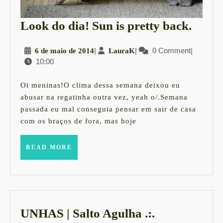
Look
Look do dia! Sun is pretty back.
do
6
|
LauraK
|
0 Comment
|
6 de maio de 2014
LauraK
dia!
10:00
de
Sun
maio
is
de
Oi meninas!O clima dessa semana deixou eu
2014
prett
abusar na regatinha outra vez, yeah o/.Semana
passada eu mal conseguia pensar em sair de casa
back.
com os braços de fora, mas hoje
READ
READ MORE
MORE
UNHAS | Salto Agulha .:.