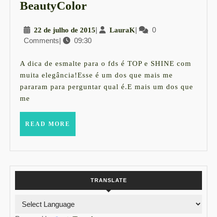
UNHAS
BeautyColor
|
22
|
LauraK
|
0
22 de julho de 2015
LauraK
Salto
Comments
|
09:30
de
Agulha
julho
.:.
de
A dica de esmalte para o fds é TOP e SHINE com
2015
BeautyColor
muita elegância!Esse é um dos que mais me
pararam para perguntar qual é.E mais um dos que
me
READ
READ MORE
MORE
TRANSLATE