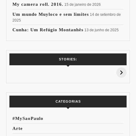
My camera roll. 2016.
15 de janeiro de 2026
Um mundo Muyloco e sem limites
14 de setembro de
2025
Cunha: Um Refúgio Montanhês
13 de junho de 2025
7 Vinhos com +
Coloração
STORIES:
15% de
Pessoal: Os
Desconto:
Azuis de Cada
Especial Copa do
Paleta
Mundo
CATEGORIAS
#MySaoPaulo
Arte