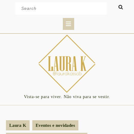
Skip
Search
to
for:
content
Open
Button
Vista-se para viver. Não viva para se vestir.
Laura K
Eventos e novidades