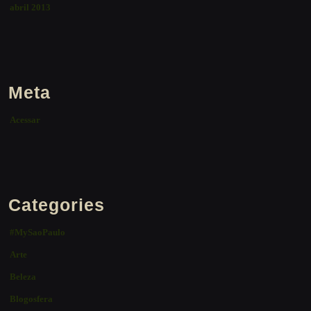
abril 2013
Meta
Acessar
Categories
#MySaoPaulo
Arte
Beleza
Blogosfera