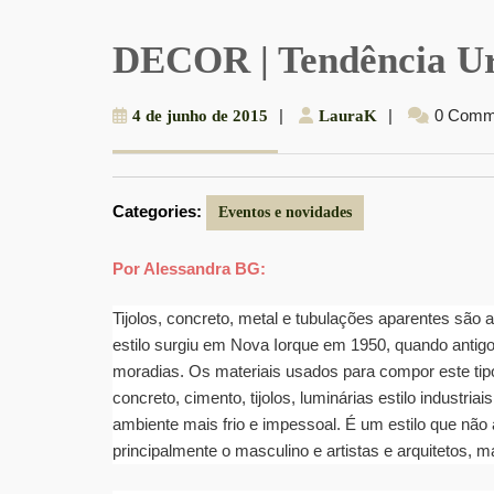
DECOR | Tendência Ur
4
|
LauraK
|
0 Comm
4 de junho de 2015
LauraK
de
junho
de
Categories:
2015
Eventos e novidades
Por Alessandra BG:
Tijolos, concreto, metal e tubulações aparentes são a
estilo surgiu em Nova Iorque em 1950, quando anti
moradias. Os materiais usados para compor este tipo
concreto, cimento, tijolos, luminárias estilo industria
ambiente mais frio e impessoal. É um estilo que não 
principalmente o masculino e artistas e arquitetos, m