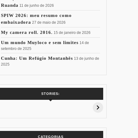
Ruanda
11 de junho de 2026
SPIW 2026: meu resumo como
embaixadora
27 de maio de 2026
My camera roll. 2016.
15 de janeiro de 2026
Um mundo Muyloco e sem limites
14 de
setembro de 2025
Cunha: Um Refúgio Montanhês
13 de junho de
2025
7 Vinhos com +
Coloração
Coloraç
STORIES:
15% de
Pessoal: Os
Pessoal:
Desconto:
Azuis de Cada
Verdes de
Especial Copa
Paleta
Paleta
do Mundo
CATEGORIAS