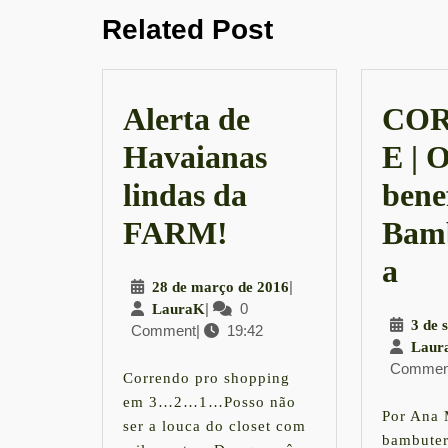
Previous
Post
Related Post
post:
Alerta de
COR
Havaianas
E | O
lindas da
bene
Alerta
FARM!
Bamb
de
CO
a
28
|
28 de março de 2016
Havaianas
|
LauraK
|
0
de
LauraK
3 de 
Comment
|
19:42
março
lindas
Os
Laur
de
Commen
da
2016
6
Correndo pro shopping
em 3…2…1…Posso não
FARM!
ben
Por Ana 
ser a louca do closet com
bambuter