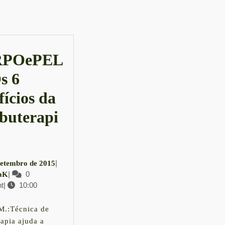
Next
post:
POePEL
s 6
fícios da
uterapi
RPOePELE
3
|
setembro de 2015
LauraK
|
0
de
aK
t
|
10:00
setembro
de
efícios
2015
M.:Técnica de
apia ajuda a