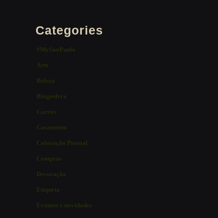
Categories
#MySaoPaulo
Arte
Beleza
Blogosfera
Carros
Casamento
Coloração Pessoal
Compras
Decoração
Etiqueta
Eventos e novidades