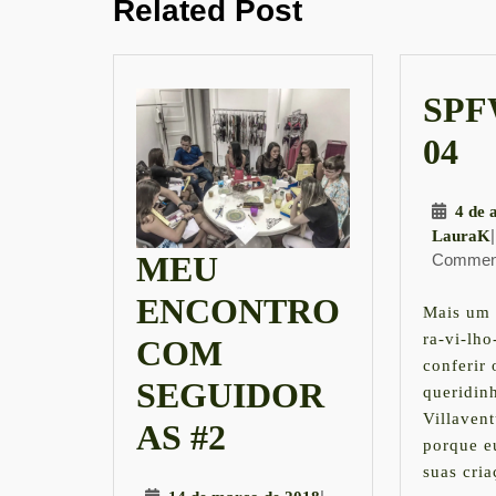
Post
Related Post
post:
SPFW
S
04
–
4 de 
di
|
LauraK
MEU
Commen
04
ENCONTRO
Mais um 
ra-vi-lho
COM
conferir
SEGUIDOR
queridin
Villavent
MEU
AS #2
porque e
ENCONTRO
suas cria