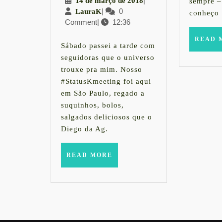
14
|
14 de março de 2018
sempre –
COM
LauraK
|
0
de
LauraK
conheço
Comment
|
12:36
março
SEGUIDORAS
de
READ 
#2
2018
Sábado passei a tarde com
seguidoras que o universo
trouxe pra mim. Nosso
#StatusKmeeting foi aqui
em São Paulo, regado a
suquinhos, bolos,
salgados deliciosos que o
Diego da Ag.
READ
READ MORE
MORE