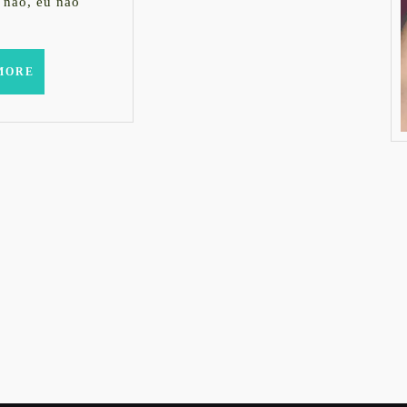
 não, eu não
READ
MORE
MORE