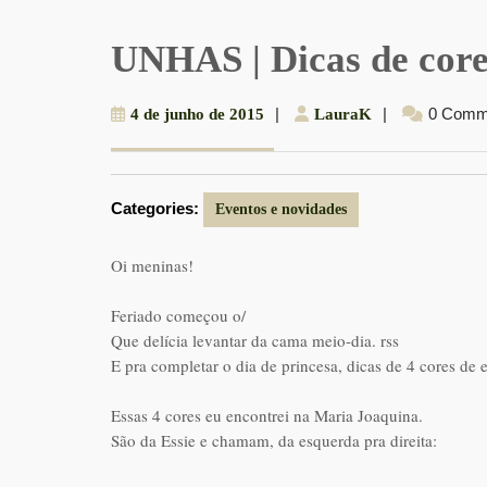
UNHAS | Dicas de cor
4
|
LauraK
|
0 Comm
4 de junho de 2015
LauraK
de
junho
de
Categories:
2015
Eventos e novidades
Oi meninas!
Feriado começou o/
Que delícia levantar da cama meio-dia. rss
E pra completar o dia de princesa, dicas de 4 cores de 
Essas 4 cores eu encontrei na Maria Joaquina.
São da Essie e chamam, da esquerda pra direita: