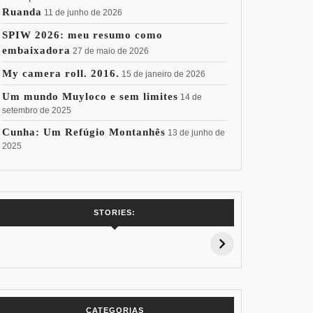
Ruanda
11 de junho de 2026
SPIW 2026: meu resumo como
embaixadora
27 de maio de 2026
My camera roll. 2016.
15 de janeiro de 2026
Um mundo Muyloco e sem limites
14 de
setembro de 2025
Cunha: Um Refúgio Montanhês
13 de junho de
2025
7 Vinhos com +
Coloração
Coloraç
STORIES:
15% de
Pessoal: Os
Pessoal:
Desconto:
Azuis de Cada
Verdes de
Especial Copa
Paleta
Paleta
do Mundo
CATEGORIAS