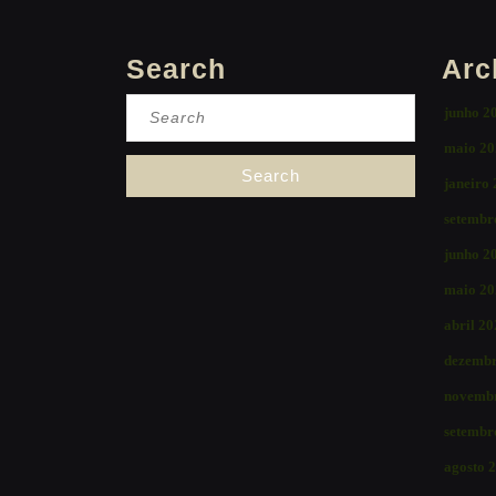
Search
Arc
Search
junho 2
for:
maio 20
janeiro
setembr
junho 2
maio 20
abril 2
dezembr
novemb
setembr
agosto 