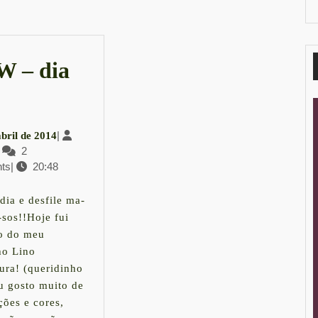
post:
 – dia
PFW
4
|
abril de 2014
a
LauraK
2
de
ts
|
20:48
abril
de
2014
dia e desfile ma-
-sos!!Hoje fui
 o do meu
ho Lino
ura! (queridinho
u gosto muito de
ções e cores,