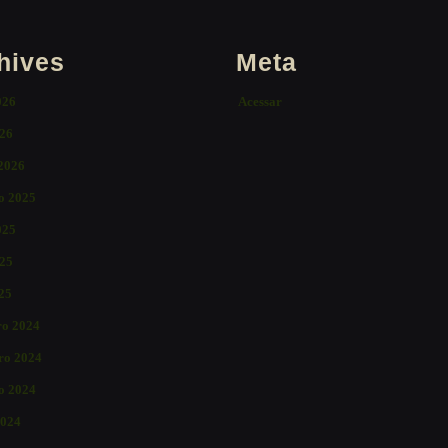
hives
Meta
026
Acessar
26
 2026
o 2025
025
25
025
o 2024
ro 2024
o 2024
2024