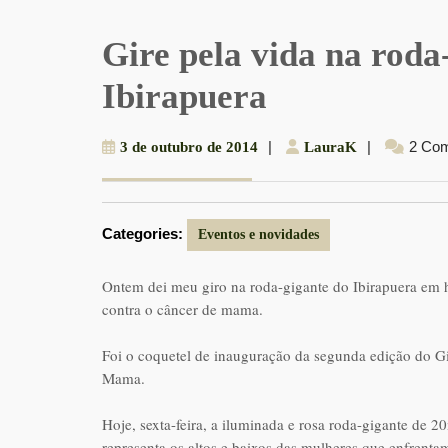
Gire pela vida na roda
Ibirapuera
3
|
LauraK
|
2 Co
3 de outubro de 2014
LauraK
de
outubro
de
Categories:
2014
Eventos e novidades
Ontem dei meu giro na roda-gigante do Ibirapuera em
contra o câncer de mama.
Foi o coquetel de inauguração da segunda edição do G
Mama.
Hoje, sexta-feira, a iluminada e rosa roda-gigante de 20
representa os altos e baixos das mulheres que enfrent