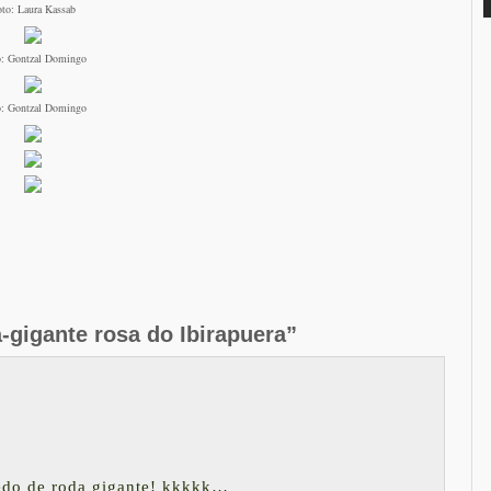
to: Laura Kassab
: Gontzal Domingo
: Gontzal Domingo
a-gigante rosa do Ibirapuera”
edo de roda gigante! kkkkk…