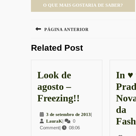
Navegação
PÁGINA ANTERIOR
de
Previous
Post
Related Post
post:
Look de
In ♥
agosto –
Prad
Look
Freezing!!
Nova
de
da
3
|
3 de setembro de 2013
agosto
Fash
LauraK
|
0
de
LauraK
Comment
|
08:06
setembro
–
de