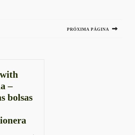
PRÓXIMA PÁGINA
Next
post:
 with
a –
s bolsas
In
ionera
♥