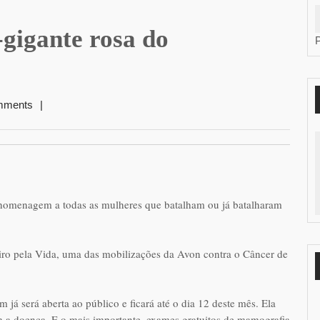
-gigante rosa do
mments
|
 homenagem a todas as mulheres que batalham ou já batalharam
iro pela Vida, uma das mobilizações da Avon contra o Câncer de
m já será aberta ao público e ficará até o dia 12 deste mês. Ela
am a doença. E o mais importante, exames gratuitos de mamografia