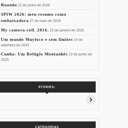
Ruanda
11 de junho de 2026
SPIW 2026: meu resumo como
embaixadora
27 de maio de 2026
My camera roll. 2016.
15 de janeiro de 2026
Um mundo Muyloco e sem limites
14 de
setembro de 2025
Cunha: Um Refúgio Montanhês
13 de junho de
2025
7 Vinhos com +
Coloração
Coloraç
STORIES:
15% de
Pessoal: Os
Pessoal:
Desconto:
Azuis de Cada
Verdes de
Especial Copa
Paleta
Paleta
do Mundo
CATEGORIAS