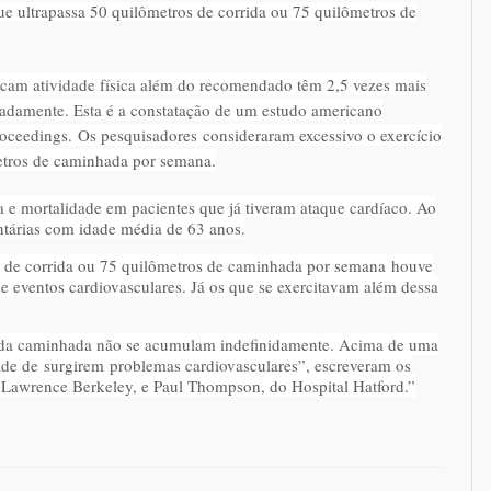
ue ultrapassa 50 quilômetros de corrida ou 75 quilômetros de
icam atividade física além do recomendado têm 2,5 vezes mais
radamente. Esta é a constatação de um estudo americano
roceedings.
Os pesquisadores consideraram excessivo o exercício
metros de caminhada por semana.
ca e mortalidade em pacientes que já tiveram ataque cardíaco. Ao
ntárias com idade média de 63 anos.
s de corrida ou 75 quilômetros de caminhada por semana houve
eventos cardiovasculares. Já os que se exercitavam além dessa
 e da caminhada não se acumulam indefinidamente. Acima de uma
ade de surgirem problemas cardiovasculares”, escreveram os
l Lawrence Berkeley, e Paul Thompson, do Hospital Hatford.”