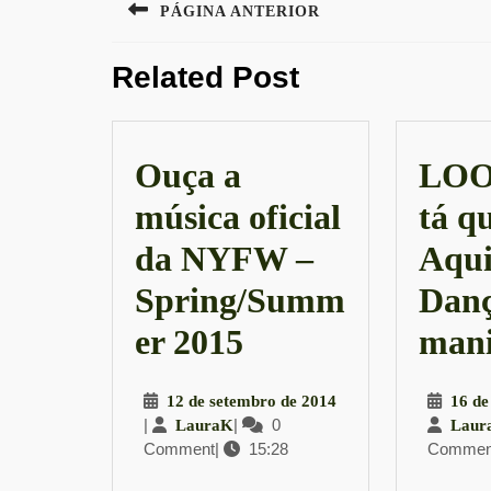
PÁGINA ANTERIOR
de
Previous
Post
Related Post
post:
Ouça a
LOO
música oficial
tá q
da NYFW –
Aqui 
Spring/Summ
Danç
Ouça
er 2015
mani
a
12
12 de setembro de 2014
16 de
música
|
LauraK
|
0
de
LauraK
Laur
Comment
|
15:28
setembro
Commen
oficial
de