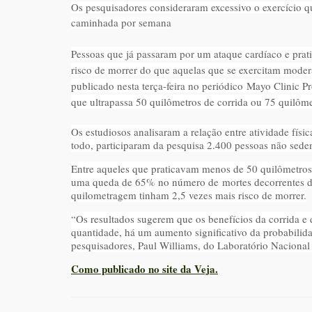
Os pesquisadores consideraram excessivo o exercício q
caminhada por semana
Pessoas que já passaram por um ataque cardíaco e prat
risco de morrer do que aquelas que se exercitam mode
publicado nesta terça-feira no periódico
Mayo Clinic P
que ultrapassa 50 quilômetros de corrida ou 75 quilô
Os estudiosos analisaram a relação entre atividade físi
todo, participaram da pesquisa 2.400 pessoas não sede
Entre aqueles que praticavam menos de 50 quilômetro
uma queda de 65% no número de mortes decorrentes de 
quilometragem tinham 2,5 vezes mais risco de morrer.
“Os resultados sugerem que os benefícios da corrida
quantidade, há um aumento significativo da probabilid
pesquisadores, Paul Williams, do Laboratório Naciona
Como publicado no site da Veja.