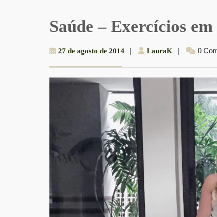
Saúde – Exercícios em
27
|
LauraK
|
0 Co
27 de agosto de 2014
LauraK
de
agosto
de
2014