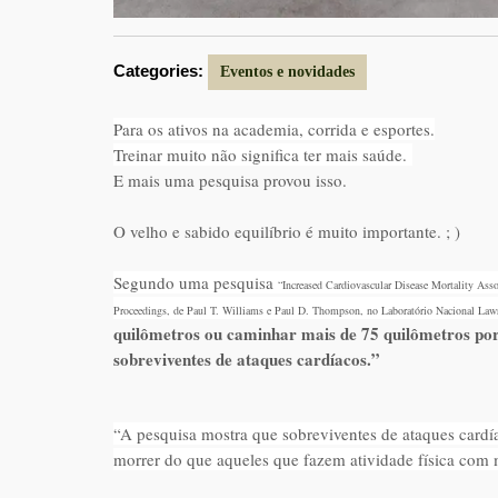
Categories:
Eventos e novidades
Para os ativos na academia, corrida e esportes.
Treinar muito não significa ter mais saúde.
E mais uma pesquisa provou isso.
O velho e sabido equilíbrio é muito importante. ; )
Segundo uma pesquisa
“Increased Cardiovascular Disease Mortality Ass
Proceedings, de Paul T. Williams e Paul D. Thompson, no
Laboratório Nacional Lawr
quilômetros ou caminhar mais de 75 quilômetros por
sobreviventes de ataques cardíacos.”
“A pesquisa mo
stra que sobreviventes de ataques cardí
morrer do que aqueles que fazem atividade física com