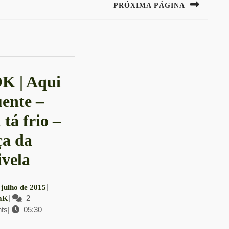
PRÓXIMA PÁGINA
Next
post:
K | Aqui
uente –
tá frio –
a da
LOOK
vela
|
16
|
 julho de 2015
Aqui
LauraK
|
2
de
aK
ts
|
05:30
julho
tá
de