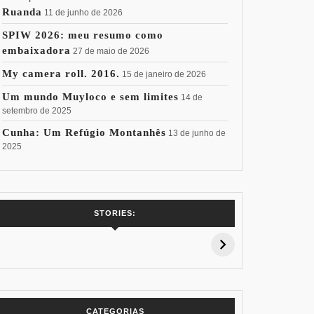
Ruanda
11 de junho de 2026
SPIW 2026: meu resumo como
embaixadora
27 de maio de 2026
My camera roll. 2016.
15 de janeiro de 2026
Um mundo Muyloco e sem limites
14 de
setembro de 2025
Cunha: Um Refúgio Montanhês
13 de junho de
2025
7 Vinhos com +
Coloração
Coloraç
STORIES:
15% de
Pessoal: Os
Pessoal:
Desconto:
Azuis de Cada
Verdes de
Especial Copa
Paleta
Paleta
do Mundo
CATEGORIAS