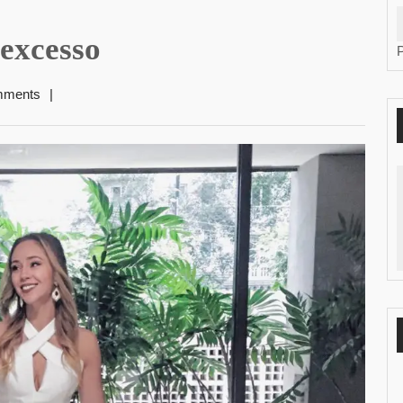
 excesso
mments
|