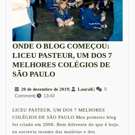
ONDE O BLOG COMEÇOU:
LICEU PASTEUR, UM DOS 7
MELHORES COLÉGIOS DE
ONDE
SÃO PAULO
O
20
|
LauraK
|
0
20 de dezembro de 2019
LauraK
BLOG
Comment
|
13:43
de
COMEÇOU:
dezembro
LICEU
de
LICEU PASTEUR, UM DOS 7 MELHORES
2019
PASTEUR,
COLÉGIOS DE SÃO PAULO Meu primeiro blog
foi criado em 2000. Bem diferente do que é hoje,
UM
eu escrevia resumo das matérias e dos