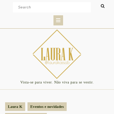
Skip
Search
to
for:
content
Open
Button
Vista-se para viver. Não viva para se vestir.
Laura K
Eventos e novidades