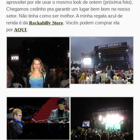
aproveitei por ele usar o mesmo look de ontem (próxima foto).
Chegamos cedinho pra garantir um lugar bem bom no nosso
setor. Não tinha como ser melhor. A minha regata azul de
renda é da
. Vocês podem comprar ela
Rockabilly Store
por
.
AQUI