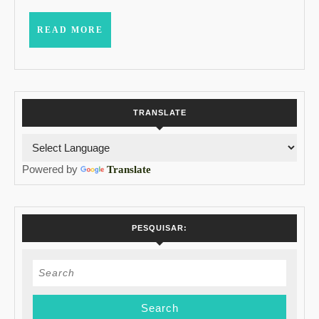
DOS
7
READ
READ MORE
MORE
MELHORES
COLÉGIOS
DE
SÃO
TRANSLATE
PAULO
Powered by
Translate
PESQUISAR:
Search
for: