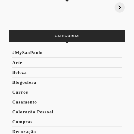
15% de
Pessoal: Os
Desconto:
Azuis de Cada
Especial Copa do
Paleta
Mundo
CATEGORIAS
#MySaoPaulo
Arte
Beleza
Blogosfera
Carros
Casamento
Coloração Pessoal
Compras
Decoração