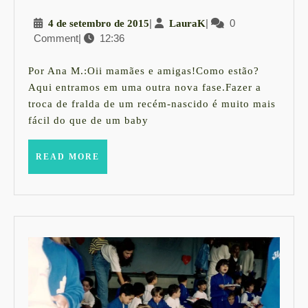
|
4
|
LauraK
|
0
4 de setembro de 2015
LauraK
A
Comment
|
12:36
de
troca
setembro
de
de
Por Ana M.:Oii mamães e amigas!Como estão?
2015
fraldas
Aqui entramos em uma outra nova fase.Fazer a
troca de fralda de um recém-nascido é muito mais
fácil do que de um baby
READ
READ MORE
MORE