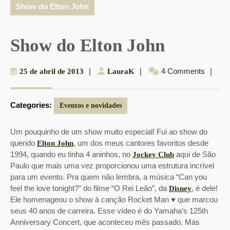
Show do Elton John
Show do Elton John
25
|
LauraK
|
4 Comments
|
25 de abril de 2013
LauraK
de
abril
Categories:
de
Eventos e novidades
2013
Um pouquinho de um show muito especial! Fui ao show do
querido
, um dos meus cantores favoritos desde
Elton John
1994, quando eu tinha 4 aninhos, no
aqui de São
Jockey Club
Paulo que mais uma vez proporcionou uma estrutura incrível
para um evento. Pra quem não lembra, a música “Can you
feel the love tonight?” do filme “O Rei Leão”, da
, é dele!
Disney
Ele homenageou o show à canção Rocket Man ♥ que marcou
seus 40 anos de carreira. Esse vídeo é do Yamaha’s 125th
Anniversary Concert, que aconteceu mês passado. Mas