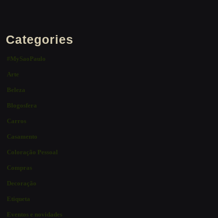
Categories
#MySaoPaulo
Arte
Beleza
Blogosfera
Carros
Casamento
Coloração Pessoal
Compras
Decoração
Etiqueta
Eventos e novidades