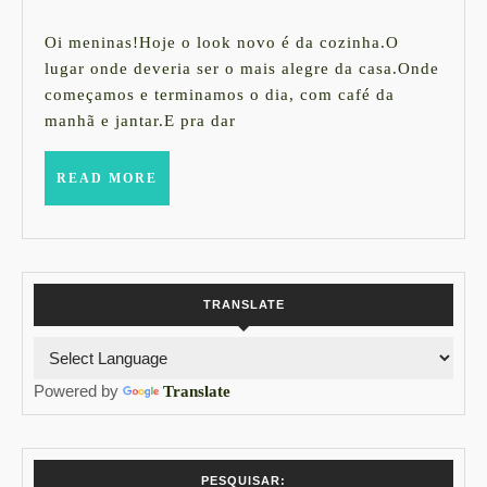
sua
setembro
cozinha
de
Oi meninas!Hoje o look novo é da cozinha.O
2015
com
lugar onde deveria ser o mais alegre da casa.Onde
começamos e terminamos o dia, com café da
cara
manhã e jantar.E pra dar
nova
sem
READ
READ MORE
MORE
quebra
nada
!
TRANSLATE
Powered by
Translate
PESQUISAR: