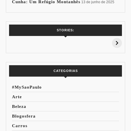
Cunha: Um Refúgio Montanhês
13 de junho de 2025
7 Vinhos com +
Coloração
STORIES:
15% de
Pessoal: Os
Desconto:
Azuis de Cada
Especial Copa do
Paleta
Mundo
CATEGORIAS
#MySaoPaulo
Arte
Beleza
Blogosfera
Carros