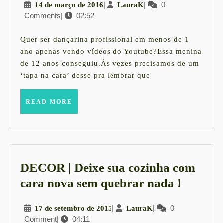
14
|
LauraK
|
0
14 de março de 2016
LauraK
12
Comments
|
02:52
de
anos
março
vira
de
Quer ser dançarina profissional em menos de 1
2016
danç
ano apenas vendo vídeos do Youtube?Essa menina
de 12 anos conseguiu.Às vezes precisamos de um
profi
‘tapa na cara’ desse pra lembrar que
em
1
READ
READ MORE
MORE
ano
apen
vend
vídeo
DECOR | Deixe sua cozinha com
do
DECO
cara nova sem quebrar nada !
Yout
|
17
|
LauraK
|
0
17 de setembro de 2015
LauraK
Deixe
Comment
|
04:11
de