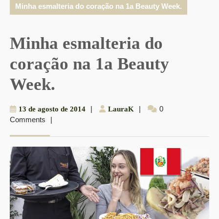
Minha esmalteria do coração na 1a Beauty Week.
Minha esmalteria do
coração na 1a Beauty
Week.
13
|
LauraK
|
0
13 de agosto de 2014
LauraK
Comments
|
de
agosto
de
2014