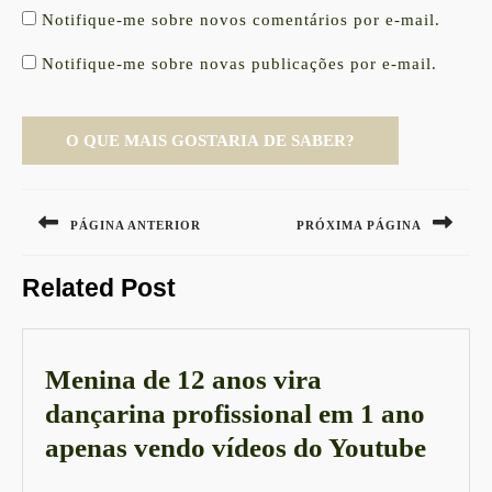
Notifique-me sobre novos comentários por e-mail.
Notifique-me sobre novas publicações por e-mail.
Navegação
de
PÁGINA ANTERIOR
PRÓXIMA PÁGINA
Post
Previous
Next
Related Post
post:
post:
Menina de 12 anos vira
dançarina profissional em 1 ano
Meni
apenas vendo vídeos do Youtube
de