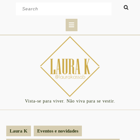
Skip
Search
to
for:
content
Open
Button
Vista-se para viver. Não viva para se vestir.
Laura K
Eventos e novidades