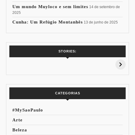
Um mundo Muyloco e sem limites
14 de setembro de
2025
Cunha: Um Refúgio Montanhês
13 de junho de 2025
7 Vinhos com +
Coloração
STORIES:
15% de
Pessoal: Os
Desconto:
Azuis de Cada
Especial Copa do
Paleta
Mundo
CATEGORIAS
#MySaoPaulo
Arte
Beleza