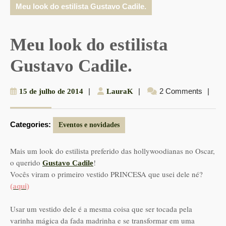
Meu look do estilista Gustavo Cadile.
Meu look do estilista
Gustavo Cadile.
15
|
LauraK
|
2 Comments
|
15 de julho de 2014
LauraK
de
julho
Categories:
de
Eventos e novidades
2014
Mais um look do estilista preferido das hollywoodianas no Oscar,
o querido
!
Gustavo Cadile
Vocês viram o primeiro vestido PRINCESA que usei dele né?
(aqui)
Usar um vestido dele é a mesma coisa que ser tocada pela
varinha mágica da fada madrinha e se transformar em uma