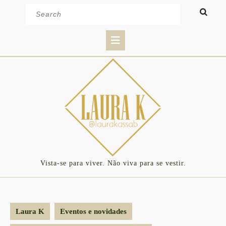
Skip
Search
to
for:
content
Open
Button
Vista-se para viver. Não viva para se vestir.
Laura K
Eventos e novidades