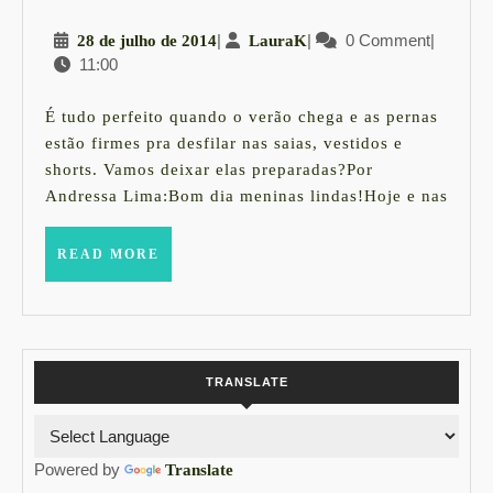
–
28
|
LauraK
|
0 Comment
|
28 de julho de 2014
LauraK
Especial
11:00
de
Coxas
julho
Parte
de
É tudo perfeito quando o verão chega e as pernas
2014
I
estão firmes pra desfilar nas saias, vestidos e
shorts. Vamos deixar elas preparadas?Por
Andressa Lima:Bom dia meninas lindas!Hoje e nas
READ
READ MORE
MORE
TRANSLATE
Powered by
Translate