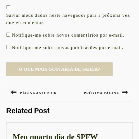
Salvar meus dados neste navegador para a próxima vez
que eu comentar.
Notifique-me sobre novos comentários por e-mail.
Notifique-me sobre novas publicações por e-mail.
Navegação
de
PÁGINA ANTERIOR
PRÓXIMA PÁGINA
Post
Previous
Next
Related Post
post:
post:
Meu
Meu quarto dia de SPFW