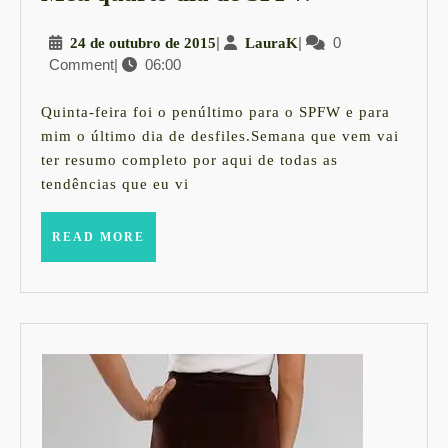
quarto
24
|
LauraK
|
0
24 de outubro de 2015
LauraK
dia
Comment
|
06:00
de
de
outubro
SPFW
de
Quinta-feira foi o penúltimo para o SPFW e para
2015
mim o último dia de desfiles.Semana que vem vai
ter resumo completo por aqui de todas as
tendências que eu vi
READ
READ MORE
MORE