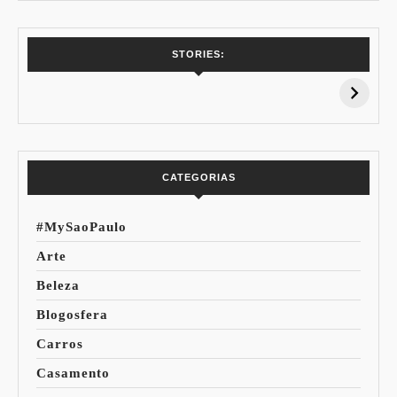
7 Vinhos com +
Coloração
STORIES:
15% de
Pessoal: Os
Desconto:
Azuis de Cada
Especial Copa do
Paleta
Mundo
CATEGORIAS
#MySaoPaulo
Arte
Beleza
Blogosfera
Carros
Casamento