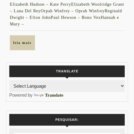
Elizabeth Hudson – Kate PerryElizabeth Woolridge Grant
– Lana Del ReyOrpah Winfrey – Oprah WinfreyReginald
Dwight – Elton JohnPaul Hewson – Bono VoxHannah e
Mary –
leia
leia mais
mais
TRANSLATE
Powered by
Translate
PESQUISAR: