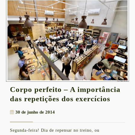
Corpo perfeito – A importância
Corpo
das repetições dos exercícios
perfeit
30
30 de junho de 2014
–
de
A
junho
Segunda-feira! Dia de repensar no treino, ou
de
import