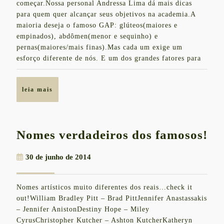
começar.Nossa personal Andressa Lima dá mais dicas
2014
das
para quem quer alcançar seus objetivos na academia.A
maioria deseja o famoso GAP: glúteos(maiores e
repetiç
empinados), abdômen(menor e sequinho) e
dos
pernas(maiores/mais finas).Mas cada um exige um
exercíc
esforço diferente de nós. E um dos grandes fatores para
leia
leia mais
mais
No
Nomes verdadeiros dos famosos!
ve
30
30 de junho de 2014
do
de
fa
junho
Nomes artísticos muito diferentes dos reais…check it
de
out!William Bradley Pitt – Brad PittJennifer Anastassakis
2014
– Jennifer AnistonDestiny Hope – Miley
CyrusChristopher Kutcher – Ashton KutcherKatheryn