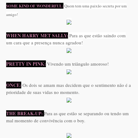
SOME KIND OF WONDERFUL:
Quem tem uma paixão secreta por um
amigo!
WHEN HARRY MET SALLY:
Para as que estão saindo com
um cara que a presença nunca agradou!
PRETTY IN PINK:
Vivendo um triângulo amoroso!
ONCE:
Os dois se amam mas decidem que o sentimento não é a
prioridade de suas vidas no momento.
THE BREAK-UP:
Para as que estão se separando ou tendo um
mal momento de convivência com o boy.