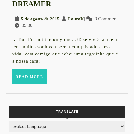
LOOK
DREAMER
|
5
|
LauraK
|
0 Comment
|
5 de agosto de 2015
LauraK
YOU
05:00
de
MAY
agosto
SAY
de
… But I’m not the only one. ♫E se você também
2015
I'M
tem muitos sonhos a serem conquistados nessa
vida, vem comigo que achei uma regatinha que é
A
a nossa cara!
DREAMER
READ
READ MORE
MORE
TRANSLATE