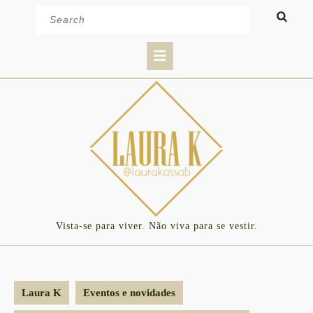
Skip
Search
to
for:
content
Open
Button
Vista-se para viver. Não viva para se vestir.
Laura K
Eventos e novidades