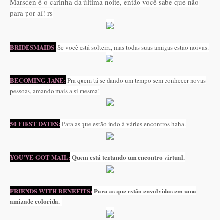
Marsden é o carinha da última noite, então você sabe que não
para por aí! rs
BRIDESMAIDS:
Se você está solteira, mas todas suas amigas estão noivas.
BECOMING JANE:
Pra quem tá se dando um tempo sem conhecer novas
pessoas, amando mais a si mesma!
50 FIRST DATES:
Para as que estão indo à vários encontros haha.
YOU’VE GOT MAIL:
Quem está tentando um encontro virtual.
FRIENDS WITH BENEFITS:
Para as que estão envolvidas em uma
amizade colorida.