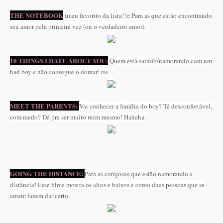
THE NOTEBOOK
:
(meu favorito da lista!!)
Para as que estão encontrando
seu amor pela primeira vez (ou o verdadeiro amor).
10 THINGS I HATE ABOUT YOU:
Quem está saindo/namorando com um
bad boy e não consegue o domar! rss
MEET THE PARENTS:
Vai conhecer a família do boy? Tá desconfortável,
com medo? Dá pra ser muito ruim mesmo! Hahaha.
GOING THE DISTANCE:
Para as corajosas que estão namorando a
distância! Esse filme mostra os altos e baixos e como duas pessoas que se
amam fazem dar certo.