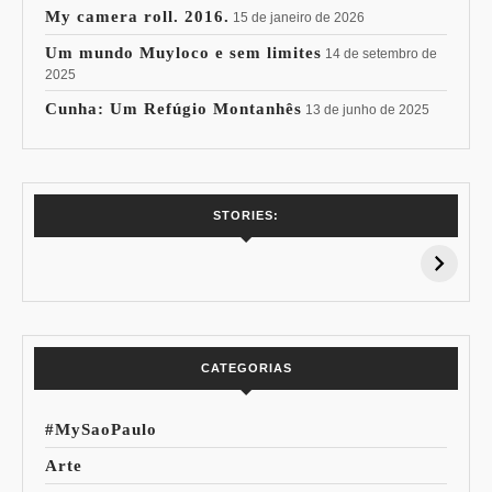
My camera roll. 2016.
15 de janeiro de 2026
Um mundo Muyloco e sem limites
14 de setembro de
2025
Cunha: Um Refúgio Montanhês
13 de junho de 2025
7 Vinhos com +
Coloração
STORIES:
15% de
Pessoal: Os
Desconto:
Azuis de Cada
Especial Copa do
Paleta
Mundo
CATEGORIAS
#MySaoPaulo
Arte