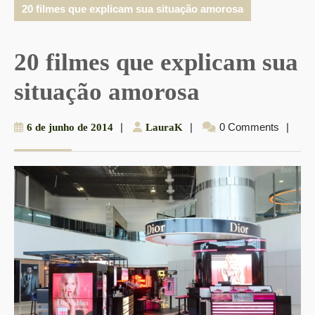
20 filmes que explicam sua situação amorosa
20 filmes que explicam sua
situação amorosa
6
|
LauraK
|
0 Comments
|
6 de junho de 2014
LauraK
de
junho
de
2014