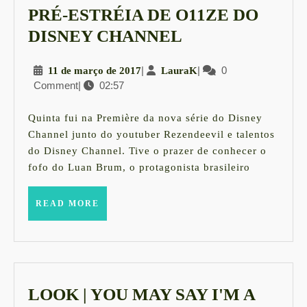
PRÉ-ESTRÉIA DE O11ZE DO
O
DISNEY CHANNEL
LOOK
11
|
LauraK
|
0
11 de março de 2017
LauraK
DE
Comment
|
02:57
de
ISA
março
COSTA
de
Quinta fui na Première da nova série do Disney
2017
NA
Channel junto do youtuber Rezendeevil e talentos
do Disney Channel. Tive o prazer de conhecer o
PRÉ-
fofo do Luan Brum, o protagonista brasileiro
ESTRÉIA
DE
READ
READ MORE
MORE
O11ZE
DO
DISNEY
CHANNEL
LOOK | YOU MAY SAY I'M A