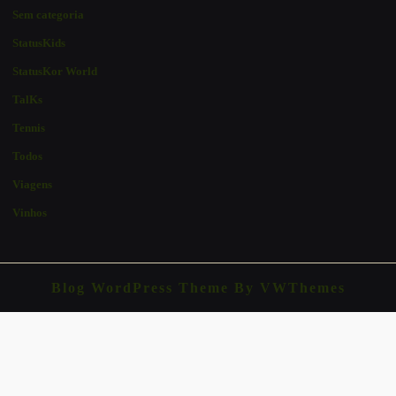
Sem categoria
StatusKids
StatusKor World
TalKs
Tennis
Todos
Viagens
Vinhos
Blog WordPress Theme
By VWThemes
Scroll
Up