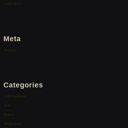
abril 2013
Meta
Acessar
Categories
#MySaoPaulo
Arte
Beleza
Blogosfera