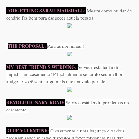
FORGETTING SARAH MARSHALL:
Mostra como mudar de
cenário faz bem para esquecer aquela pessoa.
THE PROPOSAL:
Para as noivinhas!!
MY BEST FRIEND’S WEDDING:
Se você está tentando
impedir um casamento! Principalmente se for do seu melhor
amigo, e você sentir algo mais que amizade por ele.
REVOLUTIONARY ROAD:
Se você está tendo problemas no
casamento.
BLUE VALENTINE:
O casamento é uma bagunça e os dois
precisam saber se estão dispostos a fazer mudanças para dar