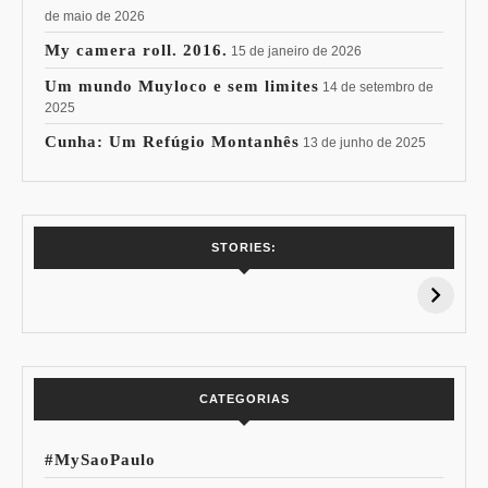
de maio de 2026
My camera roll. 2016.
15 de janeiro de 2026
Um mundo Muyloco e sem limites
14 de setembro de
2025
Cunha: Um Refúgio Montanhês
13 de junho de 2025
7 Vinhos com +
Coloração
STORIES:
15% de
Pessoal: Os
Desconto:
Azuis de Cada
Especial Copa do
Paleta
Mundo
CATEGORIAS
#MySaoPaulo