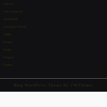
Sabores
Sem categoria
StatusKids
StatusKor World
TalKs
Tennis
Todos
Viagens
Vinhos
Blog WordPress Theme
By VWThemes
Scroll
Up