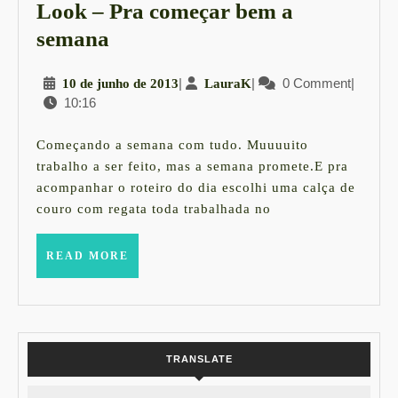
Look – Pra começar bem a
Look
semana
–
10
|
LauraK
|
0 Comment
|
10 de junho de 2013
LauraK
Pra
10:16
de
começar
junho
bem
de
Começando a semana com tudo. Muuuuito
2013
a
trabalho a ser feito, mas a semana promete.E pra
acompanhar o roteiro do dia escolhi uma calça de
semana
couro com regata toda trabalhada no
READ
READ MORE
MORE
TRANSLATE