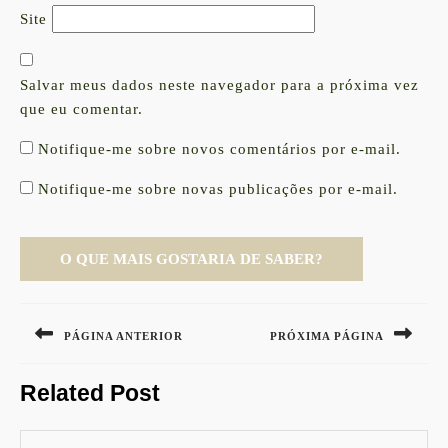
Site
Salvar meus dados neste navegador para a próxima vez
que eu comentar.
Notifique-me sobre novos comentários por e-mail.
Notifique-me sobre novas publicações por e-mail.
Navegação
de
PÁGINA ANTERIOR
PRÓXIMA PÁGINA
Post
Previous
Next
Related Post
post:
post: