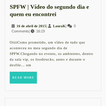
SPFW | Vídeo do segundo dia e
SPFW
quem eu encontrei
|
16
|
LauraK
|
0
16 de abril de 2015
LauraK
Vídeo
Comments
|
16:19
de
do
abril
segundo
de
OiiiiComo prometido, um vídeo de tudo que
2015
dia
aconteceu no meu segundo dia de
SPFW.Chegando no evento, os ambientes, dentro
e
da sala vip, os foodtrucks, antes e durante o
quem
desfile… um
eu
encontrei
READ
READ MORE
MORE