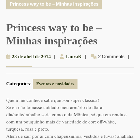
Princess way to be – Minhas inspirações
Princess way to be –
Minhas inspirações
28
|
LauraK
|
2 Comments
|
28 de abril de 2014
LauraK
de
abril
de
Categories:
2014
Eventos e novidades
Quem me conhece sabe que sou super clássica!
Se eu não tomasse cuidado meu armário do dia-a-
dia/noite/trabalho seria como o da Mônica, só que em renda e
com um pouquinho mais de variedade de cor: off-white,
turquesa, rosa e preto.
Além de sair por aí com chapeuzinhos, vestidos e luvas! ahahaha