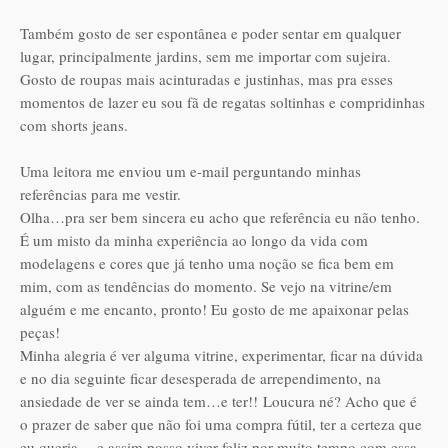
Também gosto de ser espontânea e poder sentar em qualquer
lugar, principalmente jardins, sem me importar com sujeira.
Gosto de roupas mais acinturadas e justinhas, mas pra esses
momentos de lazer eu sou fã de regatas soltinhas e compridinhas
com shorts jeans.
Uma leitora me enviou um e-mail perguntando minhas
referências para me vestir.
Olha…pra ser bem sincera eu acho que referência eu não tenho.
É um misto da minha experiência ao longo da vida com
modelagens e cores que já tenho uma noção se fica bem em
mim, com as tendências do momento. Se vejo na vitrine/em
alguém e me encanto, pronto! Eu gosto de me apaixonar pelas
peças!
Minha alegria é ver alguma vitrine, experimentar, ficar na dúvida
e no dia seguinte ficar desesperada de arrependimento, na
ansiedade de ver se ainda tem…e ter!! Loucura né? Acho que é
o prazer de saber que não foi uma compra fútil, ter a certeza que
eu queria… e assim posso viver feliz por muito tempo com essa