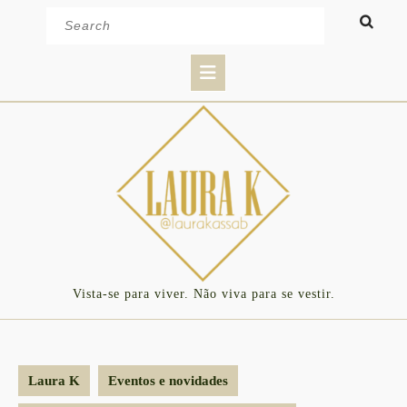
Skip
Search
to
for:
content
Open
Button
Vista-se para viver. Não viva para se vestir.
Laura K
Eventos e novidades