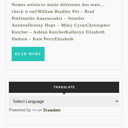
de
Nomes artísticos muito diferentes dos reais…
2014
check it out!William Bradley Pitt – Brad
PittJennifer Anastassakis – Jennifer
AnistonDestiny Hope – Miley CyrusChristopher
Kutcher – Ashton KutcherKatheryn Elizabeth
Hudson – Kate PerryElizabeth
READ
READ MORE
MORE
TRANSLATE
Powered by
Translate