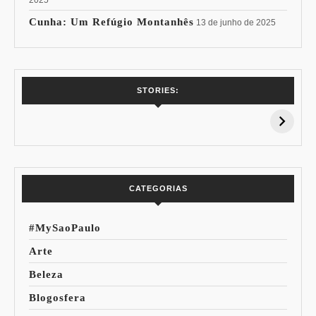
Cunha: Um Refúgio Montanhês
13 de junho de 2025
7 Vinhos com +
Coloração
STORIES:
15% de
Pessoal: Os
Desconto:
Azuis de Cada
Especial Copa do
Paleta
Mundo
CATEGORIAS
#MySaoPaulo
Arte
Beleza
Blogosfera