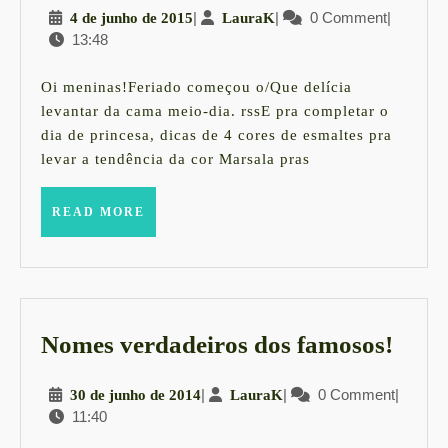
4
|
LauraK
|
0 Comment
|
4 de junho de 2015
LauraK
Dica
13:48
de
de
junho
core
de
Oi meninas!Feriado começou o/Que delícia
2015
Mars
levantar da cama meio-dia. rssE pra completar o
dia de princesa, dicas de 4 cores de esmaltes pra
levar a tendência da cor Marsala pras
READ
READ MORE
MORE
Nom
Nomes verdadeiros dos famosos!
verd
30
|
LauraK
|
0 Comment
|
30 de junho de 2014
LauraK
dos
11:40
de
famo
junho