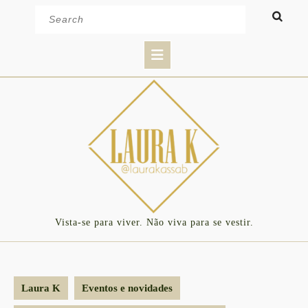
Skip
Search
to
for:
content
Open
Button
Vista-se para viver. Não viva para se vestir.
Laura K
Eventos e novidades