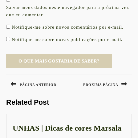
Salvar meus dados neste navegador para a próxima vez
que eu comentar.
Notifique-me sobre novos comentários por e-mail.
Notifique-me sobre novas publicações por e-mail.
Navegação
de
PÁGINA ANTERIOR
PRÓXIMA PÁGINA
Post
Previous
Next
Related Post
post:
post:
UNH
UNHAS | Dicas de cores Marsala
|