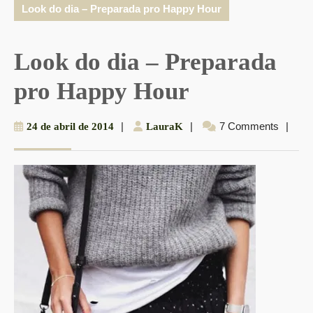
Look do dia – Preparada pro Happy Hour
Look do dia – Preparada
pro Happy Hour
24
|
LauraK
|
7 Comments
|
24 de abril de 2014
LauraK
de
abril
de
2014