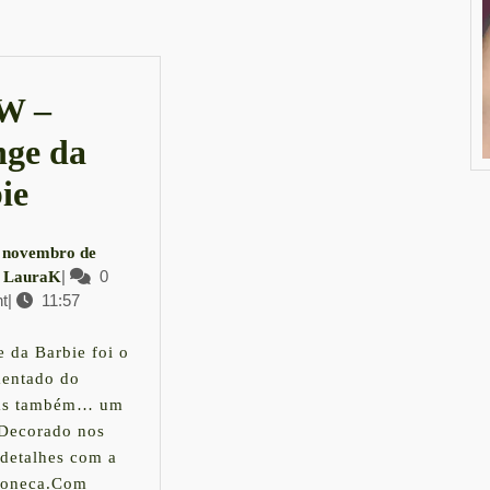
post:
W –
ge da
SPFW
ie
–
 novembro de
Lounge
LauraK
|
0
LauraK
t
|
11:57
da
embro
Barbie
 da Barbie foi o
4
entado do
s também… um
ecorado nos
detalhes com a
boneca.Com