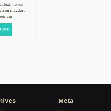
 cafezinho em
ersonalizadas,
com um
READ
MORE
MORE
hives
Meta
026
Acessar