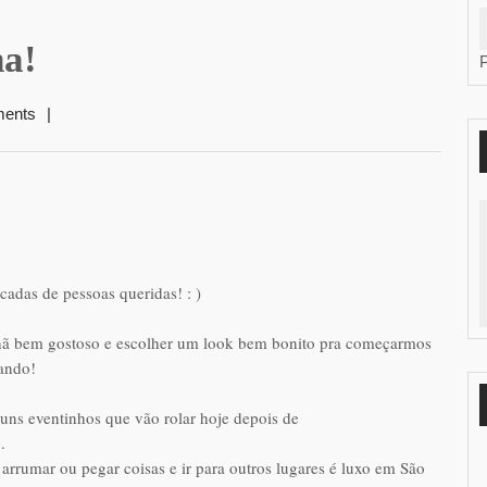
na!
ents
|
das de pessoas queridas! : )
hã bem gostoso e escolher um look bem bonito pra começarmos
ando!
uns eventinhos que vão rolar hoje depois de
.
e arrumar ou pegar coisas e ir para outros lugares é luxo em São