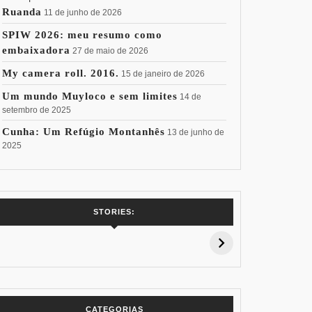
Ruanda
11 de junho de 2026
SPIW 2026: meu resumo como
embaixadora
27 de maio de 2026
My camera roll. 2016.
15 de janeiro de 2026
Um mundo Muyloco e sem limites
14 de
setembro de 2025
Cunha: Um Refúgio Montanhês
13 de junho de
2025
7 Vinhos com +
Coloração
Coloraç
STORIES:
15% de
Pessoal: Os
Pessoal:
Desconto:
Azuis de Cada
Verdes de
Especial Copa
Paleta
Paleta
do Mundo
CATEGORIAS