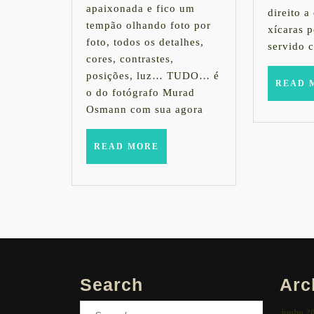
apaixonada e fico um
direito a
do
tempão olhando foto por
xícaras p
foto, todos os detalhes,
Instagram
servido 
cores, contrastes,
@muradosmann
posições, luz… TUDO… é
READ 
o do fotógrafo Murad
Osmann com sua agora
READ
READ MORE
MORE
Search
Arc
Search
junho 2