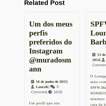
Post
Related Post
post:
Um dos meus
SPF
perfis
Loun
preferidos do
Barb
Instagram
13 de
@muradosm
13
|
2014
Commen
de
Um
ann
nov
dos
de
O Lounge
201
16
|
16 de junho de 2015
mais com
meus
LauraK
|
0
de
LauraK
SPFW.Ma
Comment
|
16:00
junho
perfis
SONHO!D
de
mínimos 
preferidos
2015
Um perfil que sou
cara da 